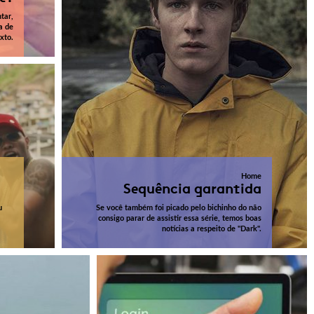
tar,
a de
xto.
Home
Sequência garantida
u
Se você também foi picado pelo bichinho do não
consigo parar de assistir essa série, temos boas
notícias a respeito de "Dark".