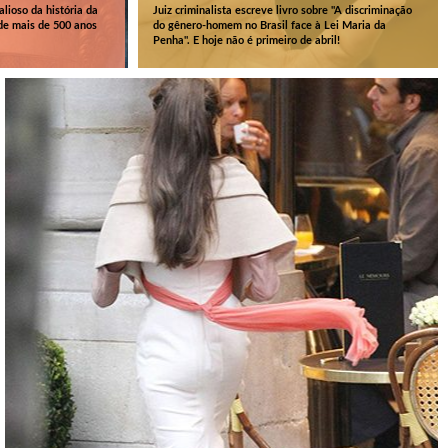
lioso da história da
Juiz criminalista escreve livro sobre "A discriminação
de mais de 500 anos
do gênero-homem no Brasil face à Lei Maria da
Penha". E hoje não é primeiro de abril!