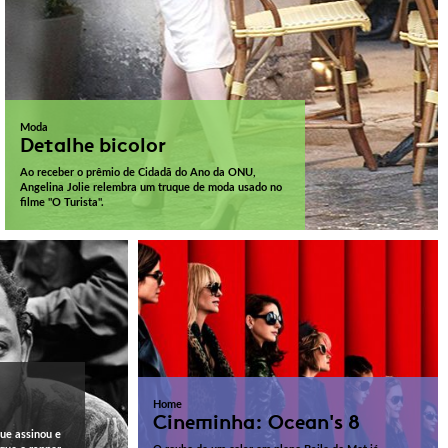
Moda
Detalhe bicolor
Ao receber o prêmio de Cidadã do Ano da ONU,
Angelina Jolie relembra um truque de moda usado no
filme "O Turista".
Home
Cineminha: Ocean's 8
ue assinou e