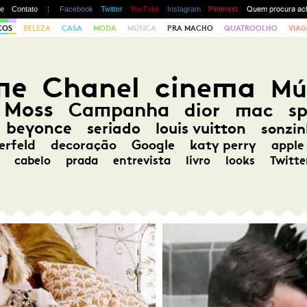
te
Contato
Facebook
Twitter
YouTube
Instagram
Pinterest
COS
BELEZA
CASA
MODA
MÚSICA
PRA MACHO
QUATROOLHO
VIAG
me
Chanel
cinema
Mú
 Moss
Campanha
dior
mac
s
beyonce
seriado
louis vuitton
sonzin
erfeld
decoração
Google
katy perry
apple
cabelo
prada
entrevista
livro
looks
Twitte