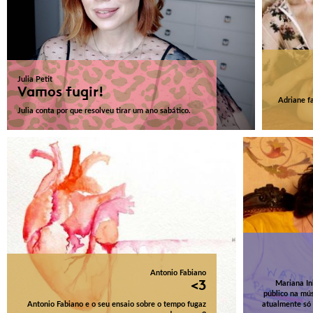
Julia Petit
Vamos fugir!
Adriane f
Julia conta por que resolveu tirar um ano sabático.
Antonio Fabiano
<3
Mariana In
público na mús
Antonio Fabiano e o seu ensaio sobre o tempo fugaz
atualmente só 