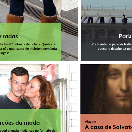
rradas
Park
fortável? Então pode pular a Qantas: a
Praticante de parkour britâ
a não quer saber de moletom nem bota
vencer o desafio da mai
unges!
ações da moda
Viagem
A casa de Salva
wood anuncia mudanças no formato de