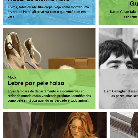
Qu
Livros, fotos ou até fita-crepe: veja como montar uma
árvore de Natal alternativa com o que você tem em
Karen Gillan fala s
casa.
sexy em 
Moda
Lebre por pele falsa
Lojas famosas de departamento e e-commerces ao
Liam Gallagher disse 
redor do mundo estão vendendo produtos identificados
as pazes, mas se
como pele sintética quando na verdade é tudo animal.