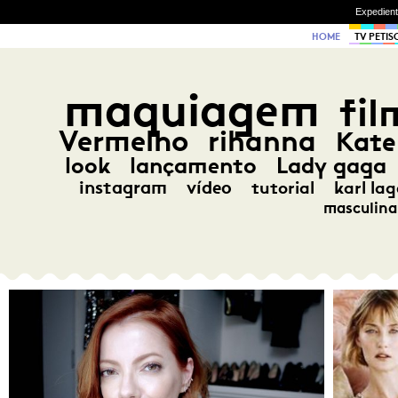
Expedien
HOME
TV PETIS
maquiagem
fil
Vermelho
rihanna
Kate
look
lançamento
Lady gaga
instagram
vídeo
tutorial
karl lag
masculina