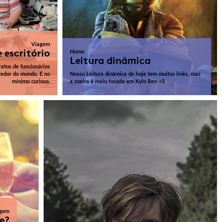
Viagem
 escritório
Home
Leitura dinâmica
ratos de funcionários
redor do mundo. É no
Nosso Leitura dinâmica de hoje tem muitos links, mas
mínimo curioso.
a zoeira é meio focada em Kylo Ren <3
gem
e?