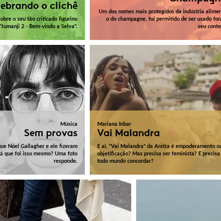
ebrando o clichê
Um dos nomes mais protegidos da indústria alimen
obre o seu tão criticado figurino
o do champagne, foi permitido de ser usado for
"Jumanji 2 - Bem-vindo a Selva".
seu conte
Música
Mariana Inbar
Sem provas
Vai Malandra
que Noel Gallagher e ele fizeram
E aí, "Vai Malandra" da Anitta é empoderamento o
rá que foi isso mesmo? Uma foto
objetificação? Mas precisa ser feminista? E precisa
responde.
todo mundo concordar?