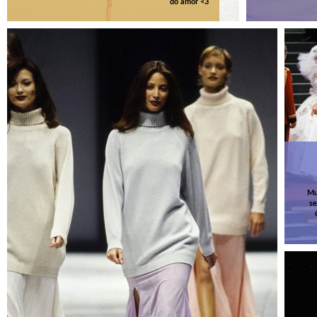
do amor <3
Mu
se