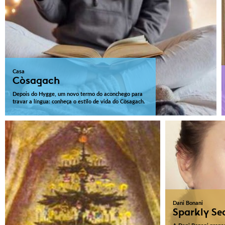
Casa
Còsagach
Depois do Hygge, um novo termo do aconchego para
travar a língua: conheça o estilo de vida do Còsagach.
Dani Bonani
Sparkly Se