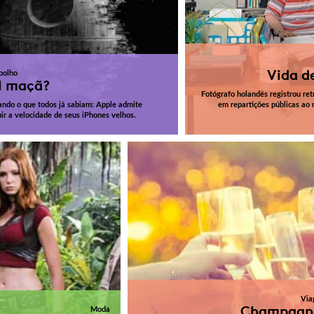
Vida de
oolho
l maçã?
Fotógrafo holandês registrou ret
ando o que todos já sabiam: Apple admite
em repartições públicas ao 
ir a velocidade de seus iPhones velhos.
Via
Champagn
Moda