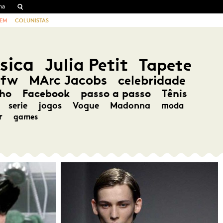
EM
COLUNISTAS
sica
Julia Petit
Tapete
pfw
MArc Jacobs
celebridade
ho
Facebook
passo a passo
Tênis
serie
jogos
Vogue
Madonna
moda
r
games