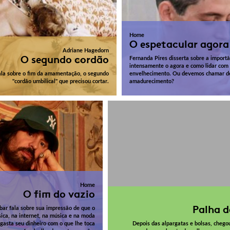
Home
O espetacular agora
Adriane Hagedorn
O segundo cordão
Fernanda Pires disserta sobre a importâ
intensamente o agora e como lidar com 
ala sobre o fim da amamentação, o segundo
envelhecimento. Ou devemos chamar d
"cordão umbilical" que precisou cortar.
amadurecimento?
Home
O fim do vazio
Palha d
bar fala sobre sua impressão de que o
ica, na internet, na música e na moda
gasta seu dinheiro com o que lhe toca
Depois das alpargatas e bolsas, chego