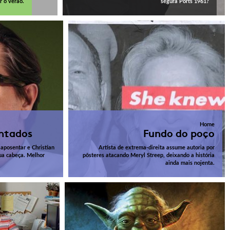
 o verão.
segura Ports 1961?
Home
ntados
Fundo do poço
aposentar e Christian
Artista de extrema-direita assume autoria por
sua cabeça. Melhor
pôsteres atacando Meryl Streep, deixando a história
ainda mais nojenta.