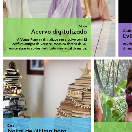
Moda
Acervo digitalizado
Quatr
Evi
A Vogue Runway digitalizou seu arquivo com 12
desfiles antigos da Versace, todos da década de 90,
Revel
em celebração ao desfile-tributo mais atual da marca.
diminu
Casa
Natal de última hora