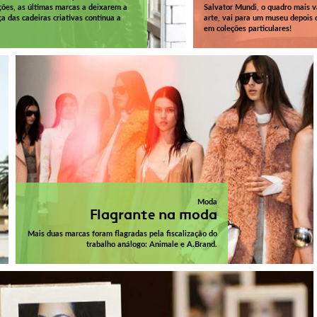
ções, as últimas marcas a deixarem a
Salvator Mundi, o quadro mais va
 das cadeiras criativas continua a
arte, vai para um museu depois 
em coleções particulares!
Moda
Flagrante na moda
Mais duas marcas foram flagradas pela fiscalização do
trabalho análogo: Animale e A.Brand.