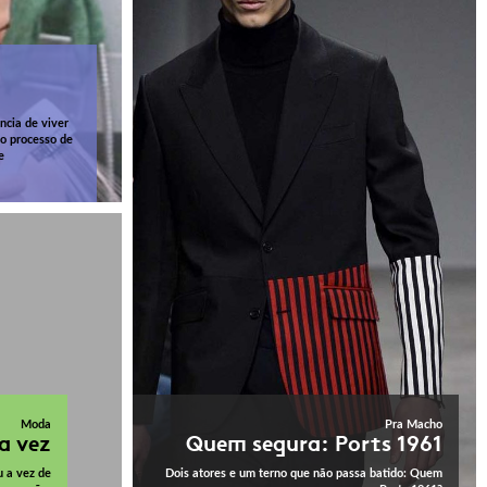
ncia de viver
o processo de
e
Moda
Pra Macho
a vez
Quem segura: Ports 1961
u a vez de
Dois atores e um terno que não passa batido: Quem