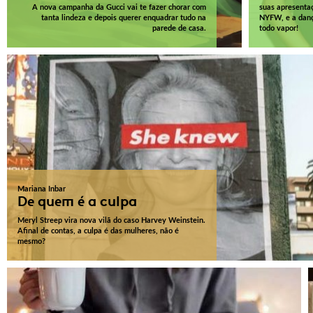
A nova campanha da Gucci vai te fazer chorar com
suas apresenta
tanta lindeza e depois querer enquadrar tudo na
NYFW, e a dança
parede de casa.
todo vapor!
Mariana Inbar
De quem é a culpa
Meryl Streep vira nova vilã do caso Harvey Weinstein.
Afinal de contas, a culpa é das mulheres, não é
mesmo?