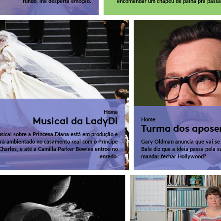
fundo, lhe desperta emoção.
encomendar um chapéu de palha pra passar
Home
Musical da LadyDi
Home
Turma dos apose
sical sobre a Princesa Diana está em produção e
rá ambientado no casamento real com o Príncipe
Gary Oldman anuncia que vai se 
Charles, e até a Camilla Parker Bowles entrou no
Bale diz que a ideia passa pela 
enredo.
mandar fechar Hollywood?