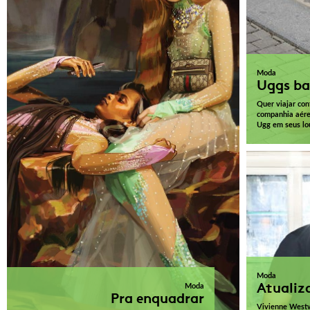
Moda
Uggs ba
Quer viajar con
companhia aére
Ugg em seus lo
Moda
Atualiz
Moda
Pra enquadrar
Vivienne West