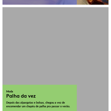
Moda
Palha da vez
Depois das alpargatas e bolsas, chegou a vez de
encomendar um chapéu de palha pra passar o verão.