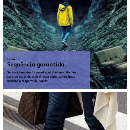
Home
Sequência garantida
Se você também foi picado pelo bichinho do não
consigo parar de assistir essa série, temos boas
notícias a respeito de "Dark".