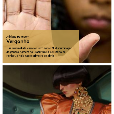
Adriane Hagedorn
Vergonha
Juiz criminalista escreve livro sobre "A discriminação
do gênero-homem no Brasil face à Lei Maria da
Penha". E hoje não é primeiro de abril!