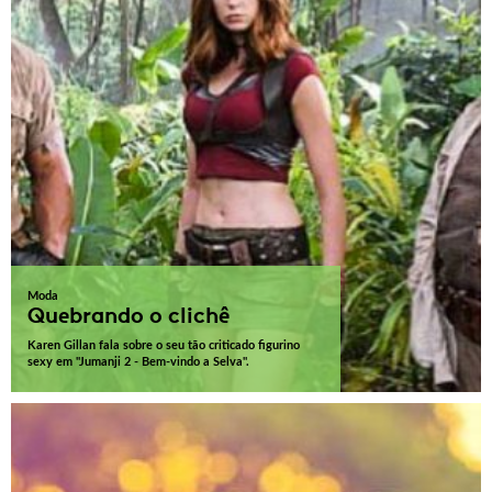
Moda
Quebrando o clichê
Karen Gillan fala sobre o seu tão criticado figurino
sexy em "Jumanji 2 - Bem-vindo a Selva".