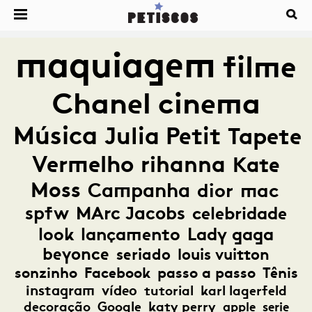
maquiagem
filme
Chanel
cinema
Música
Julia Petit
Tapete
Vermelho
rihanna
Kate
Moss
Campanha
dior
mac
spfw
MArc Jacobs
celebridade
look
lançamento
Lady gaga
beyonce
seriado
louis vuitton
sonzinho
Facebook
passo a passo
Tênis
instagram
vídeo
tutorial
karl lagerfeld
decoração
Google
katy perry
apple
serie