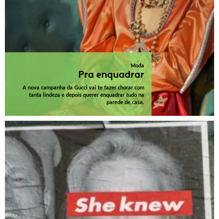
Moda
Pra enquadrar
A nova campanha da Gucci vai te fazer chorar com
tanta lindeza e depois querer enquadrar tudo na
parede de casa.