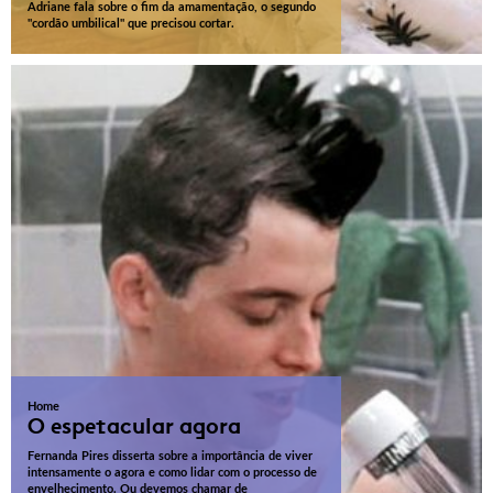
Adriane fala sobre o fim da amamentação, o segundo
"cordão umbilical" que precisou cortar.
Home
O espetacular agora
Fernanda Pires disserta sobre a importância de viver
intensamente o agora e como lidar com o processo de
envelhecimento. Ou devemos chamar de