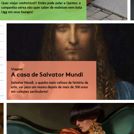
Quer viajar confortável? Então pode pular a Qantas: a
companhia aérea não quer saber de moletom nem bota
Ugg em seus lounges!
Viagem
A casa de Salvator Mundi
Salvator Mundi, o quadro mais valioso da história da
arte, vai para um museu depois de mais de 500 anos
em coleções particulares!