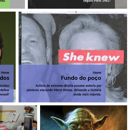
rão.
segura Ports 1961?
Home
Home
dos
Fundo do poço
ristian
Artista de extrema-direita assume autoria por
 Melhor
pôsteres atacando Meryl Streep, deixando a história
ywood?
ainda mais nojenta.