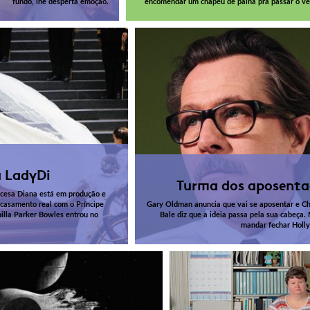
fundo, lhe desperta emoção.
encomendar um chapéu de palha pra passar o ve
a LadyDi
Turma dos aposenta
ncesa Diana está em produção e
casamento real com o Príncipe
Gary Oldman anuncia que vai se aposentar e Ch
milla Parker Bowles entrou no
Bale diz que a ideia passa pela sua cabeça.
mandar fechar Holl