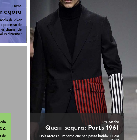
Home
r agora
ância de viver
 o processo de
mos chamar de
durecimento?
oda
Pra Macho
ez
Quem segura: Ports 1961
z de
Dois atores e um terno que não passa batido: Quem