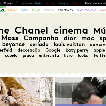
te
Contato
Facebook
Twitter
YouTube
Instagram
Pinterest
COS
BELEZA
CASA
MODA
MÚSICA
PRA MACHO
QUATROOLHO
VIAG
me
Chanel
cinema
Mú
 Moss
Campanha
dior
mac
s
beyonce
seriado
louis vuitton
sonzin
erfeld
decoração
Google
katy perry
apple
cabelo
prada
entrevista
livro
looks
Twitte