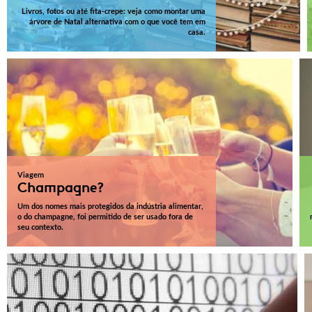
Livros, fotos ou até fita-crepe: veja como montar uma
árvore de Natal alternativa com o que você tem em
casa.
Viagem
Champagne?
Um dos nomes mais protegidos da indústria alimentar,
o do champagne, foi permitido de ser usado fora de
seu contexto.