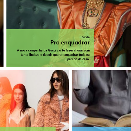
Moda
Pra enquadrar
A nova campanha da Gucci vai te fazer chorar com
tanta lindeza e depois querer enquadrar tudo na
parede de casa.