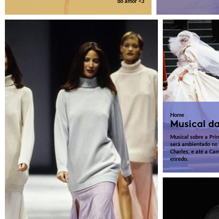
do amor <3
Home
Musical d
Musical sobre a Pri
será ambientado no 
Charles, e até a Ca
enredo.