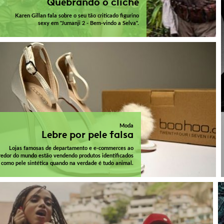
Quebrando o clichê
Karen Gillan fala sobre o seu tão criticado figurino
sexy em "Jumanji 2 - Bem-vindo a Selva".
Moda
Lebre por pele falsa
Lojas famosas de departamento e e-commerces ao
redor do mundo estão vendendo produtos identificados
como pele sintética quando na verdade é tudo animal.