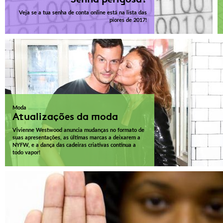
Veja se a tua senha de conta online está na lista das
piores de 2017!
Moda
Atualizações da moda
Vivienne Westwood anuncia mudanças no formato de
suas apresentações, as últimas marcas a deixarem a
NYFW, e a dança das cadeiras criativas continua a
todo vapor!