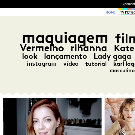
Expedien
HOME
TV PETIS
maquiagem
fil
Vermelho
rihanna
Kate
look
lançamento
Lady gaga
instagram
vídeo
tutorial
karl lag
masculina