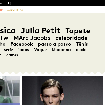
EM
COLUNISTAS
sica
Julia Petit
Tapete
pfw
MArc Jacobs
celebridade
ho
Facebook
passo a passo
Tênis
serie
jogos
Vogue
Madonna
moda
r
games