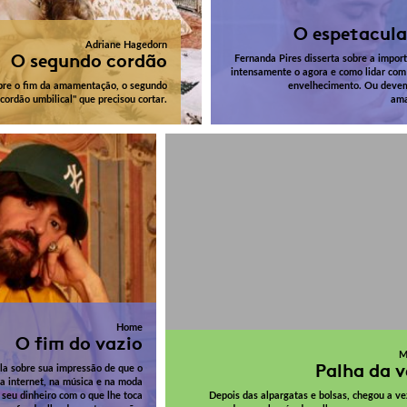
O espetacula
Adriane Hagedorn
O segundo cordão
Fernanda Pires disserta sobre a import
intensamente o agora e como lidar com
obre o fim da amamentação, o segundo
envelhecimento. Ou deve
"cordão umbilical" que precisou cortar.
ama
Home
O fim do vazio
M
Palha da v
la sobre sua impressão de que o
na internet, na música e na moda
 seu dinheiro com o que lhe toca
Depois das alpargatas e bolsas, chegou a ve