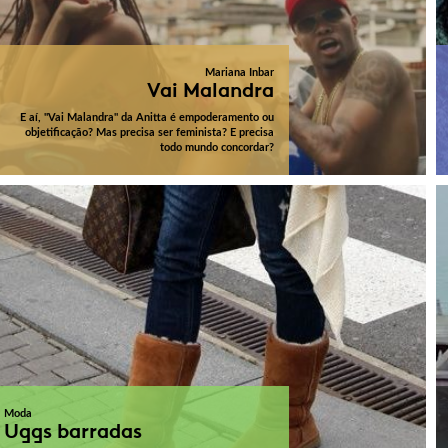
Mariana Inbar
Vai Malandra
E aí, "Vai Malandra" da Anitta é empoderamento ou
objetificação? Mas precisa ser feminista? E precisa
todo mundo concordar?
Moda
Uggs barradas