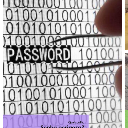
Quatroolho
Senha perigosa?