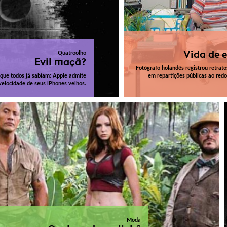
Vida de e
Quatroolho
Evil maçã?
Fotógrafo holandês registrou retrato
que todos já sabiam: Apple admite
em repartições públicas ao red
velocidade de seus iPhones velhos.
Moda