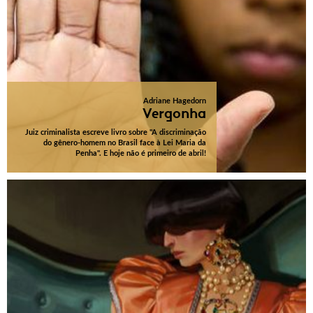
Adriane Hagedorn
Vergonha
Juiz criminalista escreve livro sobre "A discriminação
do gênero-homem no Brasil face à Lei Maria da
Penha". E hoje não é primeiro de abril!