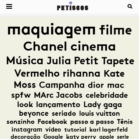
maquiagem
filme
Chanel
cinema
Música
Julia Petit
Tapete
Vermelho
rihanna
Kate
Moss
Campanha
dior
mac
spfw
MArc Jacobs
celebridade
look
lançamento
Lady gaga
beyonce
seriado
louis vuitton
sonzinho
Facebook
passo a passo
Tênis
instagram
vídeo
tutorial
karl lagerfeld
decoração
Google
katy perry
apple
serie