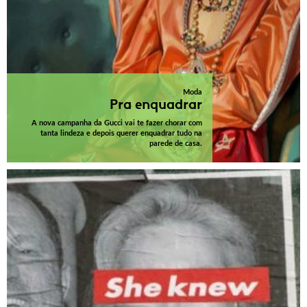
Moda
Pra enquadrar
A nova campanha da Gucci vai te fazer chorar com
tanta lindeza e depois querer enquadrar tudo na
parede de casa.