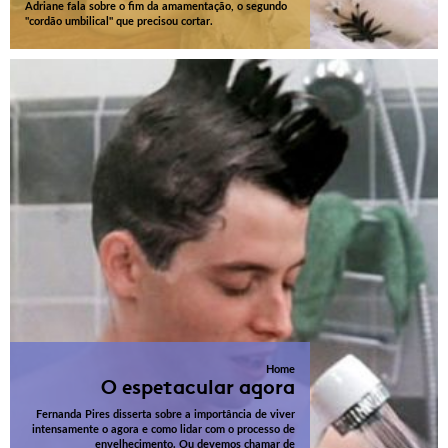
Adriane fala sobre o fim da amamentação, o segundo
"cordão umbilical" que precisou cortar.
Home
O espetacular agora
Fernanda Pires disserta sobre a importância de viver
intensamente o agora e como lidar com o processo de
envelhecimento. Ou devemos chamar de