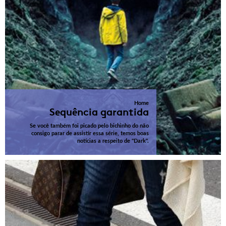
Home
Sequência garantida
Se você também foi picado pelo bichinho do não
consigo parar de assistir essa série, temos boas
notícias a respeito de "Dark".