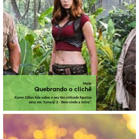
Moda
Quebrando o clichê
Karen Gillan fala sobre o seu tão criticado figurino
sexy em "Jumanji 2 - Bem-vindo a Selva".