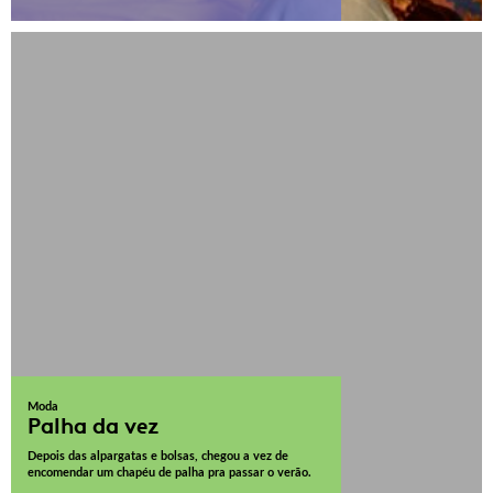
Moda
Palha da vez
Depois das alpargatas e bolsas, chegou a vez de
encomendar um chapéu de palha pra passar o verão.