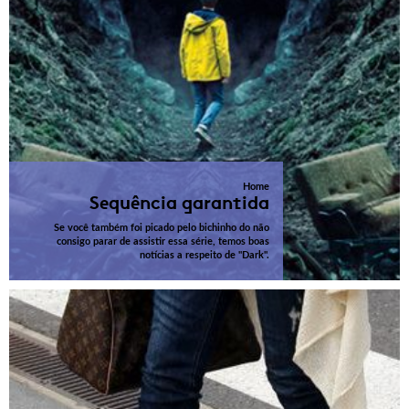
Home
Sequência garantida
Se você também foi picado pelo bichinho do não
consigo parar de assistir essa série, temos boas
notícias a respeito de "Dark".