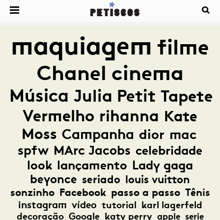
maquiagem
filme
Chanel
cinema
Música
Julia Petit
Tapete
Vermelho
rihanna
Kate
Moss
Campanha
dior
mac
spfw
MArc Jacobs
celebridade
look
lançamento
Lady gaga
beyonce
seriado
louis vuitton
sonzinho
Facebook
passo a passo
Tênis
instagram
vídeo
tutorial
karl lagerfeld
decoração
Google
katy perry
apple
serie