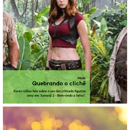
Moda
Quebrando o clichê
Karen Gillan fala sobre o seu tão criticado figurino
sexy em "Jumanji 2 - Bem-vindo a Selva".