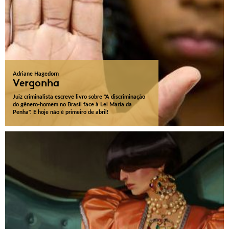
Adriane Hagedorn
Vergonha
Juiz criminalista escreve livro sobre "A discriminação
do gênero-homem no Brasil face à Lei Maria da
Penha". E hoje não é primeiro de abril!