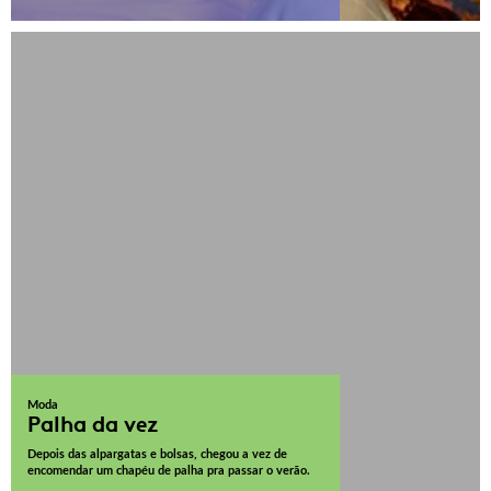
Moda
Palha da vez
Depois das alpargatas e bolsas, chegou a vez de
encomendar um chapéu de palha pra passar o verão.