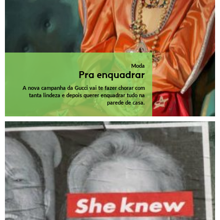
Moda
Pra enquadrar
A nova campanha da Gucci vai te fazer chorar com
tanta lindeza e depois querer enquadrar tudo na
parede de casa.