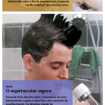
Adriane fala sobre o fim da amamentação, o segundo
"cordão umbilical" que precisou cortar.
Home
O espetacular agora
Fernanda Pires disserta sobre a importância de viver
intensamente o agora e como lidar com o processo de
envelhecimento. Ou devemos chamar de