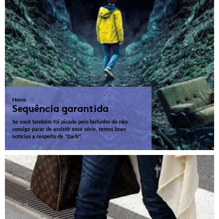
Home
Sequência garantida
Se você também foi picado pelo bichinho do não
consigo parar de assistir essa série, temos boas
notícias a respeito de "Dark".