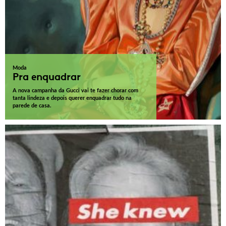
Moda
Pra enquadrar
A nova campanha da Gucci vai te fazer chorar com
tanta lindeza e depois querer enquadrar tudo na
parede de casa.