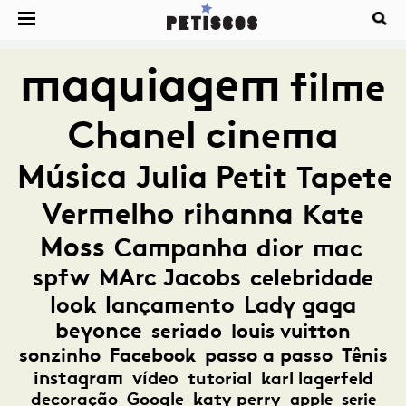
maquiagem
filme
Chanel
cinema
Música
Julia Petit
Tapete
Vermelho
rihanna
Kate
Moss
Campanha
dior
mac
spfw
MArc Jacobs
celebridade
look
lançamento
Lady gaga
beyonce
seriado
louis vuitton
sonzinho
Facebook
passo a passo
Tênis
instagram
vídeo
tutorial
karl lagerfeld
decoração
Google
katy perry
apple
serie