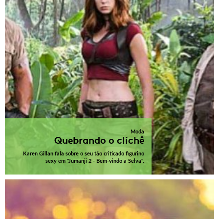
Moda
Quebrando o clichê
Karen Gillan fala sobre o seu tão criticado figurino
sexy em "Jumanji 2 - Bem-vindo a Selva".