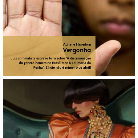
Adriane Hagedorn
Vergonha
Juiz criminalista escreve livro sobre "A discriminação
do gênero-homem no Brasil face à Lei Maria da
Penha". E hoje não é primeiro de abril!