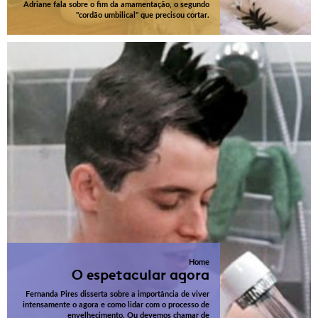
Adriane fala sobre o fim da amamentação, o segundo
"cordão umbilical" que precisou cortar.
Home
O espetacular agora
Fernanda Pires disserta sobre a importância de viver
intensamente o agora e como lidar com o processo de
envelhecimento. Ou devemos chamar de