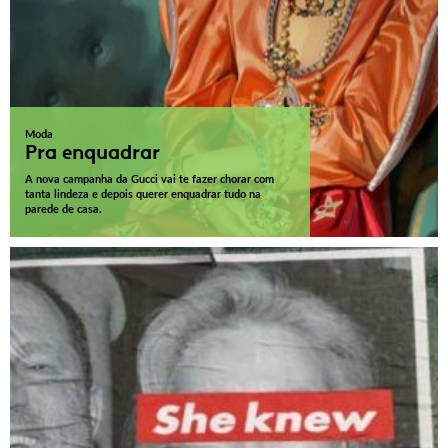
Moda
Pra enquadrar
A nova campanha da Gucci vai te fazer chorar com
tanta lindeza e depois querer enquadrar tudo na
parede de casa.