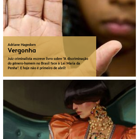
Adriane Hagedorn
Vergonha
Juiz criminalista escreve livro sobre "A discriminação
do gênero-homem no Brasil face à Lei Maria da
Penha". E hoje não é primeiro de abril!