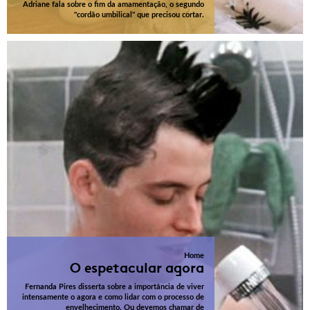
Adriane fala sobre o fim da amamentação, o segundo
"cordão umbilical" que precisou cortar.
Home
O espetacular agora
Fernanda Pires disserta sobre a importância de viver
intensamente o agora e como lidar com o processo de
envelhecimento. Ou devemos chamar de