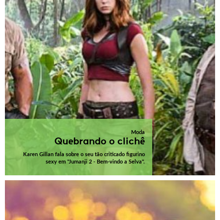
Moda
Quebrando o clichê
Karen Gillan fala sobre o seu tão criticado figurino
sexy em "Jumanji 2 - Bem-vindo a Selva".