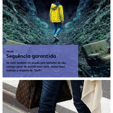
Home
Sequência garantida
Se você também foi picado pelo bichinho do não
consigo parar de assistir essa série, temos boas
notícias a respeito de "Dark".