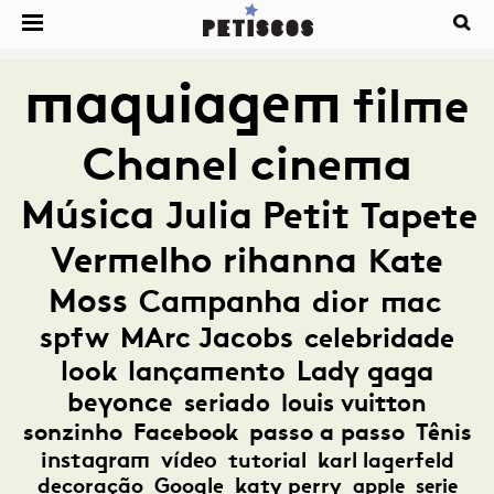
maquiagem
filme
Chanel
cinema
Música
Julia Petit
Tapete
Vermelho
rihanna
Kate
Moss
Campanha
dior
mac
spfw
MArc Jacobs
celebridade
look
lançamento
Lady gaga
beyonce
seriado
louis vuitton
sonzinho
Facebook
passo a passo
Tênis
instagram
vídeo
tutorial
karl lagerfeld
decoração
Google
katy perry
apple
serie