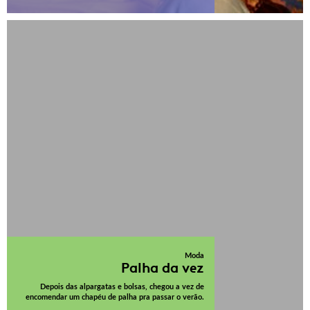
Moda
Palha da vez
Depois das alpargatas e bolsas, chegou a vez de
encomendar um chapéu de palha pra passar o verão.