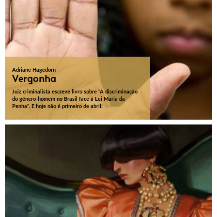
Adriane Hagedorn
Vergonha
Juiz criminalista escreve livro sobre "A discriminação
do gênero-homem no Brasil face à Lei Maria da
Penha". E hoje não é primeiro de abril!