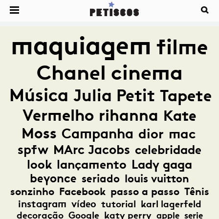
maquiagem
filme
Chanel
cinema
Música
Julia Petit
Tapete
Vermelho
rihanna
Kate
Moss
Campanha
dior
mac
spfw
MArc Jacobs
celebridade
look
lançamento
Lady gaga
beyonce
seriado
louis vuitton
sonzinho
Facebook
passo a passo
Tênis
instagram
vídeo
tutorial
karl lagerfeld
decoração
Google
katy perry
apple
serie