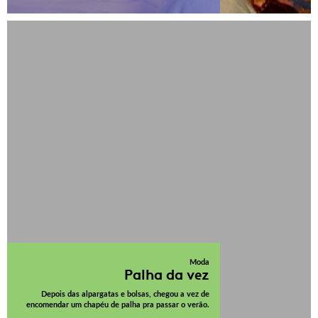
Moda
Palha da vez
Depois das alpargatas e bolsas, chegou a vez de
encomendar um chapéu de palha pra passar o verão.