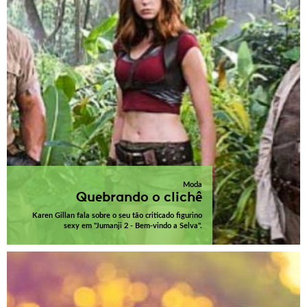
Moda
Quebrando o clichê
Karen Gillan fala sobre o seu tão criticado figurino
sexy em "Jumanji 2 - Bem-vindo a Selva".