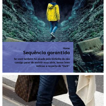
Home
Sequência garantida
Se você também foi picado pelo bichinho do não
consigo parar de assistir essa série, temos boas
notícias a respeito de "Dark".