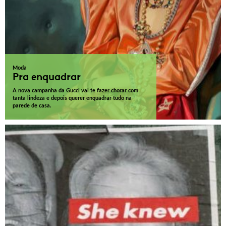
Moda
Pra enquadrar
A nova campanha da Gucci vai te fazer chorar com
tanta lindeza e depois querer enquadrar tudo na
parede de casa.