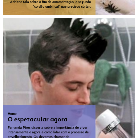
Adriane fala sobre o fim da amamentação, o segundo
"cordão umbilical" que precisou cortar.
Home
O espetacular agora
Fernanda Pires disserta sobre a importância de viver
intensamente o agora e como lidar com o processo de
envelhecimento. Ou devemos chamar de