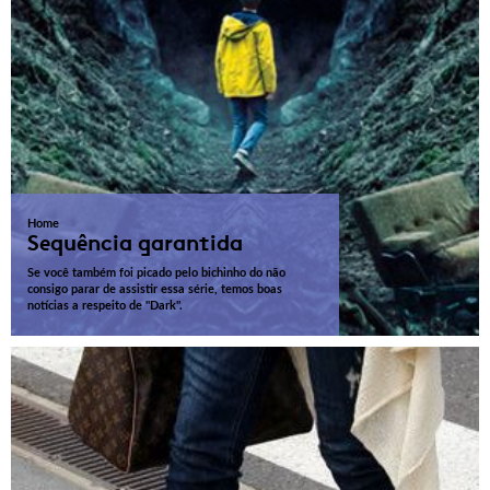
Home
Sequência garantida
Se você também foi picado pelo bichinho do não
consigo parar de assistir essa série, temos boas
notícias a respeito de "Dark".