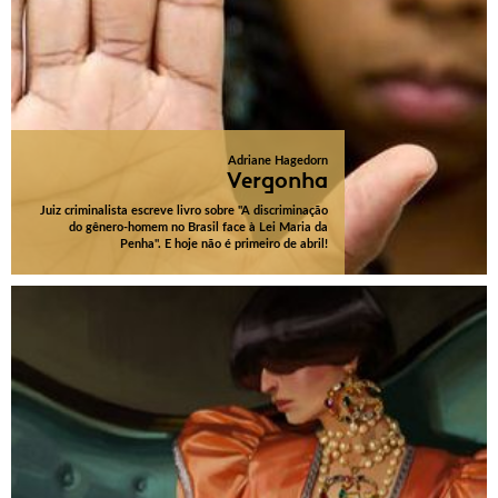
Adriane Hagedorn
Vergonha
Juiz criminalista escreve livro sobre "A discriminação
do gênero-homem no Brasil face à Lei Maria da
Penha". E hoje não é primeiro de abril!