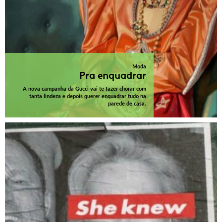
Moda
Pra enquadrar
A nova campanha da Gucci vai te fazer chorar com
tanta lindeza e depois querer enquadrar tudo na
parede de casa.