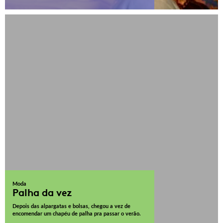
Moda
Palha da vez
Depois das alpargatas e bolsas, chegou a vez de
encomendar um chapéu de palha pra passar o verão.