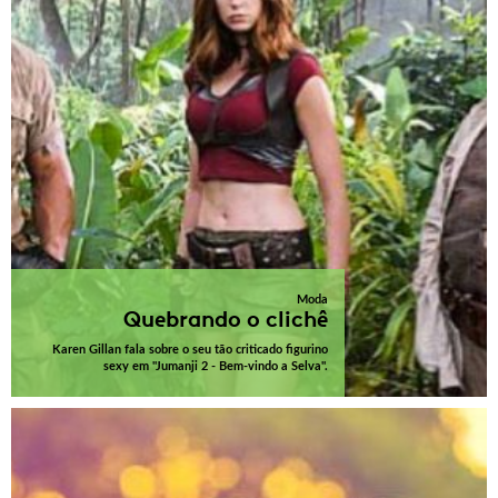
Moda
Quebrando o clichê
Karen Gillan fala sobre o seu tão criticado figurino
sexy em "Jumanji 2 - Bem-vindo a Selva".