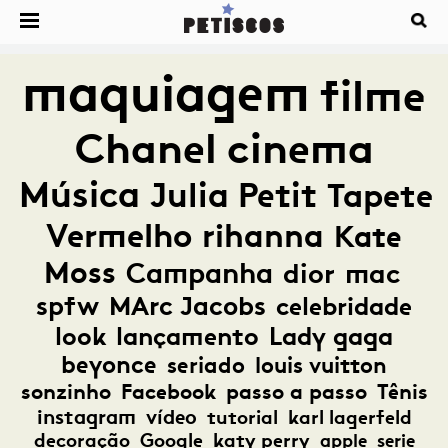
maquiagem
filme
Chanel
cinema
Música
Julia Petit
Tapete
Vermelho
rihanna
Kate
Moss
Campanha
dior
mac
spfw
MArc Jacobs
celebridade
look
lançamento
Lady gaga
beyonce
seriado
louis vuitton
sonzinho
Facebook
passo a passo
Tênis
instagram
vídeo
tutorial
karl lagerfeld
decoração
Google
katy perry
apple
serie