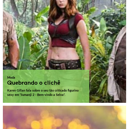
Moda
Quebrando o clichê
Karen Gillan fala sobre o seu tão criticado figurino
sexy em "Jumanji 2 - Bem-vindo a Selva".