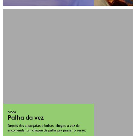
Moda
Palha da vez
Depois das alpargatas e bolsas, chegou a vez de
encomendar um chapéu de palha pra passar o verão.