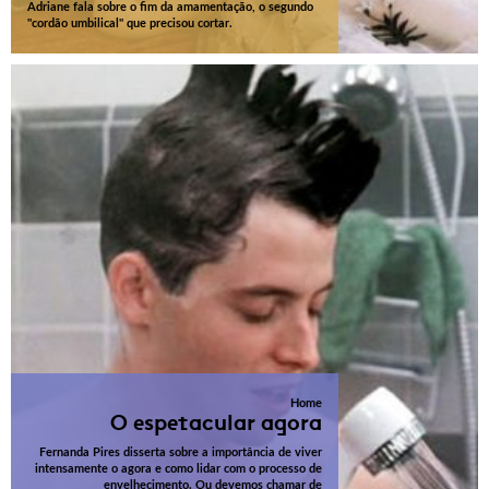
Adriane fala sobre o fim da amamentação, o segundo
"cordão umbilical" que precisou cortar.
Home
O espetacular agora
Fernanda Pires disserta sobre a importância de viver
intensamente o agora e como lidar com o processo de
envelhecimento. Ou devemos chamar de