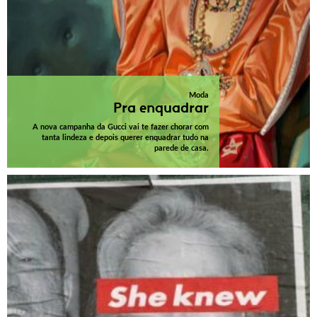
Moda
Pra enquadrar
A nova campanha da Gucci vai te fazer chorar com
tanta lindeza e depois querer enquadrar tudo na
parede de casa.