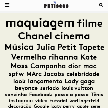
maquiagem
filme
Chanel
cinema
Música
Julia Petit
Tapete
Vermelho
rihanna
Kate
Moss
Campanha
dior
mac
spfw
MArc Jacobs
celebridade
look
lançamento
Lady gaga
beyonce
seriado
louis vuitton
sonzinho
Facebook
passo a passo
Tênis
instagram
vídeo
tutorial
karl lagerfeld
decoração
Google
katy perry
apple
serie