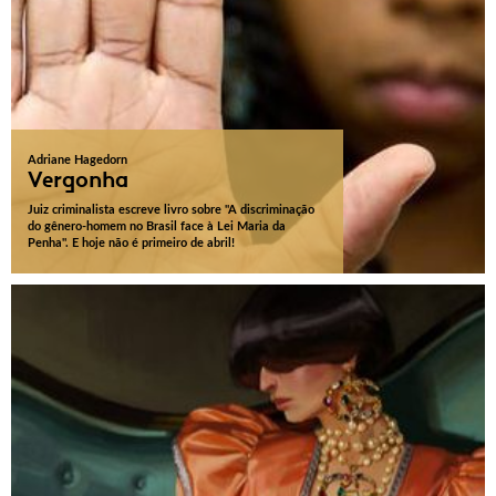
Adriane Hagedorn
Vergonha
Juiz criminalista escreve livro sobre "A discriminação
do gênero-homem no Brasil face à Lei Maria da
Penha". E hoje não é primeiro de abril!