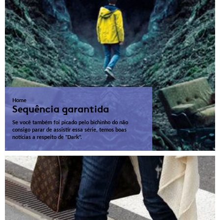
Home
Sequência garantida
Se você também foi picado pelo bichinho do não
consigo parar de assistir essa série, temos boas
notícias a respeito de "Dark".