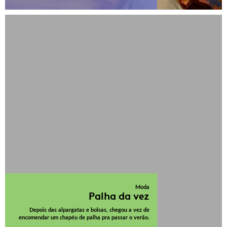
Moda
Palha da vez
Depois das alpargatas e bolsas, chegou a vez de
encomendar um chapéu de palha pra passar o verão.