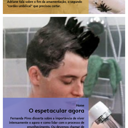
Adriane fala sobre o fim da amamentação, o segundo
"cordão umbilical" que precisou cortar.
Home
O espetacular agora
Fernanda Pires disserta sobre a importância de viver
intensamente o agora e como lidar com o processo de
envelhecimento. Ou devemos chamar de