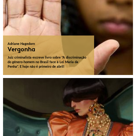
Adriane Hagedorn
Vergonha
Juiz criminalista escreve livro sobre "A discriminação
do gênero-homem no Brasil face à Lei Maria da
Penha". E hoje não é primeiro de abril!