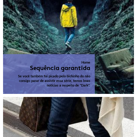
Home
Sequência garantida
Se você também foi picado pelo bichinho do não
consigo parar de assistir essa série, temos boas
notícias a respeito de "Dark".