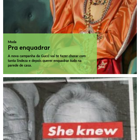
Moda
Pra enquadrar
A nova campanha da Gucci vai te fazer chorar com
tanta lindeza e depois querer enquadrar tudo na
parede de casa.