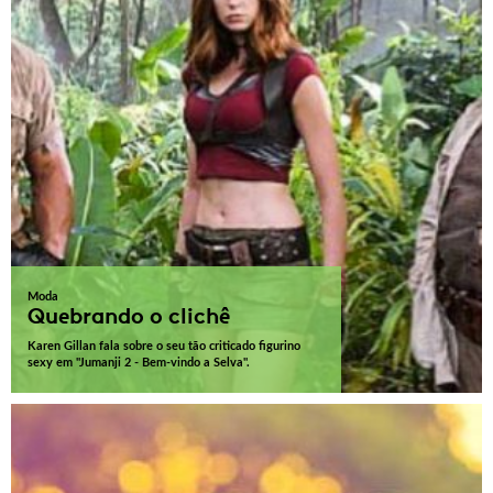
Moda
Quebrando o clichê
Karen Gillan fala sobre o seu tão criticado figurino
sexy em "Jumanji 2 - Bem-vindo a Selva".