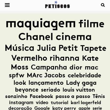
maquiagem
filme
Chanel
cinema
Música
Julia Petit
Tapete
Vermelho
rihanna
Kate
Moss
Campanha
dior
mac
spfw
MArc Jacobs
celebridade
look
lançamento
Lady gaga
beyonce
seriado
louis vuitton
sonzinho
Facebook
passo a passo
Tênis
instagram
vídeo
tutorial
karl lagerfeld
decoração
Google
katy perry
apple
serie