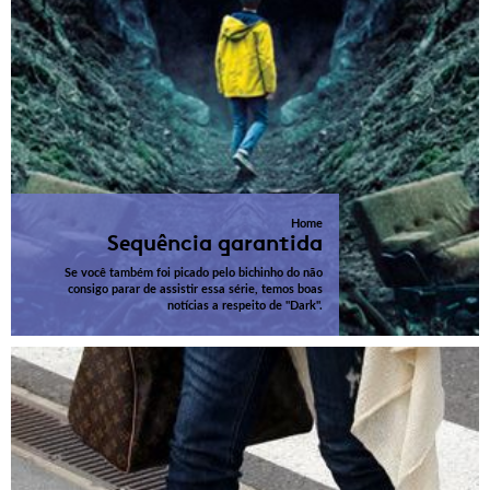
Home
Sequência garantida
Se você também foi picado pelo bichinho do não
consigo parar de assistir essa série, temos boas
notícias a respeito de "Dark".