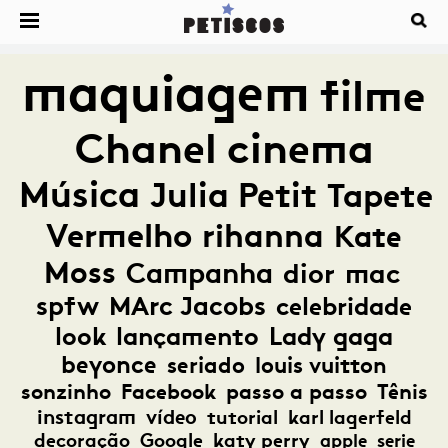
maquiagem
filme
Chanel
cinema
Música
Julia Petit
Tapete
Vermelho
rihanna
Kate
Moss
Campanha
dior
mac
spfw
MArc Jacobs
celebridade
look
lançamento
Lady gaga
beyonce
seriado
louis vuitton
sonzinho
Facebook
passo a passo
Tênis
instagram
vídeo
tutorial
karl lagerfeld
decoração
Google
katy perry
apple
serie