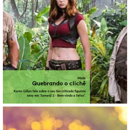
Moda
Quebrando o clichê
Karen Gillan fala sobre o seu tão criticado figurino
sexy em "Jumanji 2 - Bem-vindo a Selva".