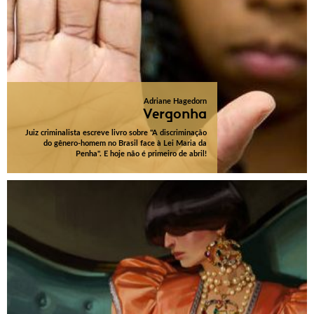
Adriane Hagedorn
Vergonha
Juiz criminalista escreve livro sobre "A discriminação
do gênero-homem no Brasil face à Lei Maria da
Penha". E hoje não é primeiro de abril!