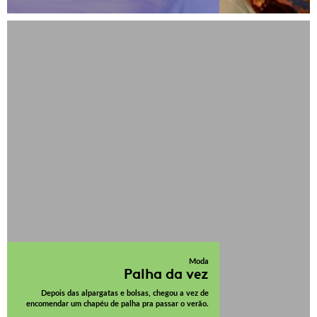
Moda
Palha da vez
Depois das alpargatas e bolsas, chegou a vez de
encomendar um chapéu de palha pra passar o verão.