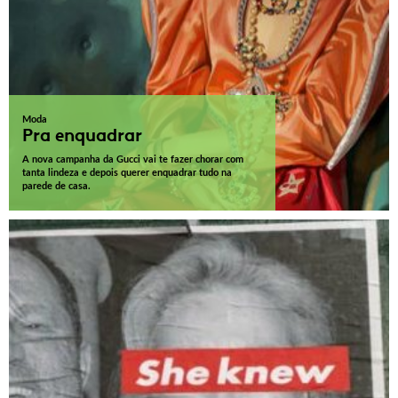
Moda
Pra enquadrar
A nova campanha da Gucci vai te fazer chorar com
tanta lindeza e depois querer enquadrar tudo na
parede de casa.