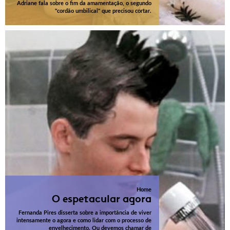
Adriane fala sobre o fim da amamentação, o segundo
"cordão umbilical" que precisou cortar.
Home
O espetacular agora
Fernanda Pires disserta sobre a importância de viver
intensamente o agora e como lidar com o processo de
envelhecimento. Ou devemos chamar de