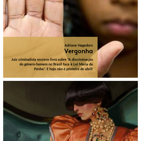
Adriane Hagedorn
Vergonha
Juiz criminalista escreve livro sobre "A discriminação
do gênero-homem no Brasil face à Lei Maria da
Penha". E hoje não é primeiro de abril!