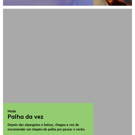
Moda
Palha da vez
Depois das alpargatas e bolsas, chegou a vez de
encomendar um chapéu de palha pra passar o verão.