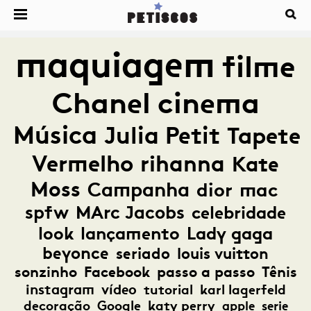
maquiagem
filme
Chanel
cinema
Música
Julia Petit
Tapete
Vermelho
rihanna
Kate
Moss
Campanha
dior
mac
spfw
MArc Jacobs
celebridade
look
lançamento
Lady gaga
beyonce
seriado
louis vuitton
sonzinho
Facebook
passo a passo
Tênis
instagram
vídeo
tutorial
karl lagerfeld
decoração
Google
katy perry
apple
serie