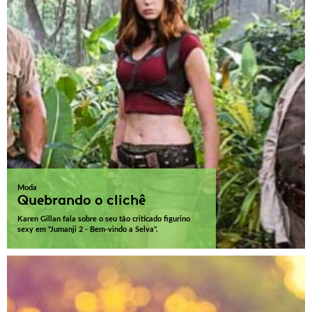
Moda
Quebrando o clichê
Karen Gillan fala sobre o seu tão criticado figurino
sexy em "Jumanji 2 - Bem-vindo a Selva".