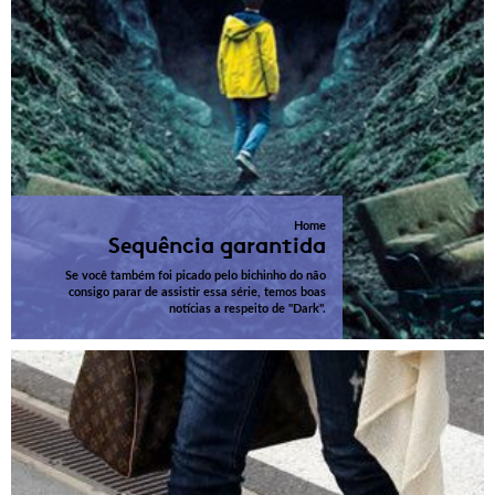
Home
Sequência garantida
Se você também foi picado pelo bichinho do não
consigo parar de assistir essa série, temos boas
notícias a respeito de "Dark".