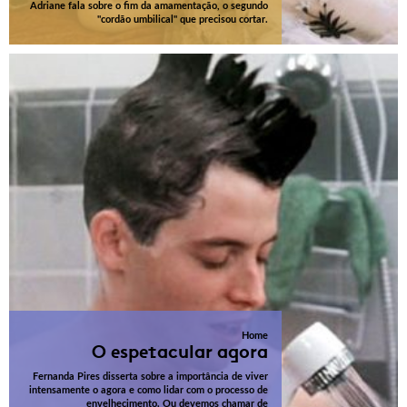
Adriane fala sobre o fim da amamentação, o segundo
"cordão umbilical" que precisou cortar.
Home
O espetacular agora
Fernanda Pires disserta sobre a importância de viver
intensamente o agora e como lidar com o processo de
envelhecimento. Ou devemos chamar de