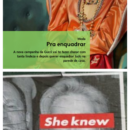
Moda
Pra enquadrar
A nova campanha da Gucci vai te fazer chorar com
tanta lindeza e depois querer enquadrar tudo na
parede de casa.