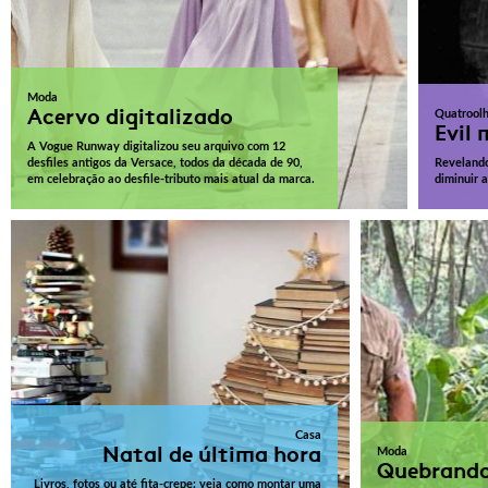
Moda
Acervo digitalizado
Quatrool
Evil
A Vogue Runway digitalizou seu arquivo com 12
desfiles antigos da Versace, todos da década de 90,
Revelando
em celebração ao desfile-tributo mais atual da marca.
diminuir 
Casa
Natal de última hora
Moda
Quebrando
Livros, fotos ou até fita-crepe: veja como montar uma