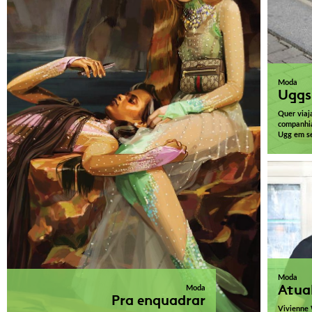
Moda
Uggs
Quer viaj
companhia
Ugg em se
Moda
Atua
Moda
Pra enquadrar
Vivienne