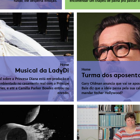
fundo, lhe desperta emoção.
encomendar um chapéu de palha pra passar o
Home
Musical da LadyDi
Home
Turma dos aposent
l sobre a Princesa Diana está em produção e
ambientado no casamento real com o Príncipe
Gary Oldman anuncia que vai se apose
les, e até a Camilla Parker Bowles entrou no
Bale diz que a ideia passa pela sua c
enredo.
mandar fechar Hollywood?