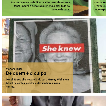
A nova campanha da Gucci vai te fazer chorar com
suas apre
tanta lindeza e depois querer enquadrar tudo na
NYFW, e a
parede de casa.
todo vapo
Mariana Inbar
De quem é a culpa
Meryl Streep vira nova vilã do caso Harvey Weinstein.
Afinal de contas, a culpa é das mulheres, não é
mesmo?