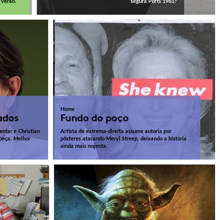
 verão.
segura Ports 1961?
Home
ados
Fundo do poço
ntar e Christian
Artista de extrema-direita assume autoria por
abeça. Melhor
pôsteres atacando Meryl Streep, deixando a história
ainda mais nojenta.