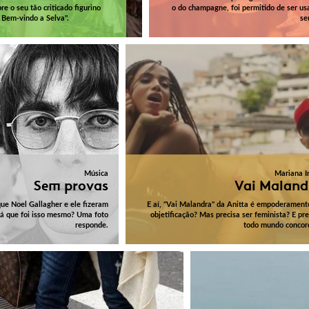
re o seu tão criticado figurino
o do champagne, foi permitido de ser us
 Bem-vindo a Selva".
se
Música
Mariana I
Sem provas
Vai Maland
que Noel Gallagher e ele fizeram
E aí, "Vai Malandra" da Anitta é empoderament
rá que foi isso mesmo? Uma foto
objetificação? Mas precisa ser feminista? E pre
responde.
todo mundo concor