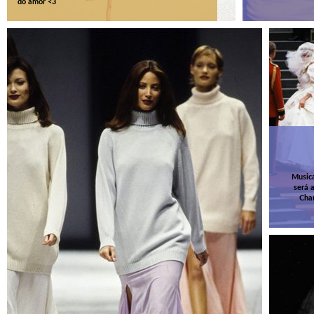
do amor <3
Musica
será 
Char