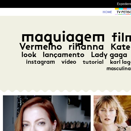
Expedien
HOME
TV PETIS
maquiagem
fil
Vermelho
rihanna
Kate
look
lançamento
Lady gaga
instagram
vídeo
tutorial
karl lag
masculina