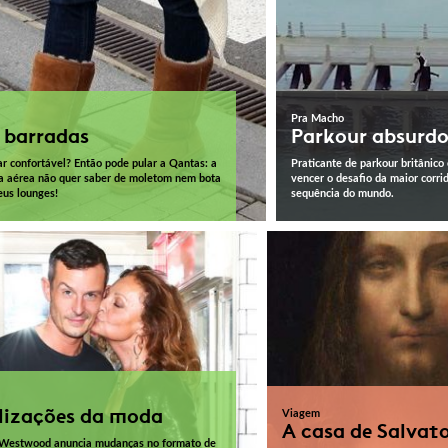
Pra Macho
 barradas
Parkour absurd
ar confortável? Então pode pular a Qantas: a
Praticante de parkour britânico 
 aérea não quer saber de moletom nem bota
vencer o desafio da maior corri
us lounges!
sequência do mundo.
lizações da moda
Viagem
A casa de Salvat
 Westwood anuncia mudanças no formato de