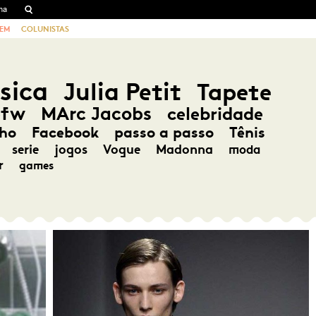
EM
COLUNISTAS
sica
Julia Petit
Tapete
pfw
MArc Jacobs
celebridade
ho
Facebook
passo a passo
Tênis
serie
jogos
Vogue
Madonna
moda
r
games