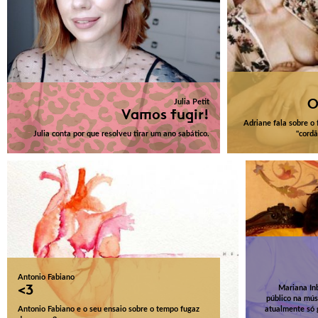
O
Julia Petit
Vamos fugir!
Adriane fala sobre o
Julia conta por que resolveu tirar um ano sabático.
"cordã
Antonio Fabiano
<3
Mariana Inb
público na mús
Antonio Fabiano e o seu ensaio sobre o tempo fugaz
atualmente só 