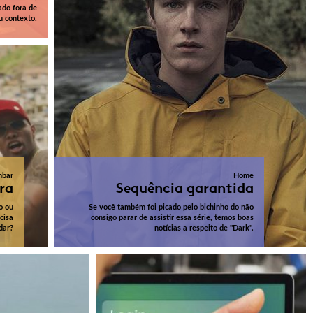
ado fora de
u contexto.
nbar
Home
ra
Sequência garantida
o ou
Se você também foi picado pelo bichinho do não
cisa
consigo parar de assistir essa série, temos boas
dar?
notícias a respeito de "Dark".