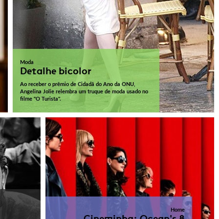
Moda
Detalhe bicolor
Ao receber o prêmio de Cidadã do Ano da ONU,
Angelina Jolie relembra um truque de moda usado no
filme "O Turista".
Home
Cineminha: Ocean's 8