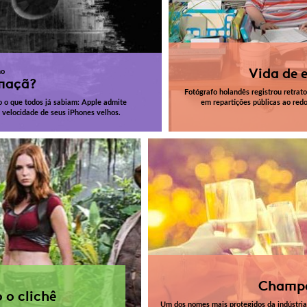
Vida de e
ho
 maçã?
Fotógrafo holandês registrou retrato
 o que todos já sabiam: Apple admite
em repartições públicas ao red
a velocidade de seus iPhones velhos.
Champ
 o clichê
Um dos nomes mais protegidos da indústria