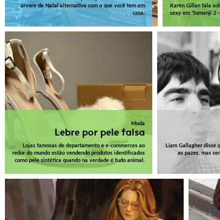
árvore de Natal alternativa com o que você tem em
Karen Gillan fala sob
casa.
sexy em "Jumanji 2 -
Moda
Lebre por pele falsa
Lojas famosas de departamento e e-commerces ao
Liam Gallagher disse 
redor do mundo estão vendendo produtos identificados
as pazes, mas se
como pele sintética quando na verdade é tudo animal.