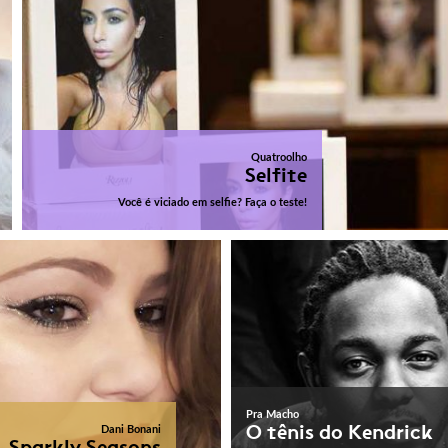
Quatroolho
Selfite
Você é viciado em selfie? Faça o teste!
Pra Macho
O tênis do Kendrick
Dani Bonani
Sparkly Seasons