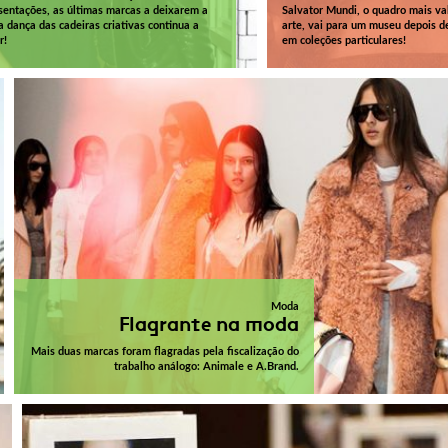
sentações, as últimas marcas a deixarem a
Salvator Mundi, o quadro mais val
 dança das cadeiras criativas continua a
arte, vai para um museu depois d
r!
em coleções particulares!
Moda
Flagrante na moda
Mais duas marcas foram flagradas pela fiscalização do
trabalho análogo: Animale e A.Brand.