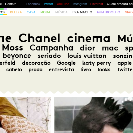
te
Contato
Facebook
Twitter
YouTube
Instagram
Pinterest
COS
BELEZA
CASA
MODA
MÚSICA
PRA MACHO
QUATROOLHO
VIAG
me
Chanel
cinema
Mú
 Moss
Campanha
dior
mac
s
beyonce
seriado
louis vuitton
sonzin
erfeld
decoração
Google
katy perry
apple
cabelo
prada
entrevista
livro
looks
Twitte