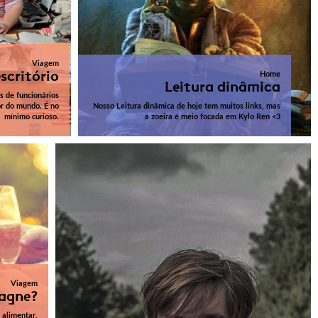
Viagem
scritório
Home
Leitura dinâmica
s de funcionários
or do mundo. É no
Nosso Leitura dinâmica de hoje tem muitos links, mas
mínimo curioso.
a zoeira é meio focada em Kylo Ren <3
Viagem
agne?
 alimentar,