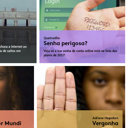
o
Quatroolho
Senha perigosa?
choca a internet ao
da de saltos em
Veja se a tua senha de conta online está na lista das
piores de 2017!
Adriane Hagedorn
or Mundi
Vergonha