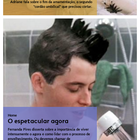
Adriane fala sobre o fim da amamentação, o segundo
"cordão umbilical" que precisou cortar.
Home
O espetacular agora
Fernanda Pires disserta sobre a importância de viver
intensamente o agora e como lidar com o processo de
envelhecimento. Ou devemos chamar de