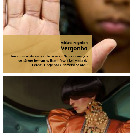
Adriane Hagedorn
Vergonha
Juiz criminalista escreve livro sobre "A discriminação
do gênero-homem no Brasil face à Lei Maria da
Penha". E hoje não é primeiro de abril!