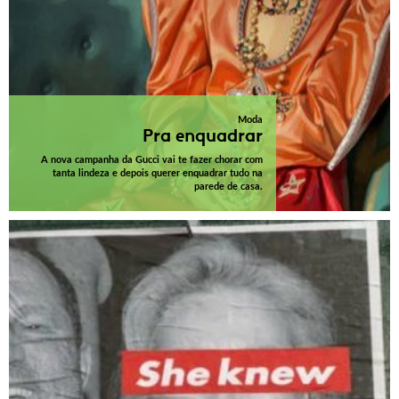
Moda
Pra enquadrar
A nova campanha da Gucci vai te fazer chorar com
tanta lindeza e depois querer enquadrar tudo na
parede de casa.