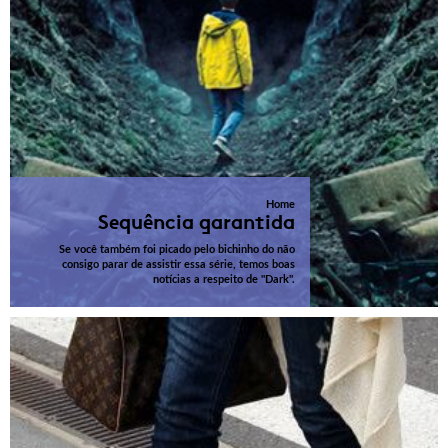
Home
Sequência garantida
Se você também foi picado pelo bichinho do não
consigo parar de assistir essa série, temos boas
notícias a respeito de "Dark".