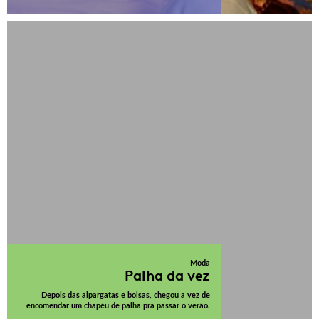
Moda
Palha da vez
Depois das alpargatas e bolsas, chegou a vez de
encomendar um chapéu de palha pra passar o verão.