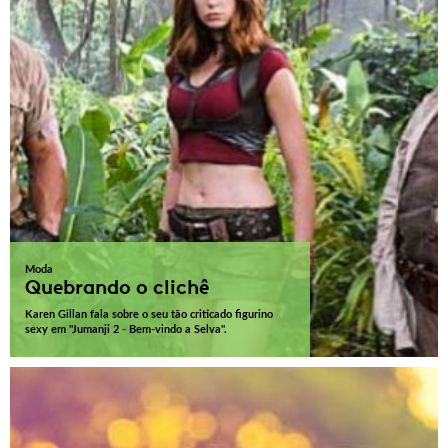
Moda
Quebrando o clichê
Karen Gillan fala sobre o seu tão criticado figurino
sexy em "Jumanji 2 - Bem-vindo a Selva".