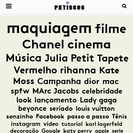
maquiagem
filme
Chanel
cinema
Música
Julia Petit
Tapete
Vermelho
rihanna
Kate
Moss
Campanha
dior
mac
spfw
MArc Jacobs
celebridade
look
lançamento
Lady gaga
beyonce
seriado
louis vuitton
sonzinho
Facebook
passo a passo
Tênis
instagram
vídeo
tutorial
karl lagerfeld
decoração
Google
katy perry
apple
serie