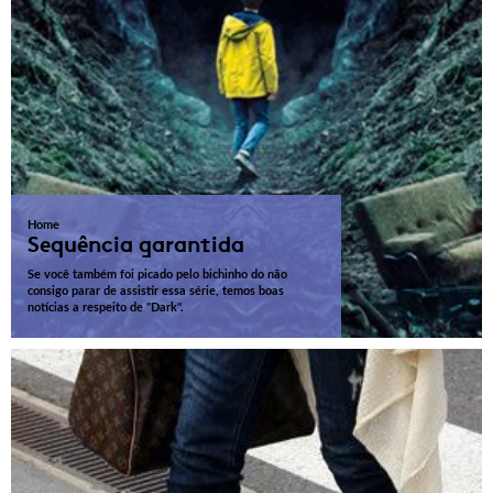
Home
Sequência garantida
Se você também foi picado pelo bichinho do não
consigo parar de assistir essa série, temos boas
notícias a respeito de "Dark".