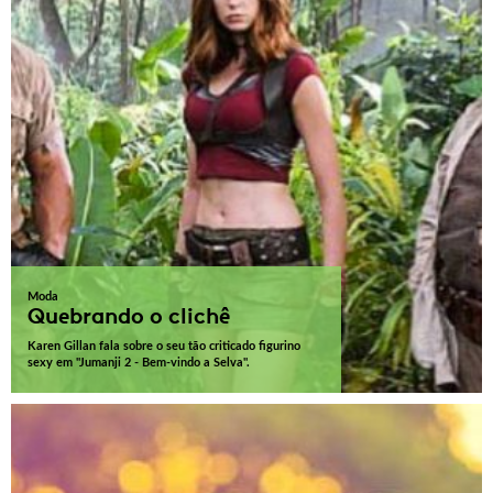
Moda
Quebrando o clichê
Karen Gillan fala sobre o seu tão criticado figurino
sexy em "Jumanji 2 - Bem-vindo a Selva".