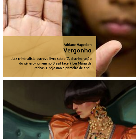
Adriane Hagedorn
Vergonha
Juiz criminalista escreve livro sobre "A discriminação
do gênero-homem no Brasil face à Lei Maria da
Penha". E hoje não é primeiro de abril!