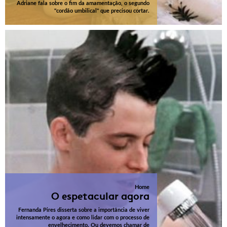
Adriane fala sobre o fim da amamentação, o segundo
"cordão umbilical" que precisou cortar.
Home
O espetacular agora
Fernanda Pires disserta sobre a importância de viver
intensamente o agora e como lidar com o processo de
envelhecimento. Ou devemos chamar de