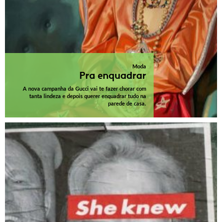
Moda
Pra enquadrar
A nova campanha da Gucci vai te fazer chorar com
tanta lindeza e depois querer enquadrar tudo na
parede de casa.