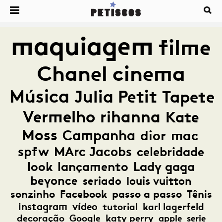
maquiagem
filme
Chanel
cinema
Música
Julia Petit
Tapete
Vermelho
rihanna
Kate
Moss
Campanha
dior
mac
spfw
MArc Jacobs
celebridade
look
lançamento
Lady gaga
beyonce
seriado
louis vuitton
sonzinho
Facebook
passo a passo
Tênis
instagram
vídeo
tutorial
karl lagerfeld
decoração
Google
katy perry
apple
serie