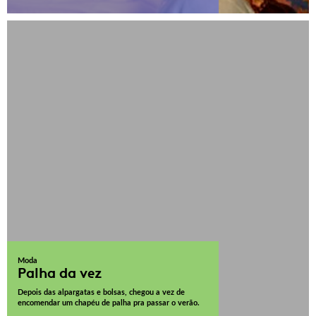
Moda
Palha da vez
Depois das alpargatas e bolsas, chegou a vez de
encomendar um chapéu de palha pra passar o verão.