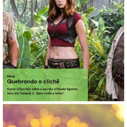
Moda
Quebrando o clichê
Karen Gillan fala sobre o seu tão criticado figurino
sexy em "Jumanji 2 - Bem-vindo a Selva".