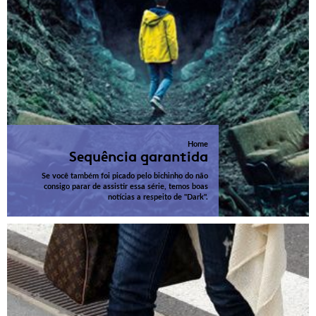
Home
Sequência garantida
Se você também foi picado pelo bichinho do não
consigo parar de assistir essa série, temos boas
notícias a respeito de "Dark".