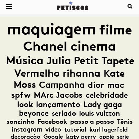
maquiagem
filme
Chanel
cinema
Música
Julia Petit
Tapete
Vermelho
rihanna
Kate
Moss
Campanha
dior
mac
spfw
MArc Jacobs
celebridade
look
lançamento
Lady gaga
beyonce
seriado
louis vuitton
sonzinho
Facebook
passo a passo
Tênis
instagram
vídeo
tutorial
karl lagerfeld
decoração
Google
katy perry
apple
serie