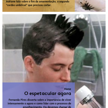
Adriane fala sobre o fim da amamentação, o segundo
"cordão umbilical" que precisou cortar.
Home
O espetacular agora
Fernanda Pires disserta sobre a importância de viver
intensamente o agora e como lidar com o processo de
envelhecimento. Ou devemos chamar de