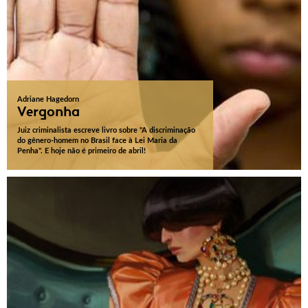
Adriane Hagedorn
Vergonha
Juiz criminalista escreve livro sobre "A discriminação
do gênero-homem no Brasil face à Lei Maria da
Penha". E hoje não é primeiro de abril!