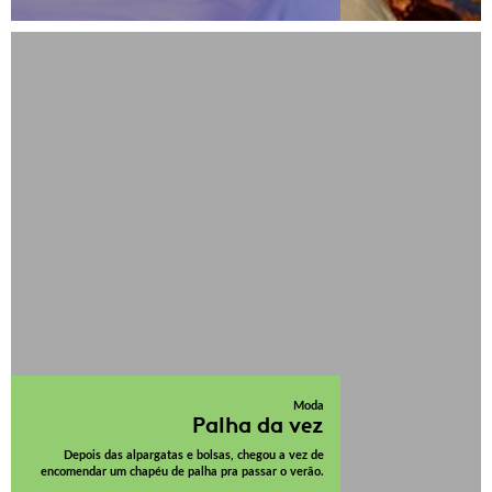
Moda
Palha da vez
Depois das alpargatas e bolsas, chegou a vez de
encomendar um chapéu de palha pra passar o verão.