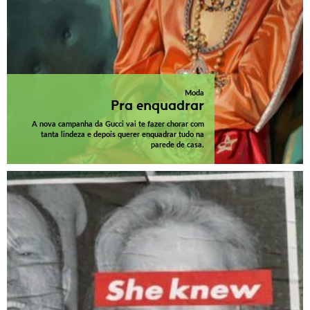
Moda
Pra enquadrar
A nova campanha da Gucci vai te fazer chorar com
tanta lindeza e depois querer enquadrar tudo na
parede de casa.