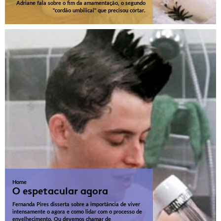
Adriane fala sobre o fim da amamentação, o segundo
"cordão umbilical" que precisou cortar.
Home
O espetacular agora
Fernanda Pires disserta sobre a importância de viver
intensamente o agora e como lidar com o processo de
envelhecimento. Ou devemos chamar de