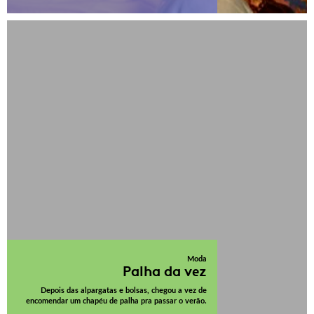
Moda
Palha da vez
Depois das alpargatas e bolsas, chegou a vez de
encomendar um chapéu de palha pra passar o verão.