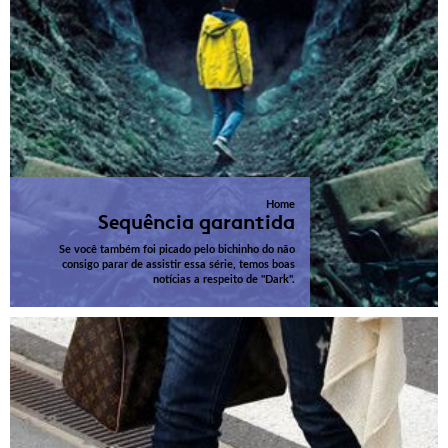
Home
Sequência garantida
Se você também foi picado pelo bichinho do não
consigo parar de assistir essa série, temos boas
notícias a respeito de "Dark".