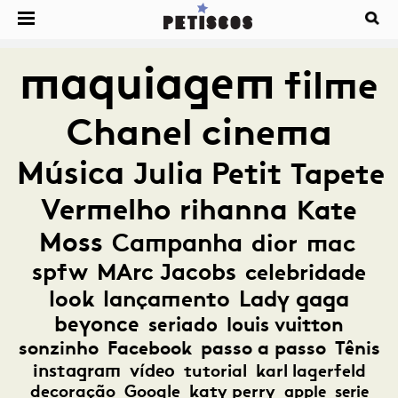
maquiagem
filme
Chanel
cinema
Música
Julia Petit
Tapete
Vermelho
rihanna
Kate
Moss
Campanha
dior
mac
spfw
MArc Jacobs
celebridade
look
lançamento
Lady gaga
beyonce
seriado
louis vuitton
sonzinho
Facebook
passo a passo
Tênis
instagram
vídeo
tutorial
karl lagerfeld
decoração
Google
katy perry
apple
serie