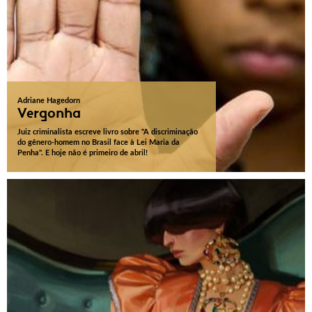
Adriane Hagedorn
Vergonha
Juiz criminalista escreve livro sobre "A discriminação
do gênero-homem no Brasil face à Lei Maria da
Penha". E hoje não é primeiro de abril!