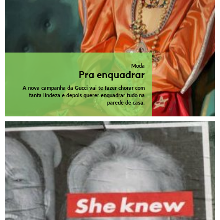
Moda
Pra enquadrar
A nova campanha da Gucci vai te fazer chorar com
tanta lindeza e depois querer enquadrar tudo na
parede de casa.