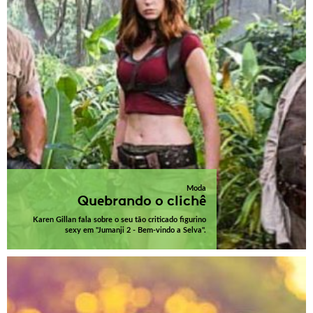
Moda
Quebrando o clichê
Karen Gillan fala sobre o seu tão criticado figurino
sexy em "Jumanji 2 - Bem-vindo a Selva".