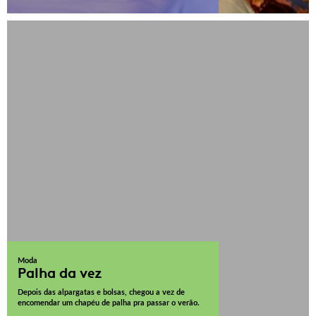
Moda
Palha da vez
Depois das alpargatas e bolsas, chegou a vez de
encomendar um chapéu de palha pra passar o verão.