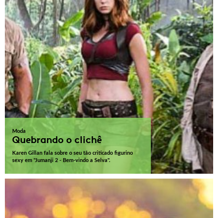
Moda
Quebrando o clichê
Karen Gillan fala sobre o seu tão criticado figurino
sexy em "Jumanji 2 - Bem-vindo a Selva".