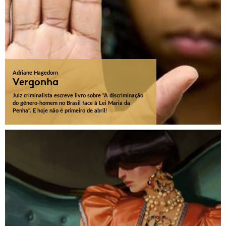
Adriane Hagedorn
Vergonha
Juiz criminalista escreve livro sobre "A discriminação
do gênero-homem no Brasil face à Lei Maria da
Penha". E hoje não é primeiro de abril!