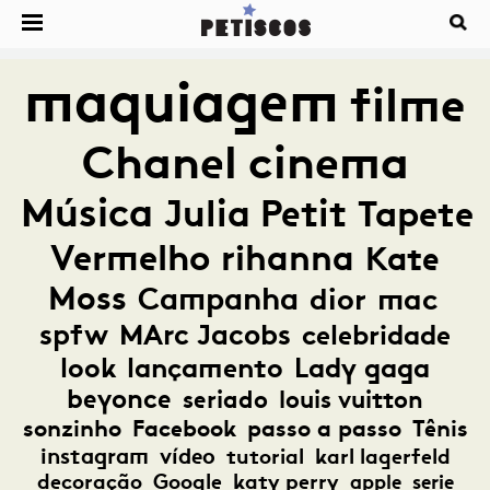
maquiagem
filme
Chanel
cinema
Música
Julia Petit
Tapete
Vermelho
rihanna
Kate
Moss
Campanha
dior
mac
spfw
MArc Jacobs
celebridade
look
lançamento
Lady gaga
beyonce
seriado
louis vuitton
sonzinho
Facebook
passo a passo
Tênis
instagram
vídeo
tutorial
karl lagerfeld
decoração
Google
katy perry
apple
serie