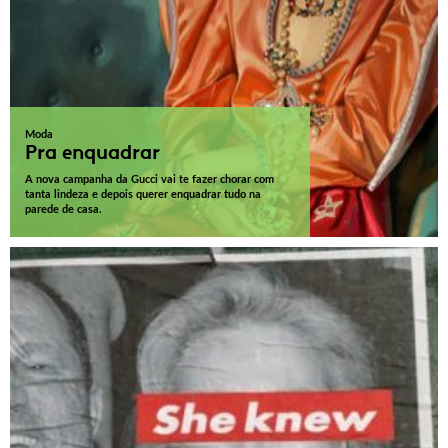
Moda
Pra enquadrar
A nova campanha da Gucci vai te fazer chorar com
tanta lindeza e depois querer enquadrar tudo na
parede de casa.