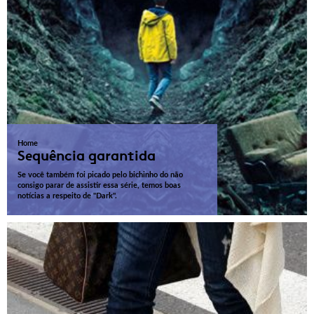
Home
Sequência garantida
Se você também foi picado pelo bichinho do não
consigo parar de assistir essa série, temos boas
notícias a respeito de "Dark".