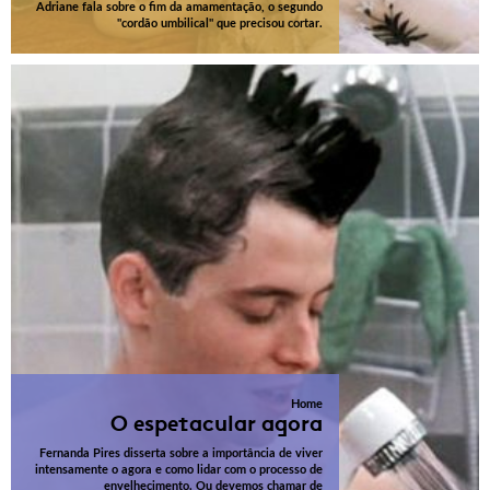
Adriane fala sobre o fim da amamentação, o segundo
"cordão umbilical" que precisou cortar.
Home
O espetacular agora
Fernanda Pires disserta sobre a importância de viver
intensamente o agora e como lidar com o processo de
envelhecimento. Ou devemos chamar de