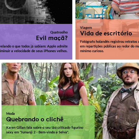
Viagem
Vida de escritório
Quatroolho
Evil maçã?
Fotógrafo holandês registrou retratos 
elando o que todos já sabiam: Apple admite
em repartições públicas ao redor do m
iminuir a velocidade de seus iPhones velhos.
mínimo curioso.
Moda
Quebrando o clichê
Karen Gillan fala sobre o seu tão criticado figurino
sexy em "Jumanji 2 - Bem-vindo a Selva".