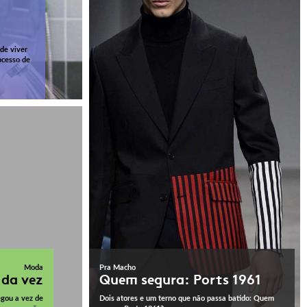
 de viver
ocesso de
Moda
Pra Macho
 da vez
Quem segura: Ports 1961
egou a vez de
Dois atores e um terno que não passa batido: Quem