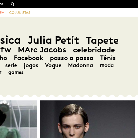
EM
COLUNISTAS
sica
Julia Petit
Tapete
pfw
MArc Jacobs
celebridade
ho
Facebook
passo a passo
Tênis
serie
jogos
Vogue
Madonna
moda
r
games