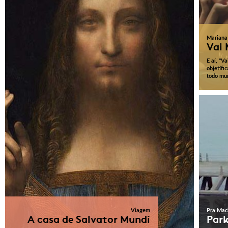
Mariana
Vai
E aí, "V
objetifi
todo mu
Viagem
Pra Mac
A casa de Salvator Mundi
Par