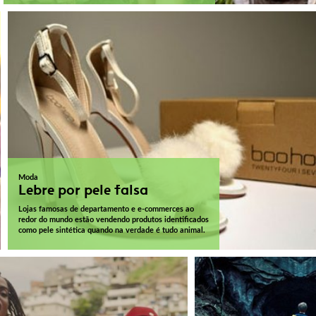
Moda
Lebre por pele falsa
Lojas famosas de departamento e e-commerces ao
redor do mundo estão vendendo produtos identificados
como pele sintética quando na verdade é tudo animal.