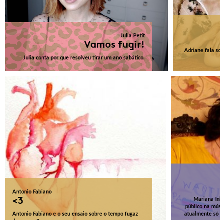
Julia Petit
Vamos fugir!
Adriane fala 
Julia conta por que resolveu tirar um ano sabático.
Antonio Fabiano
<3
Mariana In
público na mús
Antonio Fabiano e o seu ensaio sobre o tempo fugaz
atualmente só 