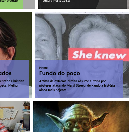
sar o verão.
segura Ports 1961?
Home
ados
Fundo do poço
ntar e Christian
Artista de extrema-direita assume autoria por
abeça. Melhor
pôsteres atacando Meryl Streep, deixando a história
ainda mais nojenta.