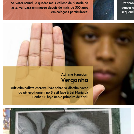
Salvator Mundi, o quadro mais valioso da história da
Pratican
arte, vai para um museu depois de mais de 500 anos
vencer o
em coleções particulares!
sequênc
Adriane Hagedorn
Vergonha
Juiz criminalista escreve livro sobre "A discriminação
do gênero-homem no Brasil face à Lei Maria da
Penha". E hoje não é primeiro de abril!