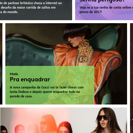
te de parkour britânico choca a internet ao
 desafio da maior corrida de saltos em
Veja se a tua senha de conta online e
ia do mundo.
piores de 2017!
Moda
Pra enquadrar
A nova campanha da Gucci vai te fazer chorar com
tanta lindeza e depois querer enquadrar tudo na
parede de casa.