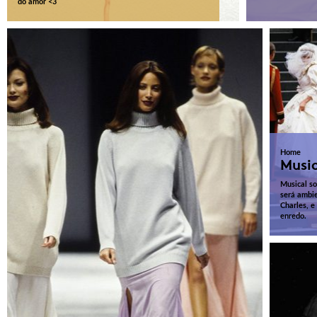
do amor <3
Home
Music
Musical so
será ambi
Charles, e
enredo.