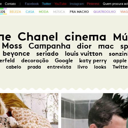
te
Contato
Facebook
Twitter
YouTube
Instagram
Pinterest
COS
BELEZA
CASA
MODA
MÚSICA
PRA MACHO
QUATROOLHO
VIAG
me
Chanel
cinema
Mú
 Moss
Campanha
dior
mac
s
beyonce
seriado
louis vuitton
sonzin
erfeld
decoração
Google
katy perry
apple
cabelo
prada
entrevista
livro
looks
Twitte