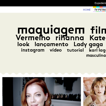
Expedien
HOME
TV PETIS
maquiagem
fil
Vermelho
rihanna
Kate
look
lançamento
Lady gaga
instagram
vídeo
tutorial
karl lag
masculina