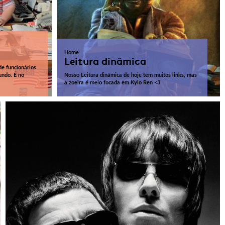
Home
Leitura dinâmica
de funcionários
undo. É no
Nosso Leitura dinâmica de hoje tem muitos links, mas
a zoeira é meio focada em Kylo Ren <3