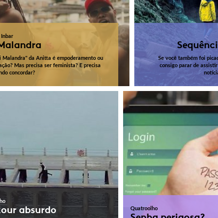
 Inbar
 Malandra
Sequênci
ai Malandra" da Anitta é empoderamento ou
Se você também foi pica
cação? Mas precisa ser feminista? E precisa
consigo parar de assisti
ndo concordar?
notíci
ho
kour absurdo
Quatroolho
Senha perigosa?