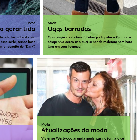
Home
Moda
a garantida
Uggs barradas
do pelo bichinho do não
Quer viajar confortável? Então pode pular a Qantas: a
r essa série, temos boas
companhia aérea não quer saber de moletom nem bota
as a respeito de "Dark".
Ugg em seus lounges!
Moda
Atualizações da moda
Vivienne Westwood anuncia mudanças no formato de