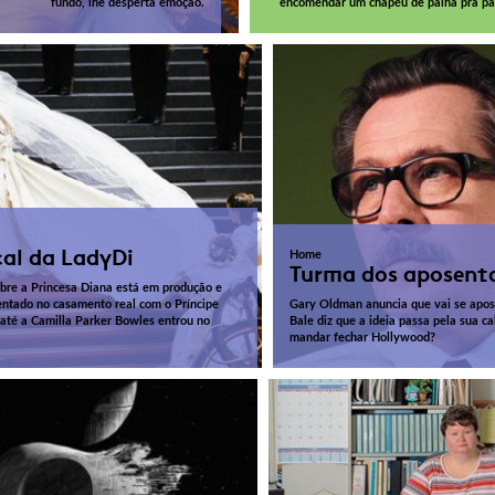
fundo, lhe desperta emoção.
encomendar um chapéu de palha pra pas
al da LadyDi
Home
Turma dos aposent
bre a Princesa Diana está em produção e
entado no casamento real com o Príncipe
Gary Oldman anuncia que vai se apose
 até a Camilla Parker Bowles entrou no
Bale diz que a ideia passa pela sua c
mandar fechar Hollywood?