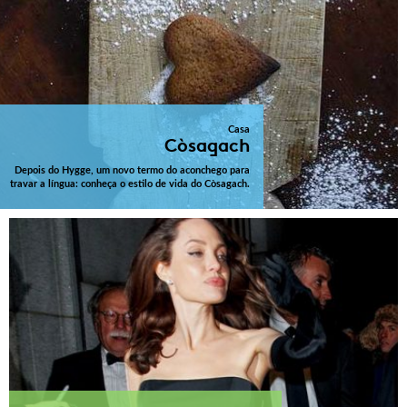
Casa
Còsagach
Depois do Hygge, um novo termo do aconchego para
travar a língua: conheça o estilo de vida do Còsagach.