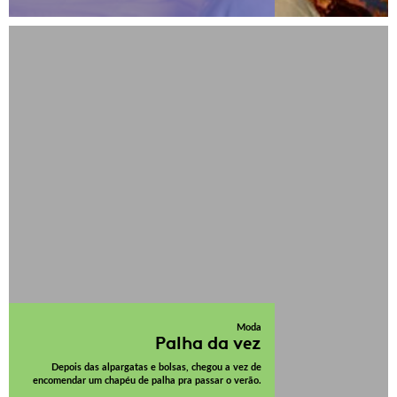
Moda
Palha da vez
Depois das alpargatas e bolsas, chegou a vez de
encomendar um chapéu de palha pra passar o verão.