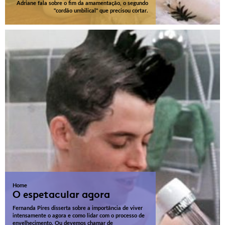
Adriane fala sobre o fim da amamentação, o segundo
"cordão umbilical" que precisou cortar.
Home
O espetacular agora
Fernanda Pires disserta sobre a importância de viver
intensamente o agora e como lidar com o processo de
envelhecimento. Ou devemos chamar de