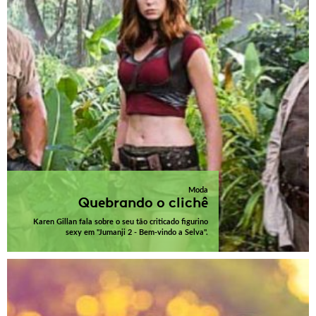
Moda
Quebrando o clichê
Karen Gillan fala sobre o seu tão criticado figurino
sexy em "Jumanji 2 - Bem-vindo a Selva".