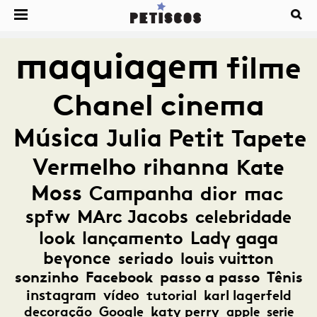
maquiagem
filme
Chanel
cinema
Música
Julia Petit
Tapete
Vermelho
rihanna
Kate
Moss
Campanha
dior
mac
spfw
MArc Jacobs
celebridade
look
lançamento
Lady gaga
beyonce
seriado
louis vuitton
sonzinho
Facebook
passo a passo
Tênis
instagram
vídeo
tutorial
karl lagerfeld
decoração
Google
katy perry
apple
serie