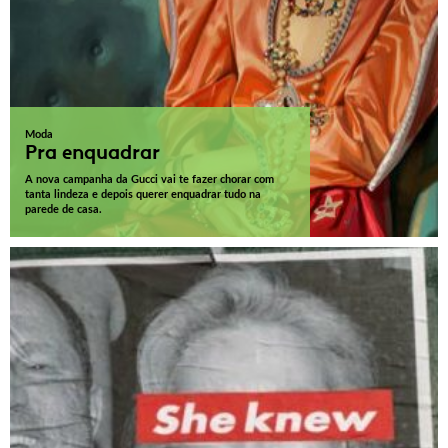
Moda
Pra enquadrar
A nova campanha da Gucci vai te fazer chorar com
tanta lindeza e depois querer enquadrar tudo na
parede de casa.