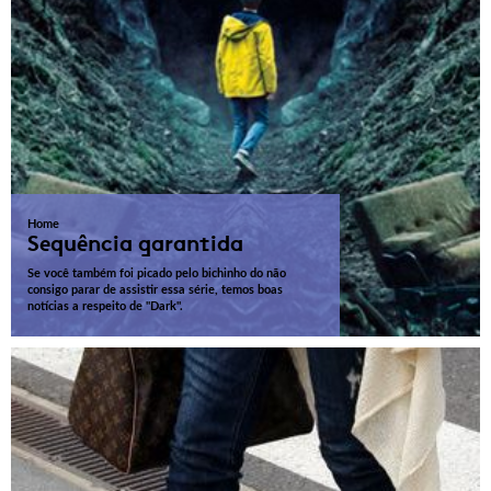
Home
Sequência garantida
Se você também foi picado pelo bichinho do não
consigo parar de assistir essa série, temos boas
notícias a respeito de "Dark".