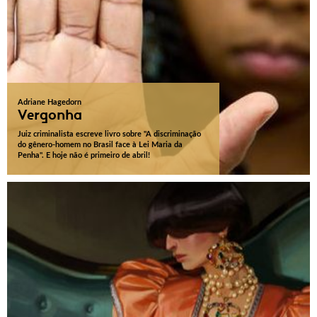
Adriane Hagedorn
Vergonha
Juiz criminalista escreve livro sobre "A discriminação
do gênero-homem no Brasil face à Lei Maria da
Penha". E hoje não é primeiro de abril!