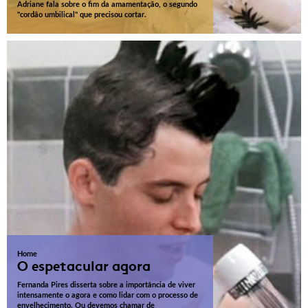
Adriane fala sobre o fim da amamentação, o segundo
"cordão umbilical" que precisou cortar.
Home
O espetacular agora
Fernanda Pires disserta sobre a importância de viver
intensamente o agora e como lidar com o processo de
envelhecimento. Ou devemos chamar de