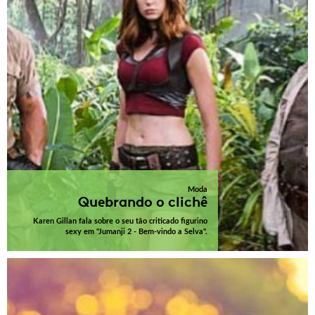
Moda
Quebrando o clichê
Karen Gillan fala sobre o seu tão criticado figurino
sexy em "Jumanji 2 - Bem-vindo a Selva".