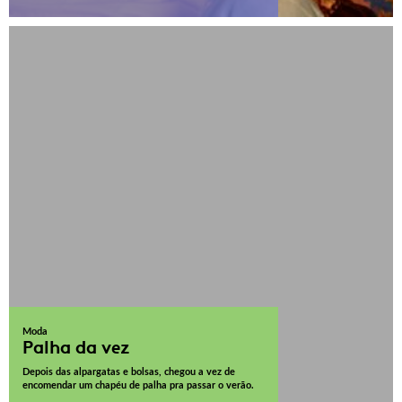
Moda
Palha da vez
Depois das alpargatas e bolsas, chegou a vez de
encomendar um chapéu de palha pra passar o verão.