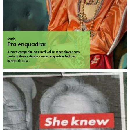
Moda
Pra enquadrar
A nova campanha da Gucci vai te fazer chorar com
tanta lindeza e depois querer enquadrar tudo na
parede de casa.