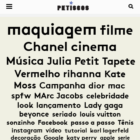
maquiagem
filme
Chanel
cinema
Música
Julia Petit
Tapete
Vermelho
rihanna
Kate
Moss
Campanha
dior
mac
spfw
MArc Jacobs
celebridade
look
lançamento
Lady gaga
beyonce
seriado
louis vuitton
sonzinho
Facebook
passo a passo
Tênis
instagram
vídeo
tutorial
karl lagerfeld
decoração
Google
katy perry
apple
serie