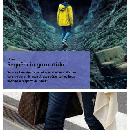
Home
Sequência garantida
Se você também foi picado pelo bichinho do não
consigo parar de assistir essa série, temos boas
notícias a respeito de "Dark".