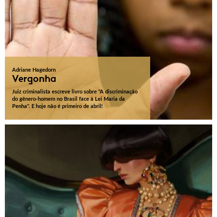
Adriane Hagedorn
Vergonha
Juiz criminalista escreve livro sobre "A discriminação
do gênero-homem no Brasil face à Lei Maria da
Penha". E hoje não é primeiro de abril!