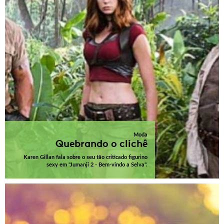
Moda
Quebrando o clichê
Karen Gillan fala sobre o seu tão criticado figurino
sexy em "Jumanji 2 - Bem-vindo a Selva".