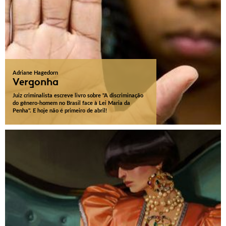
Adriane Hagedorn
Vergonha
Juiz criminalista escreve livro sobre "A discriminação
do gênero-homem no Brasil face à Lei Maria da
Penha". E hoje não é primeiro de abril!