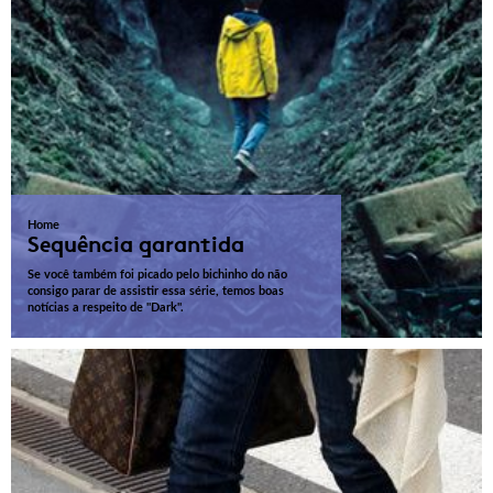
Home
Sequência garantida
Se você também foi picado pelo bichinho do não
consigo parar de assistir essa série, temos boas
notícias a respeito de "Dark".