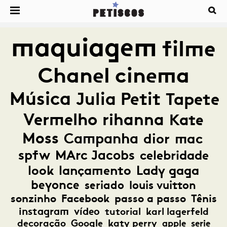
maquiagem
filme
Chanel
cinema
Música
Julia Petit
Tapete
Vermelho
rihanna
Kate
Moss
Campanha
dior
mac
spfw
MArc Jacobs
celebridade
look
lançamento
Lady gaga
beyonce
seriado
louis vuitton
sonzinho
Facebook
passo a passo
Tênis
instagram
vídeo
tutorial
karl lagerfeld
decoração
Google
katy perry
apple
serie