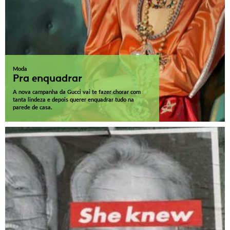
Moda
Pra enquadrar
A nova campanha da Gucci vai te fazer chorar com
tanta lindeza e depois querer enquadrar tudo na
parede de casa.