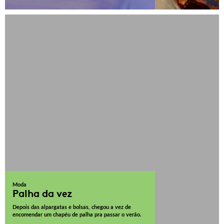
Moda
Palha da vez
Depois das alpargatas e bolsas, chegou a vez de
encomendar um chapéu de palha pra passar o verão.