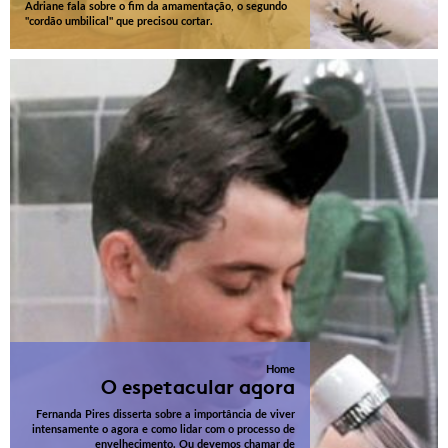
Adriane fala sobre o fim da amamentação, o segundo
"cordão umbilical" que precisou cortar.
Home
O espetacular agora
Fernanda Pires disserta sobre a importância de viver
intensamente o agora e como lidar com o processo de
envelhecimento. Ou devemos chamar de