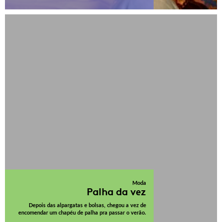
Moda
Palha da vez
Depois das alpargatas e bolsas, chegou a vez de
encomendar um chapéu de palha pra passar o verão.