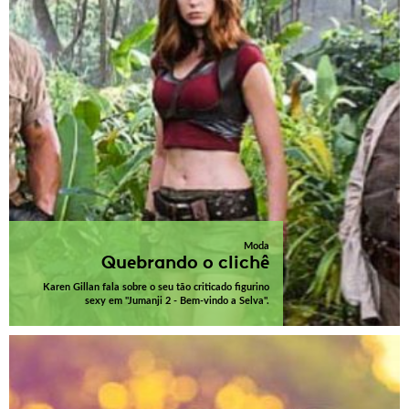
Moda
Quebrando o clichê
Karen Gillan fala sobre o seu tão criticado figurino
sexy em "Jumanji 2 - Bem-vindo a Selva".