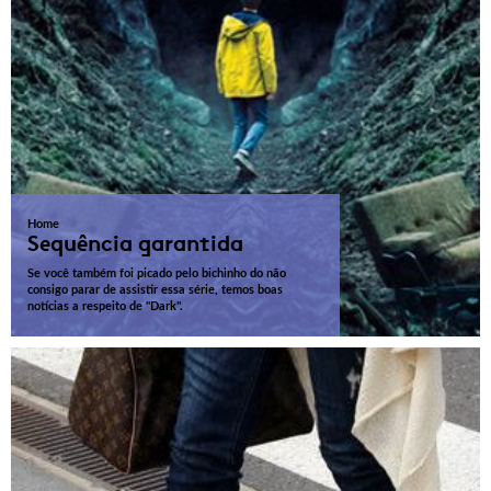
Home
Sequência garantida
Se você também foi picado pelo bichinho do não
consigo parar de assistir essa série, temos boas
notícias a respeito de "Dark".