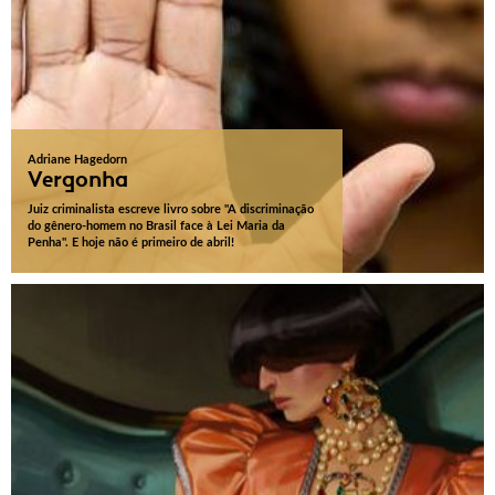
Adriane Hagedorn
Vergonha
Juiz criminalista escreve livro sobre "A discriminação
do gênero-homem no Brasil face à Lei Maria da
Penha". E hoje não é primeiro de abril!