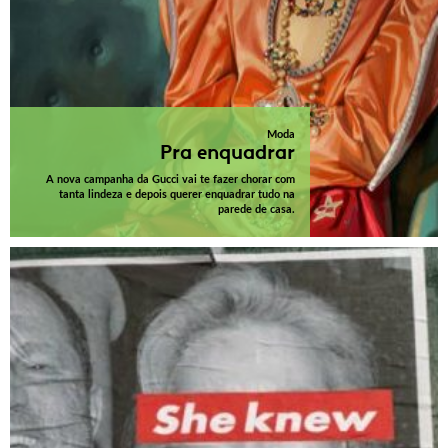
Moda
Pra enquadrar
A nova campanha da Gucci vai te fazer chorar com
tanta lindeza e depois querer enquadrar tudo na
parede de casa.