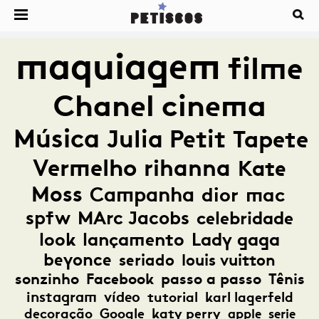
maquiagem
filme
Chanel
cinema
Música
Julia Petit
Tapete
Vermelho
rihanna
Kate
Moss
Campanha
dior
mac
spfw
MArc Jacobs
celebridade
look
lançamento
Lady gaga
beyonce
seriado
louis vuitton
sonzinho
Facebook
passo a passo
Tênis
instagram
vídeo
tutorial
karl lagerfeld
decoração
Google
katy perry
apple
serie