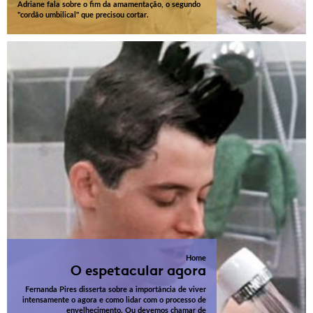
Adriane fala sobre o fim da amamentação, o segundo
"cordão umbilical" que precisou cortar.
Home
O espetacular agora
Fernanda Pires disserta sobre a importância de viver
intensamente o agora e como lidar com o processo de
envelhecimento. Ou devemos chamar de