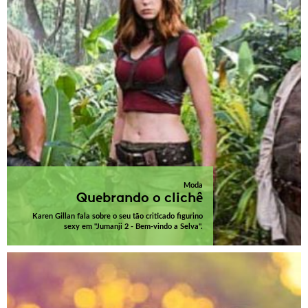
Moda
Quebrando o clichê
Karen Gillan fala sobre o seu tão criticado figurino
sexy em "Jumanji 2 - Bem-vindo a Selva".