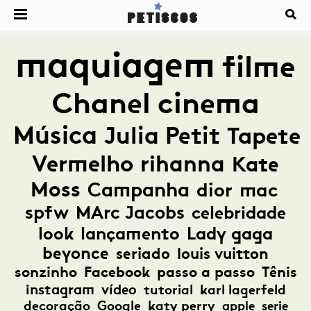
maquiagem
filme
Chanel
cinema
Música
Julia Petit
Tapete
Vermelho
rihanna
Kate
Moss
Campanha
dior
mac
spfw
MArc Jacobs
celebridade
look
lançamento
Lady gaga
beyonce
seriado
louis vuitton
sonzinho
Facebook
passo a passo
Tênis
instagram
vídeo
tutorial
karl lagerfeld
decoração
Google
katy perry
apple
serie