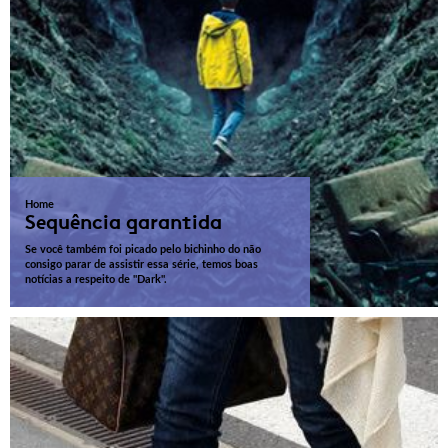
Home
Sequência garantida
Se você também foi picado pelo bichinho do não
consigo parar de assistir essa série, temos boas
notícias a respeito de "Dark".