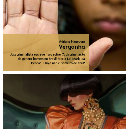
Adriane Hagedorn
Vergonha
Juiz criminalista escreve livro sobre "A discriminação
do gênero-homem no Brasil face à Lei Maria da
Penha". E hoje não é primeiro de abril!