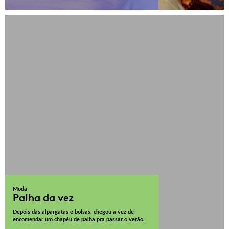
Moda
Palha da vez
Depois das alpargatas e bolsas, chegou a vez de
encomendar um chapéu de palha pra passar o verão.