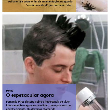
Adriane fala sobre o fim da amamentação, o segundo
"cordão umbilical" que precisou cortar.
Home
O espetacular agora
Fernanda Pires disserta sobre a importância de viver
intensamente o agora e como lidar com o processo de
envelhecimento. Ou devemos chamar de