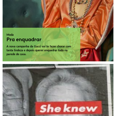
Moda
Pra enquadrar
A nova campanha da Gucci vai te fazer chorar com
tanta lindeza e depois querer enquadrar tudo na
parede de casa.