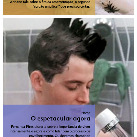
Adriane fala sobre o fim da amamentação, o segundo
"cordão umbilical" que precisou cortar.
Home
O espetacular agora
Fernanda Pires disserta sobre a importância de viver
intensamente o agora e como lidar com o processo de
envelhecimento. Ou devemos chamar de