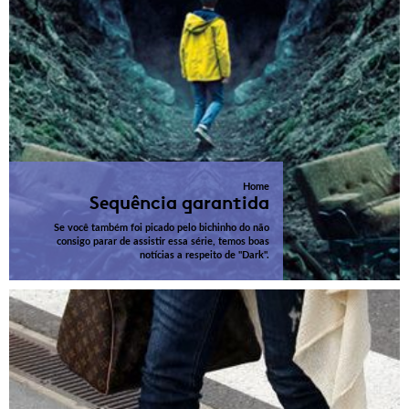
Home
Sequência garantida
Se você também foi picado pelo bichinho do não
consigo parar de assistir essa série, temos boas
notícias a respeito de "Dark".