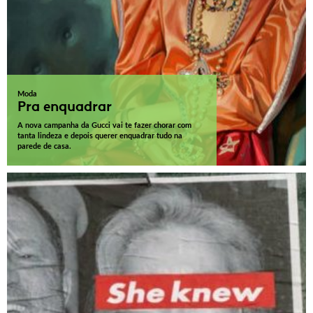
Moda
Pra enquadrar
A nova campanha da Gucci vai te fazer chorar com
tanta lindeza e depois querer enquadrar tudo na
parede de casa.