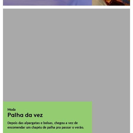
Moda
Palha da vez
Depois das alpargatas e bolsas, chegou a vez de
encomendar um chapéu de palha pra passar o verão.