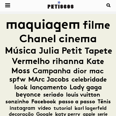
maquiagem
filme
Chanel
cinema
Música
Julia Petit
Tapete
Vermelho
rihanna
Kate
Moss
Campanha
dior
mac
spfw
MArc Jacobs
celebridade
look
lançamento
Lady gaga
beyonce
seriado
louis vuitton
sonzinho
Facebook
passo a passo
Tênis
instagram
vídeo
tutorial
karl lagerfeld
decoração
Google
katy perry
apple
serie