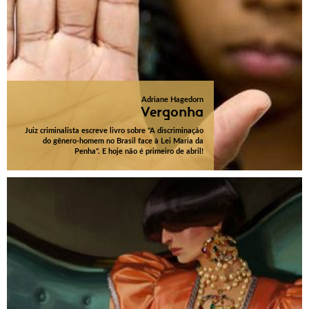
Adriane Hagedorn
Vergonha
Juiz criminalista escreve livro sobre "A discriminação
do gênero-homem no Brasil face à Lei Maria da
Penha". E hoje não é primeiro de abril!