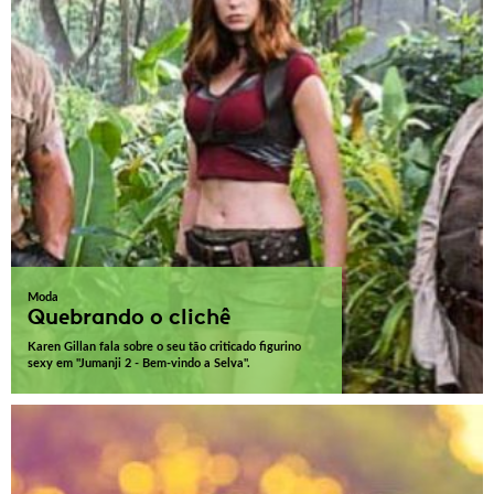
Moda
Quebrando o clichê
Karen Gillan fala sobre o seu tão criticado figurino
sexy em "Jumanji 2 - Bem-vindo a Selva".