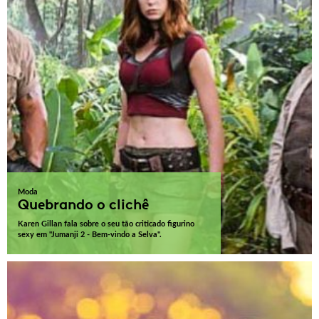
Moda
Quebrando o clichê
Karen Gillan fala sobre o seu tão criticado figurino
sexy em "Jumanji 2 - Bem-vindo a Selva".