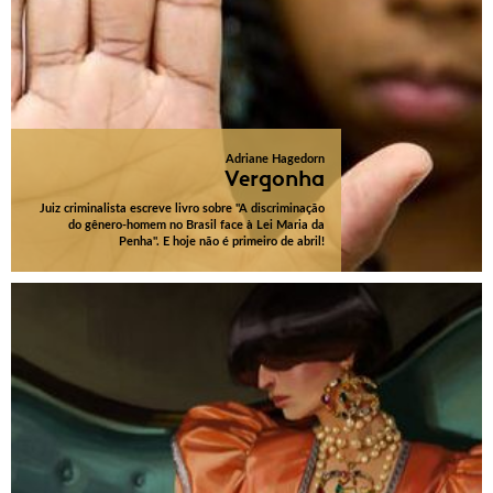
Adriane Hagedorn
Vergonha
Juiz criminalista escreve livro sobre "A discriminação
do gênero-homem no Brasil face à Lei Maria da
Penha". E hoje não é primeiro de abril!