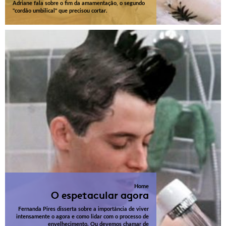
Adriane fala sobre o fim da amamentação, o segundo
"cordão umbilical" que precisou cortar.
Home
O espetacular agora
Fernanda Pires disserta sobre a importância de viver
intensamente o agora e como lidar com o processo de
envelhecimento. Ou devemos chamar de