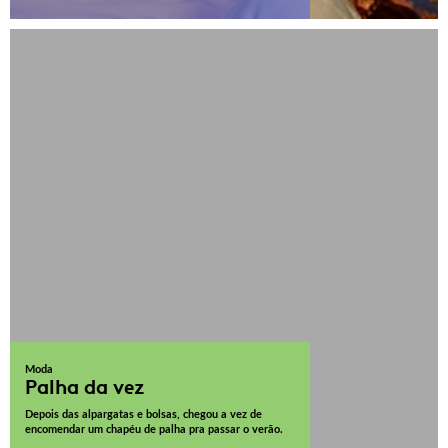
Moda
Palha da vez
Depois das alpargatas e bolsas, chegou a vez de
encomendar um chapéu de palha pra passar o verão.