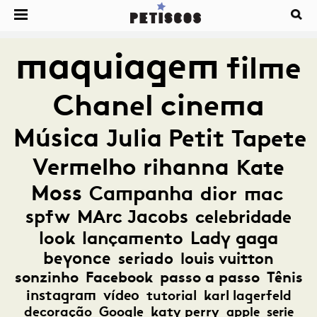
maquiagem
filme
Chanel
cinema
Música
Julia Petit
Tapete
Vermelho
rihanna
Kate
Moss
Campanha
dior
mac
spfw
MArc Jacobs
celebridade
look
lançamento
Lady gaga
beyonce
seriado
louis vuitton
sonzinho
Facebook
passo a passo
Tênis
instagram
vídeo
tutorial
karl lagerfeld
decoração
Google
katy perry
apple
serie