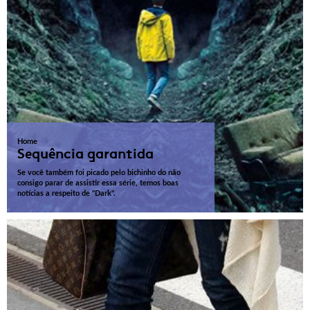
Home
Sequência garantida
Se você também foi picado pelo bichinho do não
consigo parar de assistir essa série, temos boas
notícias a respeito de "Dark".