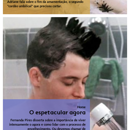
Adriane fala sobre o fim da amamentação, o segundo
"cordão umbilical" que precisou cortar.
Home
O espetacular agora
Fernanda Pires disserta sobre a importância de viver
intensamente o agora e como lidar com o processo de
envelhecimento. Ou devemos chamar de