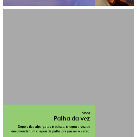
Moda
Palha da vez
Depois das alpargatas e bolsas, chegou a vez de
encomendar um chapéu de palha pra passar o verão.