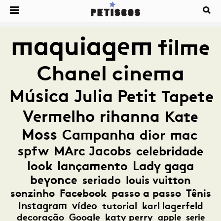
maquiagem
filme
Chanel
cinema
Música
Julia Petit
Tapete
Vermelho
rihanna
Kate
Moss
Campanha
dior
mac
spfw
MArc Jacobs
celebridade
look
lançamento
Lady gaga
beyonce
seriado
louis vuitton
sonzinho
Facebook
passo a passo
Tênis
instagram
vídeo
tutorial
karl lagerfeld
decoração
Google
katy perry
apple
serie