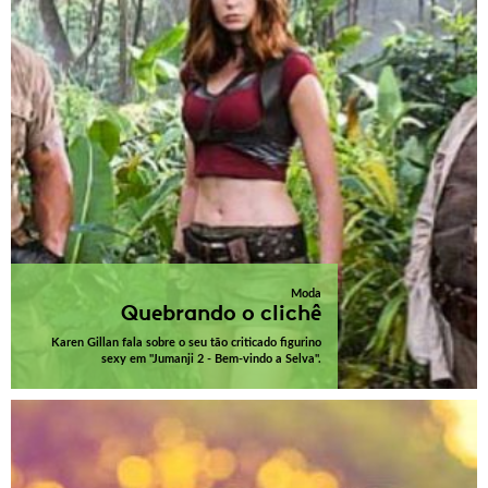
Moda
Quebrando o clichê
Karen Gillan fala sobre o seu tão criticado figurino
sexy em "Jumanji 2 - Bem-vindo a Selva".