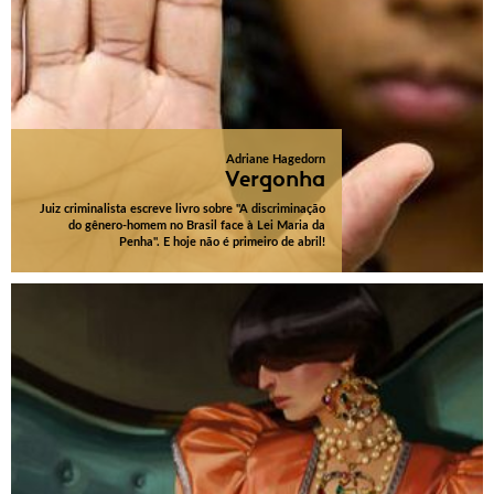
Adriane Hagedorn
Vergonha
Juiz criminalista escreve livro sobre "A discriminação
do gênero-homem no Brasil face à Lei Maria da
Penha". E hoje não é primeiro de abril!