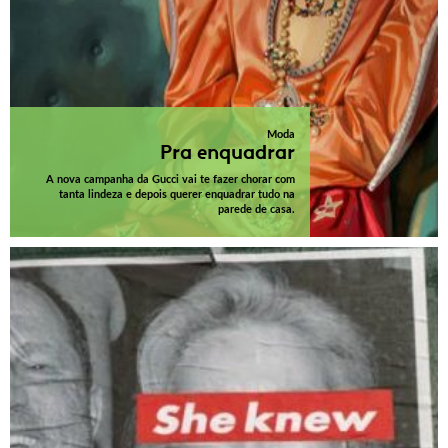
Moda
Pra enquadrar
A nova campanha da Gucci vai te fazer chorar com
tanta lindeza e depois querer enquadrar tudo na
parede de casa.