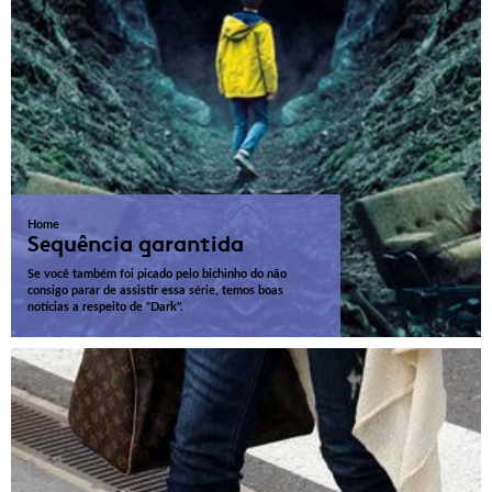
Home
Sequência garantida
Se você também foi picado pelo bichinho do não
consigo parar de assistir essa série, temos boas
notícias a respeito de "Dark".