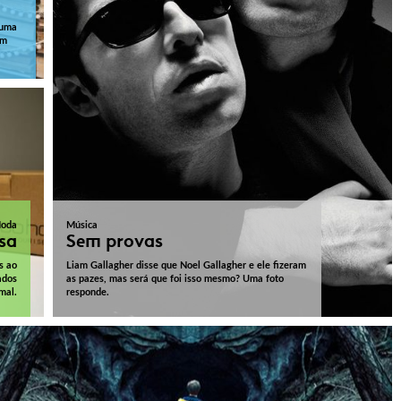
 uma
em
oda
Música
lsa
Sem provas
s ao
Liam Gallagher disse que Noel Gallagher e ele fizeram
ados
as pazes, mas será que foi isso mesmo? Uma foto
mal.
responde.