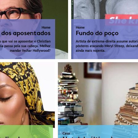
Home
Home
 dos aposentados
Fundo do poço
que vai se aposentar e Christian
Artista de extrema-direita assume autori
eia passa pela sua cabeça. Melhor
pôsteres atacando Meryl Streep, deixando
mandar fechar Hollywood?
ainda mais nojenta.
Casa