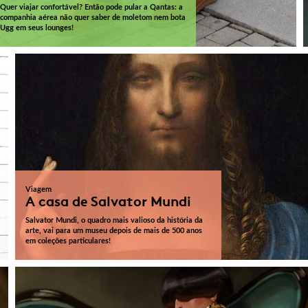
Quer viajar confortável? Então pode pular a Qantas: a
companhia aérea não quer saber de moletom nem bota
Ugg em seus lounges!
Viagem
A casa de Salvator Mundi
Salvator Mundi, o quadro mais valioso da história da
arte, vai para um museu depois de mais de 500 anos
em coleções particulares!