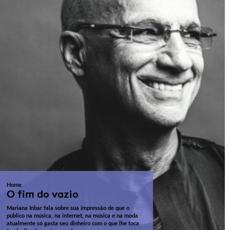
Home
O fim do vazio
Mariana Inbar fala sobre sua impressão de que o
público na música, na internet, na música e na moda
atualmente só gasta seu dinheiro com o que lhe toca