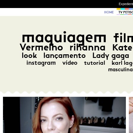
Expedien
HOME
TV PETIS
maquiagem
fil
Vermelho
rihanna
Kate
look
lançamento
Lady gaga
instagram
vídeo
tutorial
karl lag
masculina