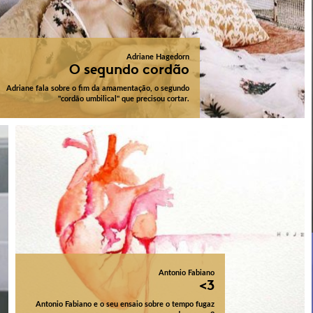
Adriane Hagedorn
O segundo cordão
Adriane fala sobre o fim da amamentação, o segundo
"cordão umbilical" que precisou cortar.
Antonio Fabiano
<3
Antonio Fabiano e o seu ensaio sobre o tempo fugaz