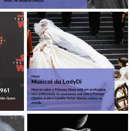
fundo, lhe desperta emoção.
Home
Musical da LadyDi
1961
Musical sobre a Princesa Diana está em produção e
será ambientado no casamento real com o Príncipe
tido: Quem
Charles, e até a Camilla Parker Bowles entrou no
enredo.