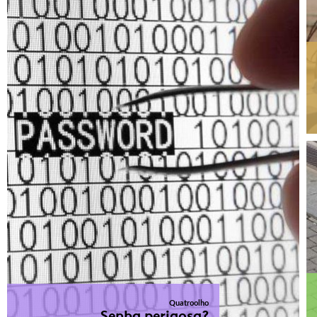
Quatroolho
Senha perigosa?