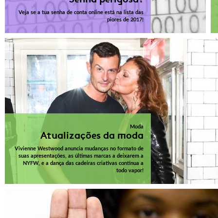
Veja se a tua senha de conta online está na lista das
piores de 2017!
Moda
Atualizações da moda
Vivienne Westwood anuncia mudanças no formato de
suas apresentações, as últimas marcas a deixarem a
NYFW, e a dança das cadeiras criativas continua a
todo vapor!