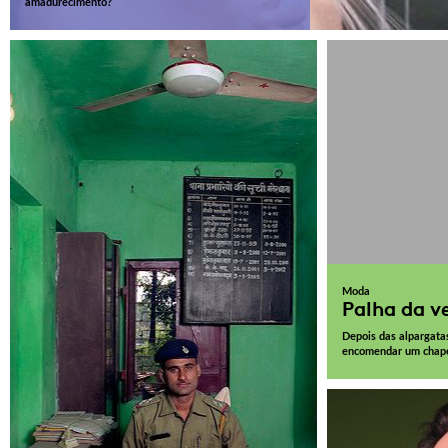
amadurecimento?
Moda
Palha da v
Depois das alpargatas
encomendar um chapéu