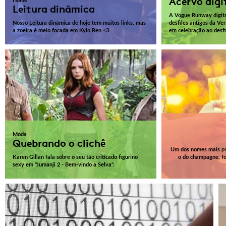
Acervo digi
Home
Leitura dinâmica
A Vogue Runway digita
Nosso Leitura dinâmica de hoje tem muitos links, mas
desfiles antigos da Ve
a zoeira é meio focada em Kylo Ren <3
em celebração ao desfi
Moda
Quebrando o clichê
Um dos nomes mais pro
Karen Gillan fala sobre o seu tão criticado figurino
o do champagne, fo
sexy em "Jumanji 2 - Bem-vindo a Selva".