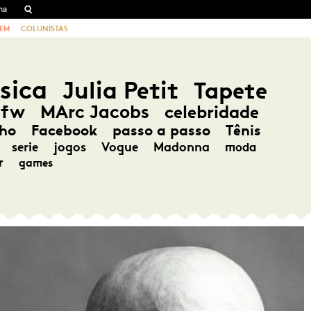
EM
COLUNISTAS
sica
Julia Petit
Tapete
pfw
MArc Jacobs
celebridade
ho
Facebook
passo a passo
Tênis
serie
jogos
Vogue
Madonna
moda
r
games