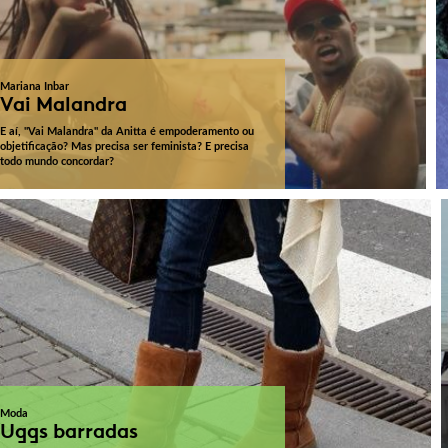
Mariana Inbar
Vai Malandra
E aí, "Vai Malandra" da Anitta é empoderamento ou
objetificação? Mas precisa ser feminista? E precisa
todo mundo concordar?
Moda
Uggs barradas