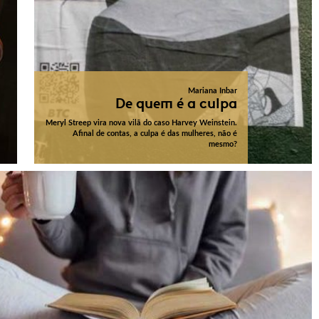
Mariana Inbar
De quem é a culpa
Meryl Streep vira nova vilã do caso Harvey Weinstein.
Afinal de contas, a culpa é das mulheres, não é
mesmo?