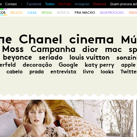
te
Contato
Facebook
Twitter
YouTube
Instagram
Pinterest
COS
BELEZA
CASA
MODA
MÚSICA
PRA MACHO
QUATROOLHO
VIAG
me
Chanel
cinema
Mú
 Moss
Campanha
dior
mac
s
beyonce
seriado
louis vuitton
sonzin
erfeld
decoração
Google
katy perry
apple
cabelo
prada
entrevista
livro
looks
Twitte