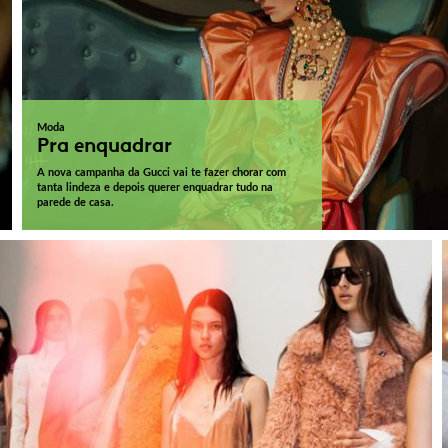
Moda
Pra enquadrar
A nova campanha da Gucci vai te fazer chorar com
tanta lindeza e depois querer enquadrar tudo na
parede de casa.