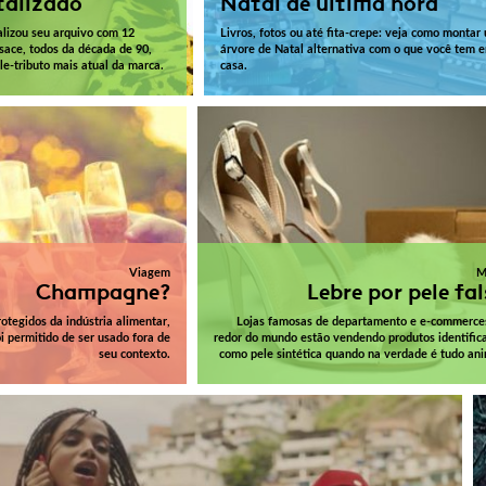
talizado
Natal de última hora
lizou seu arquivo com 12
Livros, fotos ou até fita-crepe: veja como montar
rsace, todos da década de 90,
árvore de Natal alternativa com o que você tem 
le-tributo mais atual da marca.
casa.
Viagem
M
Champagne?
Lebre por pele fa
tegidos da indústria alimentar,
Lojas famosas de departamento e e-commerce
i permitido de ser usado fora de
redor do mundo estão vendendo produtos identific
seu contexto.
como pele sintética quando na verdade é tudo ani