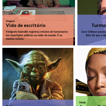
Viagem
Vida de escritório
Turma
Fotógrafo holandês registrou retratos de funcionários
Gary Oldman anuncia 
em repartições públicas ao redor do mundo. É no
Bale diz que a id
mínimo curioso.
Moda