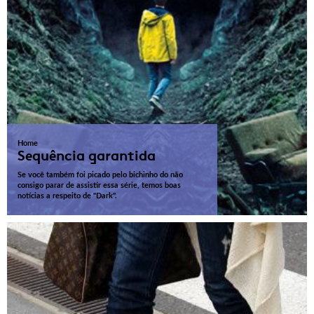
Home
Sequência garantida
Se você também foi picado pelo bichinho do não
consigo parar de assistir essa série, temos boas
notícias a respeito de "Dark".