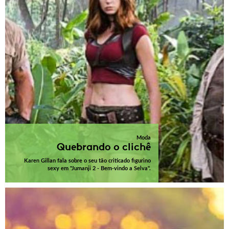
Moda
Quebrando o clichê
Karen Gillan fala sobre o seu tão criticado figurino
sexy em "Jumanji 2 - Bem-vindo a Selva".