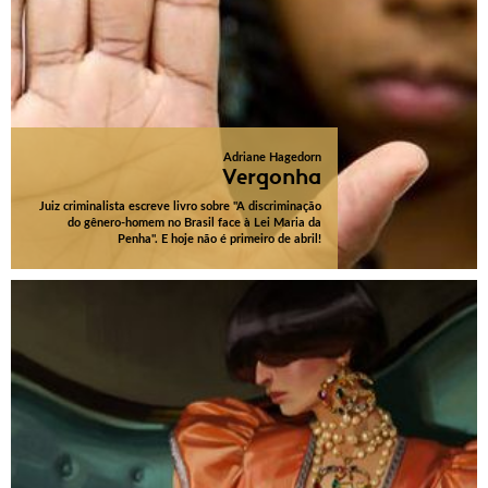
Adriane Hagedorn
Vergonha
Juiz criminalista escreve livro sobre "A discriminação
do gênero-homem no Brasil face à Lei Maria da
Penha". E hoje não é primeiro de abril!