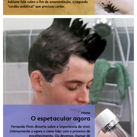
Adriane fala sobre o fim da amamentação, o segundo
"cordão umbilical" que precisou cortar.
Home
O espetacular agora
Fernanda Pires disserta sobre a importância de viver
intensamente o agora e como lidar com o processo de
envelhecimento. Ou devemos chamar de