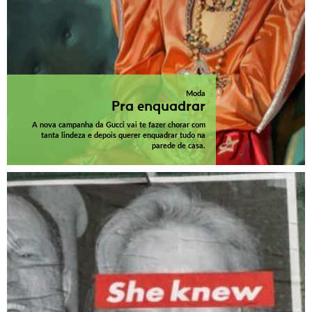
Moda
Pra enquadrar
A nova campanha da Gucci vai te fazer chorar com
tanta lindeza e depois querer enquadrar tudo na
parede de casa.