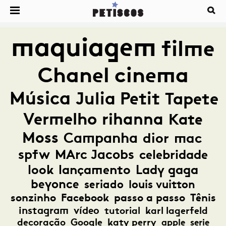
maquiagem
filme
Chanel
cinema
Música
Julia Petit
Tapete
Vermelho
rihanna
Kate
Moss
Campanha
dior
mac
spfw
MArc Jacobs
celebridade
look
lançamento
Lady gaga
beyonce
seriado
louis vuitton
sonzinho
Facebook
passo a passo
Tênis
instagram
vídeo
tutorial
karl lagerfeld
decoração
Google
katy perry
apple
serie