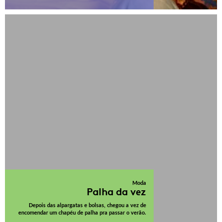
Moda
Palha da vez
Depois das alpargatas e bolsas, chegou a vez de
encomendar um chapéu de palha pra passar o verão.