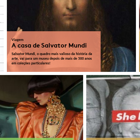
Viagem
A casa de Salvator Mundi
Salvator Mundi, o quadro mais valioso da história da
arte, vai para um museu depois de mais de 500 anos
em coleções particulares!