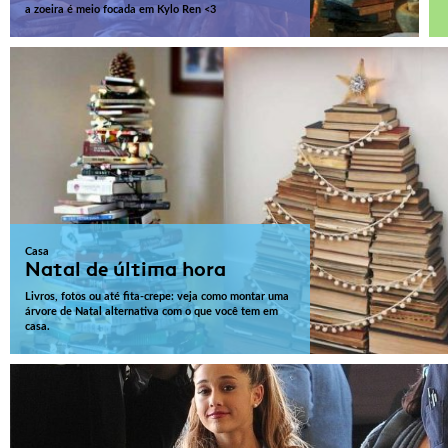
a zoeira é meio focada em Kylo Ren <3
Casa
Natal de última hora
Livros, fotos ou até fita-crepe: veja como montar uma
árvore de Natal alternativa com o que você tem em
casa.