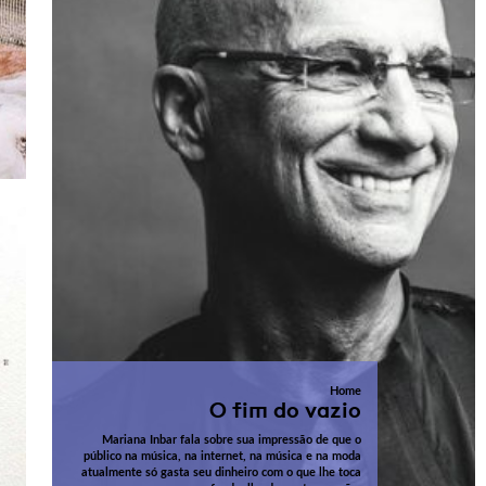
Home
O fim do vazio
Mariana Inbar fala sobre sua impressão de que o
público na música, na internet, na música e na moda
atualmente só gasta seu dinheiro com o que lhe toca