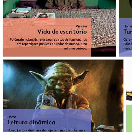
Viagem
Home
Vida de escritório
Tu
Fotógrafo holandês registrou retratos de funcionários
Gary 
em repartições públicas ao redor do mundo. É no
Bale 
mínimo curioso.
manda
Home
Leitura dinâmica
Nosso Leitura dinâmica de hoje tem muitos links, mas