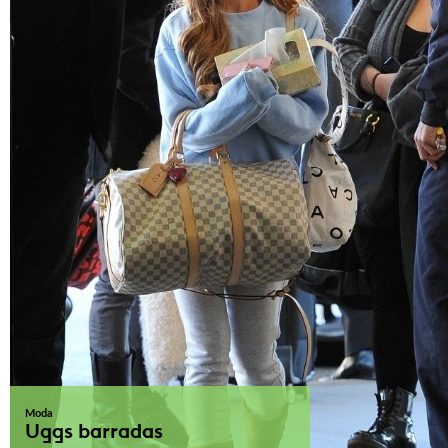
Moda
Uggs barradas