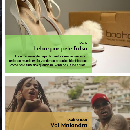
Moda
Lebre por pele falsa
Lojas famosas de departamento e e-commerces ao
redor do mundo estão vendendo produtos identificados
como pele sintética quando na verdade é tudo animal.
Mariana Inbar
Vai Malandra