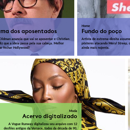
Home
rma dos aposentados
Fundo do poço
Oldman anuncia que vai se aposentar e Christian
Artista de extrema-direita assume
diz que a ideia passa pela sua cabeça. Melhor
pôsteres atacando Meryl Streep, d
r fechar Hollywood?
ainda mais nojenta.
Moda
Acervo digitalizado
A Vogue Runway digitalizou seu arquivo com 12
desfiles antigos da Versace, todos da década de 90,