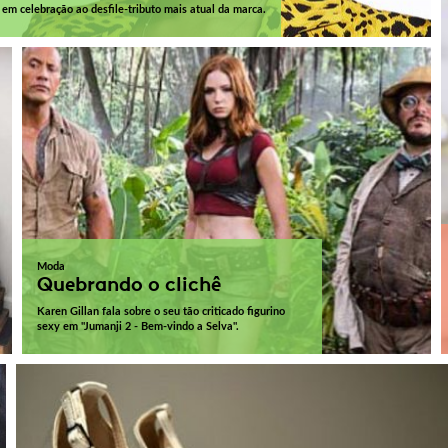
em celebração ao desfile-tributo mais atual da marca.
Moda
Quebrando o clichê
Karen Gillan fala sobre o seu tão criticado figurino
sexy em "Jumanji 2 - Bem-vindo a Selva".