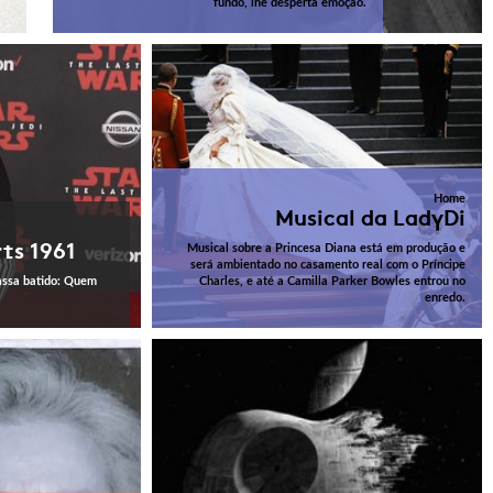
fundo, lhe desperta emoção.
Home
Musical da LadyDi
ts 1961
Musical sobre a Princesa Diana está em produção e
será ambientado no casamento real com o Príncipe
assa batido: Quem
Charles, e até a Camilla Parker Bowles entrou no
enredo.