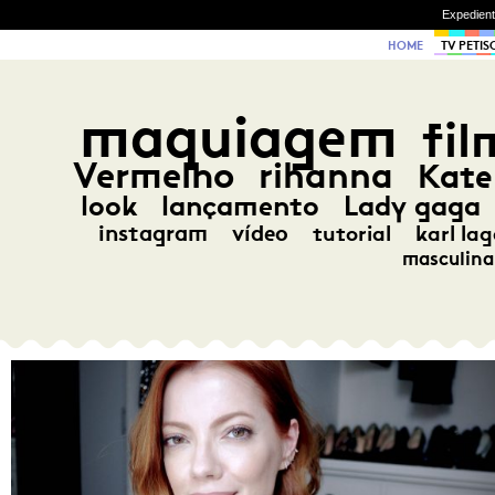
Expedien
HOME
TV PETIS
maquiagem
fil
Vermelho
rihanna
Kate
look
lançamento
Lady gaga
instagram
vídeo
tutorial
karl lag
masculina