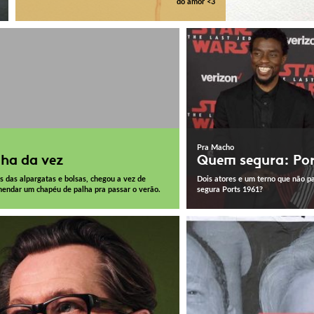
do amor <3
Pra Macho
lha da vez
Quem segura: Por
s das alpargatas e bolsas, chegou a vez de
Dois atores e um terno que não p
endar um chapéu de palha pra passar o verão.
segura Ports 1961?