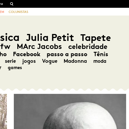
EM
COLUNISTAS
sica
Julia Petit
Tapete
pfw
MArc Jacobs
celebridade
ho
Facebook
passo a passo
Tênis
serie
jogos
Vogue
Madonna
moda
r
games