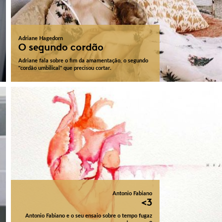
Adriane Hagedorn
O segundo cordão
Adriane fala sobre o fim da amamentação, o segundo
"cordão umbilical" que precisou cortar.
Antonio Fabiano
<3
Antonio Fabiano e o seu ensaio sobre o tempo fugaz