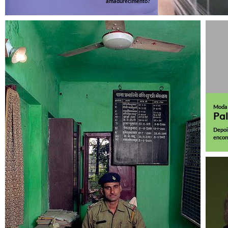
amadurecimento?
Moda
Pa
Depoi
encom