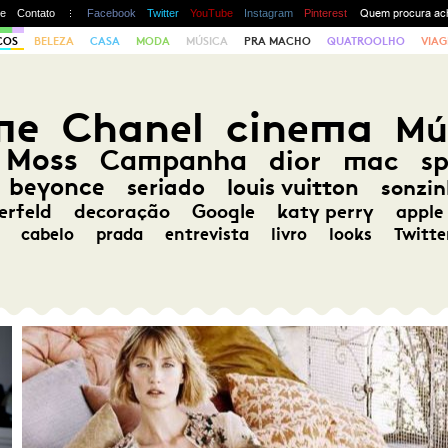
te
Contato
Facebook
Twitter
YouTube
Instagram
Pinterest
COS
BELEZA
CASA
MODA
MÚSICA
PRA MACHO
QUATROOLHO
VIAG
me
Chanel
cinema
Mú
 Moss
Campanha
dior
mac
s
beyonce
seriado
louis vuitton
sonzin
erfeld
decoração
Google
katy perry
apple
cabelo
prada
entrevista
livro
looks
Twitte