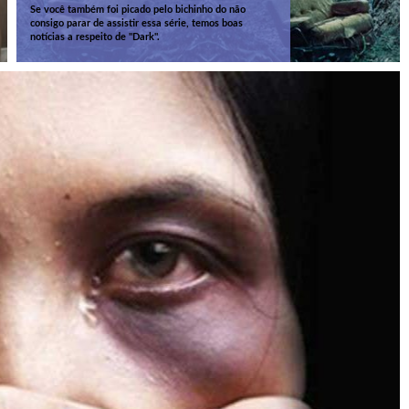
Se você também foi picado pelo bichinho do não
consigo parar de assistir essa série, temos boas
notícias a respeito de "Dark".