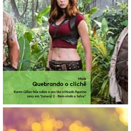
Moda
Quebrando o clichê
Karen Gillan fala sobre o seu tão criticado figurino
sexy em "Jumanji 2 - Bem-vindo a Selva".