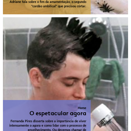
Adriane fala sobre o fim da amamentação, o segundo
"cordão umbilical" que precisou cortar.
Home
O espetacular agora
Fernanda Pires disserta sobre a importância de viver
intensamente o agora e como lidar com o processo de
envelhecimento. Ou devemos chamar de