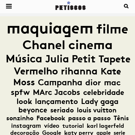
maquiagem
filme
Chanel
cinema
Música
Julia Petit
Tapete
Vermelho
rihanna
Kate
Moss
Campanha
dior
mac
spfw
MArc Jacobs
celebridade
look
lançamento
Lady gaga
beyonce
seriado
louis vuitton
sonzinho
Facebook
passo a passo
Tênis
instagram
vídeo
tutorial
karl lagerfeld
decoração
Google
katy perry
apple
serie