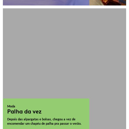
Moda
Palha da vez
Depois das alpargatas e bolsas, chegou a vez de
encomendar um chapéu de palha pra passar o verão.