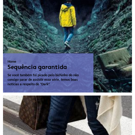
Home
Sequência garantida
Se você também foi picado pelo bichinho do não
consigo parar de assistir essa série, temos boas
notícias a respeito de "Dark".