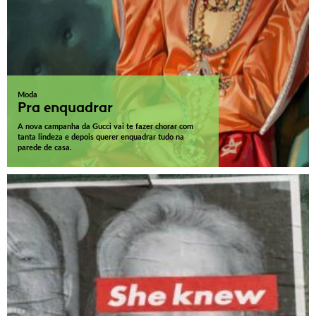
Moda
Pra enquadrar
A nova campanha da Gucci vai te fazer chorar com
tanta lindeza e depois querer enquadrar tudo na
parede de casa.