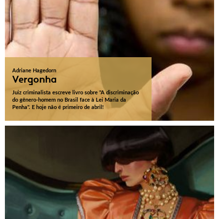
Adriane Hagedorn
Vergonha
Juiz criminalista escreve livro sobre "A discriminação
do gênero-homem no Brasil face à Lei Maria da
Penha". E hoje não é primeiro de abril!