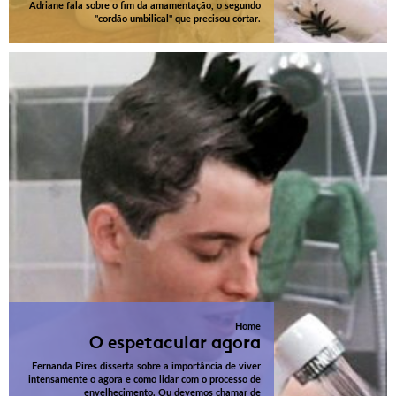
Adriane fala sobre o fim da amamentação, o segundo
"cordão umbilical" que precisou cortar.
Home
O espetacular agora
Fernanda Pires disserta sobre a importância de viver
intensamente o agora e como lidar com o processo de
envelhecimento. Ou devemos chamar de