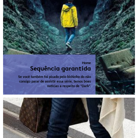
Home
Sequência garantida
Se você também foi picado pelo bichinho do não
consigo parar de assistir essa série, temos boas
notícias a respeito de "Dark".