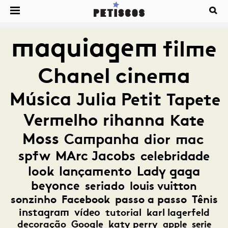
maquiagem
filme
Chanel
cinema
Música
Julia Petit
Tapete
Vermelho
rihanna
Kate
Moss
Campanha
dior
mac
spfw
MArc Jacobs
celebridade
look
lançamento
Lady gaga
beyonce
seriado
louis vuitton
sonzinho
Facebook
passo a passo
Tênis
instagram
vídeo
tutorial
karl lagerfeld
decoração
Google
katy perry
apple
serie