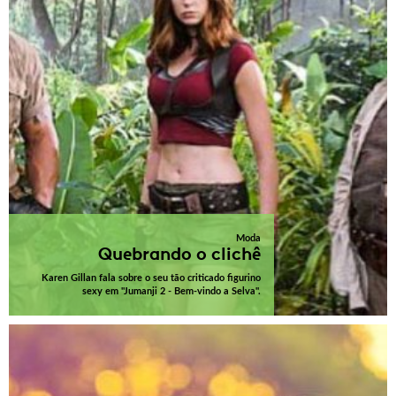
Moda
Quebrando o clichê
Karen Gillan fala sobre o seu tão criticado figurino
sexy em "Jumanji 2 - Bem-vindo a Selva".