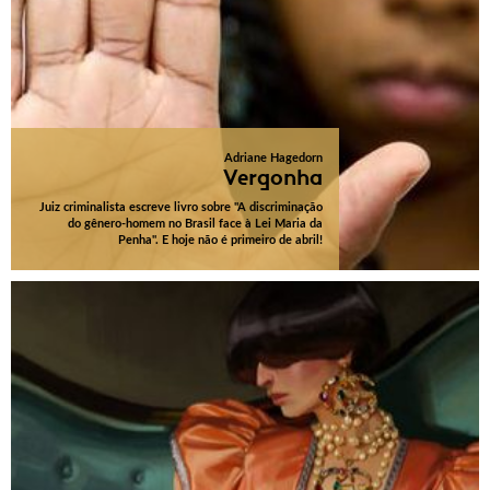
Adriane Hagedorn
Vergonha
Juiz criminalista escreve livro sobre "A discriminação
do gênero-homem no Brasil face à Lei Maria da
Penha". E hoje não é primeiro de abril!