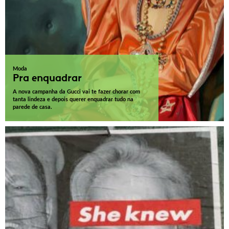
Moda
Pra enquadrar
A nova campanha da Gucci vai te fazer chorar com
tanta lindeza e depois querer enquadrar tudo na
parede de casa.