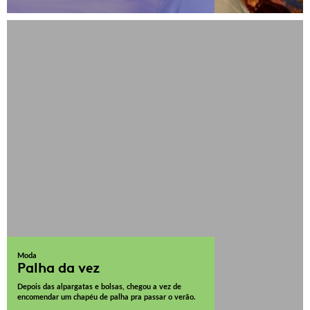
Moda
Palha da vez
Depois das alpargatas e bolsas, chegou a vez de
encomendar um chapéu de palha pra passar o verão.