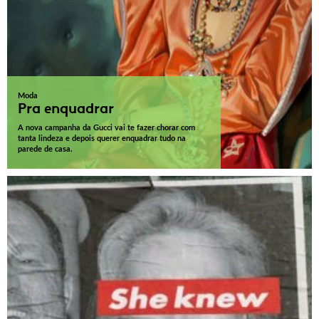
Moda
Pra enquadrar
A nova campanha da Gucci vai te fazer chorar com
tanta lindeza e depois querer enquadrar tudo na
parede de casa.