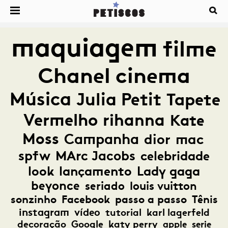
maquiagem
filme
Chanel
cinema
Música
Julia Petit
Tapete
Vermelho
rihanna
Kate
Moss
Campanha
dior
mac
spfw
MArc Jacobs
celebridade
look
lançamento
Lady gaga
beyonce
seriado
louis vuitton
sonzinho
Facebook
passo a passo
Tênis
instagram
vídeo
tutorial
karl lagerfeld
decoração
Google
katy perry
apple
serie