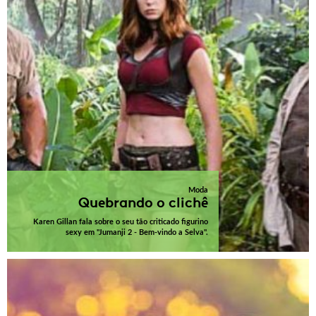
Moda
Quebrando o clichê
Karen Gillan fala sobre o seu tão criticado figurino
sexy em "Jumanji 2 - Bem-vindo a Selva".