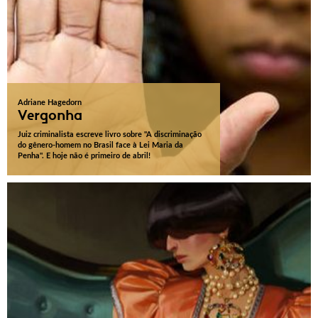
Adriane Hagedorn
Vergonha
Juiz criminalista escreve livro sobre "A discriminação
do gênero-homem no Brasil face à Lei Maria da
Penha". E hoje não é primeiro de abril!