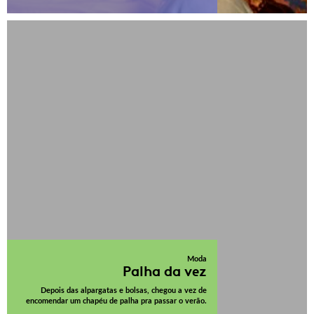
Moda
Palha da vez
Depois das alpargatas e bolsas, chegou a vez de
encomendar um chapéu de palha pra passar o verão.