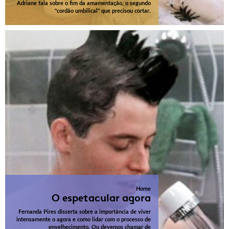
Adriane fala sobre o fim da amamentação, o segundo
"cordão umbilical" que precisou cortar.
Home
O espetacular agora
Fernanda Pires disserta sobre a importância de viver
intensamente o agora e como lidar com o processo de
envelhecimento. Ou devemos chamar de