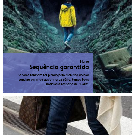
Home
Sequência garantida
Se você também foi picado pelo bichinho do não
consigo parar de assistir essa série, temos boas
notícias a respeito de "Dark".