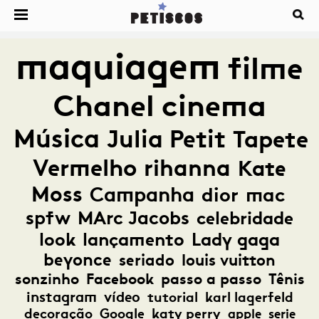
maquiagem
filme
Chanel
cinema
Música
Julia Petit
Tapete
Vermelho
rihanna
Kate
Moss
Campanha
dior
mac
spfw
MArc Jacobs
celebridade
look
lançamento
Lady gaga
beyonce
seriado
louis vuitton
sonzinho
Facebook
passo a passo
Tênis
instagram
vídeo
tutorial
karl lagerfeld
decoração
Google
katy perry
apple
serie