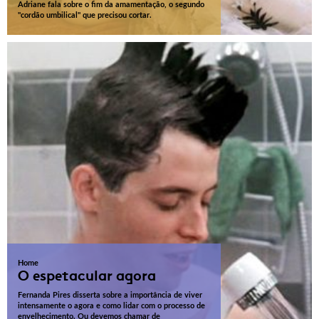
Adriane fala sobre o fim da amamentação, o segundo
"cordão umbilical" que precisou cortar.
Home
O espetacular agora
Fernanda Pires disserta sobre a importância de viver
intensamente o agora e como lidar com o processo de
envelhecimento. Ou devemos chamar de