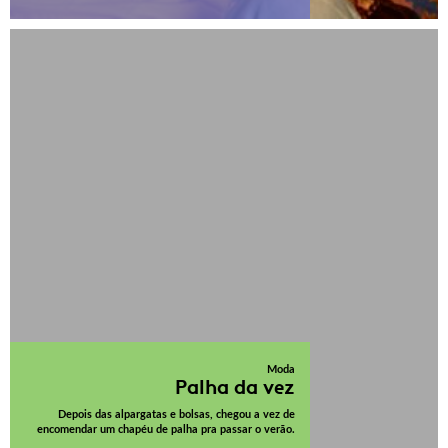
Moda
Palha da vez
Depois das alpargatas e bolsas, chegou a vez de
encomendar um chapéu de palha pra passar o verão.