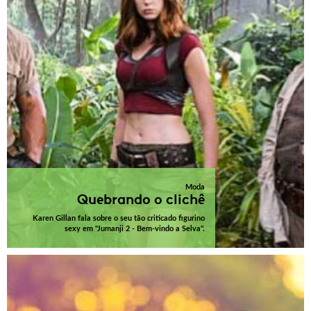
Moda
Quebrando o clichê
Karen Gillan fala sobre o seu tão criticado figurino
sexy em "Jumanji 2 - Bem-vindo a Selva".