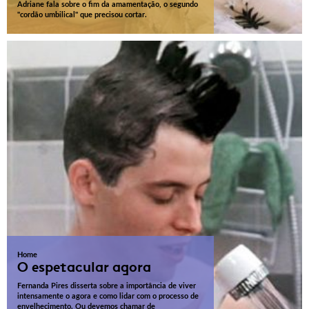
Adriane fala sobre o fim da amamentação, o segundo
"cordão umbilical" que precisou cortar.
Home
O espetacular agora
Fernanda Pires disserta sobre a importância de viver
intensamente o agora e como lidar com o processo de
envelhecimento. Ou devemos chamar de