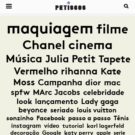
maquiagem
filme
Chanel
cinema
Música
Julia Petit
Tapete
Vermelho
rihanna
Kate
Moss
Campanha
dior
mac
spfw
MArc Jacobs
celebridade
look
lançamento
Lady gaga
beyonce
seriado
louis vuitton
sonzinho
Facebook
passo a passo
Tênis
instagram
vídeo
tutorial
karl lagerfeld
decoração
Google
katy perry
apple
serie