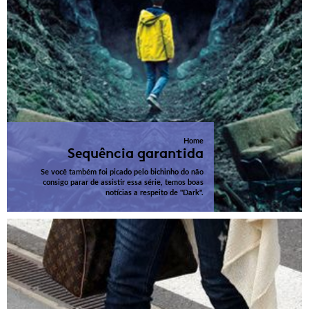
Home
Sequência garantida
Se você também foi picado pelo bichinho do não
consigo parar de assistir essa série, temos boas
notícias a respeito de "Dark".