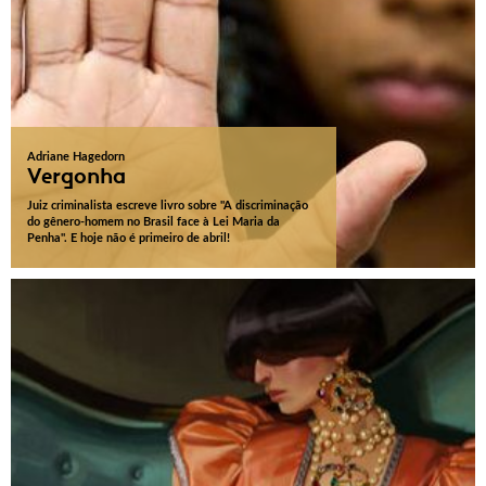
Adriane Hagedorn
Vergonha
Juiz criminalista escreve livro sobre "A discriminação
do gênero-homem no Brasil face à Lei Maria da
Penha". E hoje não é primeiro de abril!