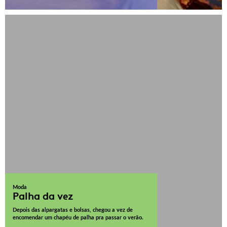
Moda
Palha da vez
Depois das alpargatas e bolsas, chegou a vez de
encomendar um chapéu de palha pra passar o verão.