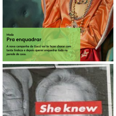
Moda
Pra enquadrar
A nova campanha da Gucci vai te fazer chorar com
tanta lindeza e depois querer enquadrar tudo na
parede de casa.