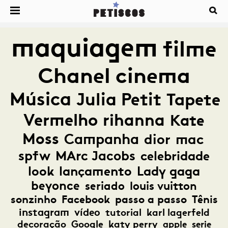
maquiagem
filme
Chanel
cinema
Música
Julia Petit
Tapete
Vermelho
rihanna
Kate
Moss
Campanha
dior
mac
spfw
MArc Jacobs
celebridade
look
lançamento
Lady gaga
beyonce
seriado
louis vuitton
sonzinho
Facebook
passo a passo
Tênis
instagram
vídeo
tutorial
karl lagerfeld
decoração
Google
katy perry
apple
serie