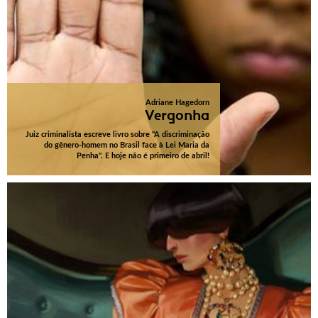
Adriane Hagedorn
Vergonha
Juiz criminalista escreve livro sobre "A discriminação
do gênero-homem no Brasil face à Lei Maria da
Penha". E hoje não é primeiro de abril!