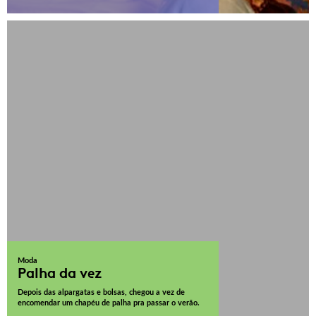
Moda
Palha da vez
Depois das alpargatas e bolsas, chegou a vez de
encomendar um chapéu de palha pra passar o verão.