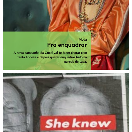
Moda
Pra enquadrar
A nova campanha da Gucci vai te fazer chorar com
tanta lindeza e depois querer enquadrar tudo na
parede de casa.