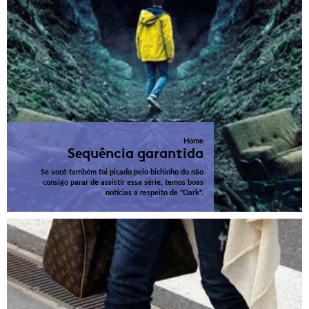
Home
Sequência garantida
Se você também foi picado pelo bichinho do não
consigo parar de assistir essa série, temos boas
notícias a respeito de "Dark".