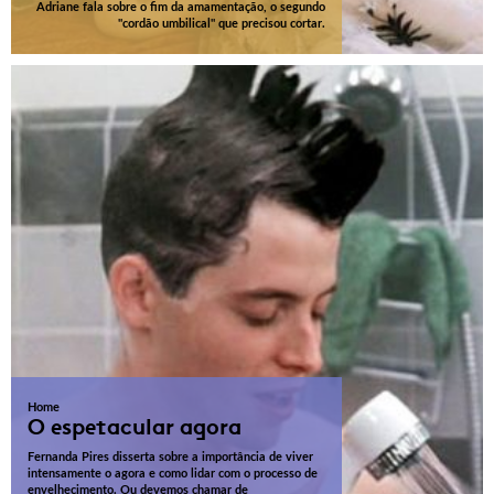
Adriane fala sobre o fim da amamentação, o segundo
"cordão umbilical" que precisou cortar.
Home
O espetacular agora
Fernanda Pires disserta sobre a importância de viver
intensamente o agora e como lidar com o processo de
envelhecimento. Ou devemos chamar de