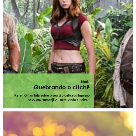
Moda
Quebrando o clichê
Karen Gillan fala sobre o seu tão criticado figurino
sexy em "Jumanji 2 - Bem-vindo a Selva".