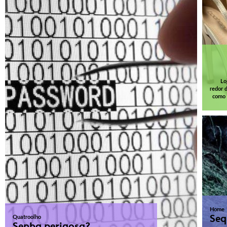
Lo
redor 
como 
Home
Seq
Quatroolho
Senha perigosa?