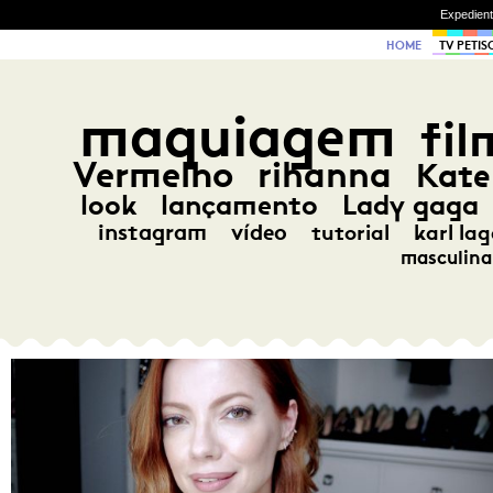
Expedien
HOME
TV PETIS
maquiagem
fil
Vermelho
rihanna
Kate
look
lançamento
Lady gaga
instagram
vídeo
tutorial
karl lag
masculina