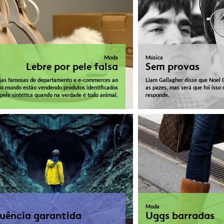
Moda
Música
Lebre por pele falsa
Sem provas
jas famosas de departamento e e-commerces ao
Liam Gallagher disse que Noel G
do mundo estão vendendo produtos identificados
as pazes, mas será que foi iss
pele sintética quando na verdade é tudo animal.
responde.
Moda
uência garantida
Uggs barradas