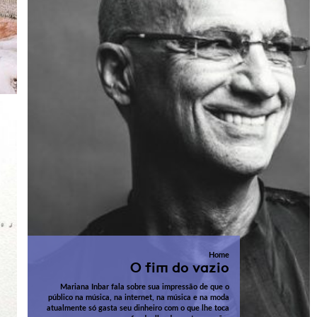
Home
O fim do vazio
Mariana Inbar fala sobre sua impressão de que o
público na música, na internet, na música e na moda
atualmente só gasta seu dinheiro com o que lhe toca