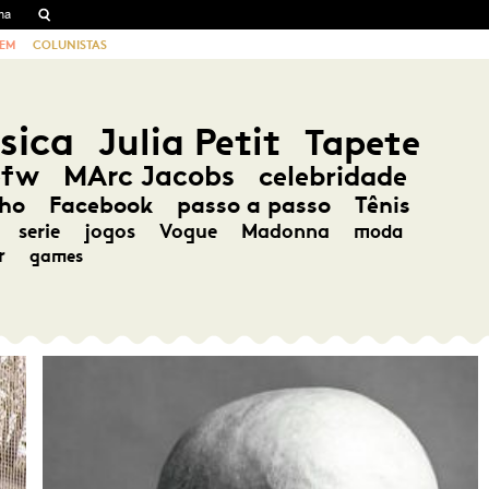
EM
COLUNISTAS
sica
Julia Petit
Tapete
pfw
MArc Jacobs
celebridade
ho
Facebook
passo a passo
Tênis
serie
jogos
Vogue
Madonna
moda
r
games