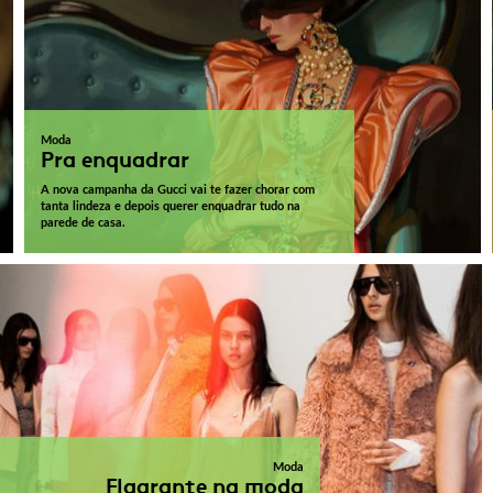
Moda
Pra enquadrar
A nova campanha da Gucci vai te fazer chorar com
tanta lindeza e depois querer enquadrar tudo na
parede de casa.
Moda
Flagrante na moda