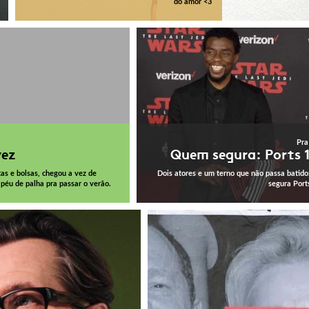
do amor <3
Pra
vez
Quem segura: Ports 
as e bolsas, chegou a vez de
Dois atores e um terno que não passa batid
éu de palha pra passar o verão.
segura Port