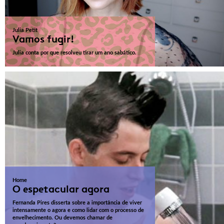
Julia Petit
Vamos fugir!
Julia conta por que resolveu tirar um ano sabático.
Home
O espetacular agora
Fernanda Pires disserta sobre a importância de viver
intensamente o agora e como lidar com o processo de
envelhecimento. Ou devemos chamar de