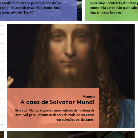
ê também foi picado pelo bichinho do não
Quer viajar confortável? Então 
 parar de assistir essa série, temos boas
companhia aérea não quer sabe
s a respeito de "Dark".
Ugg em seus lounges!
Viagem
A casa de Salvator Mundi
Salvator Mundi, o quadro mais valioso da história da
arte, vai para um museu depois de mais de 500 anos
em coleções particulares!