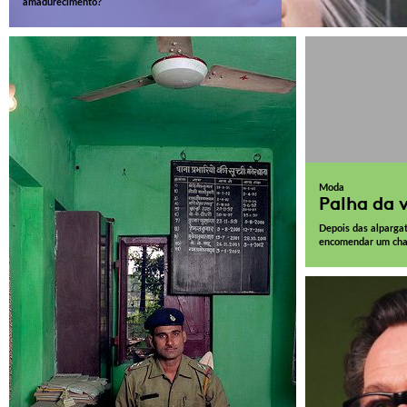
amadurecimento?
Moda
Palha da 
Depois das alpargat
encomendar um chap