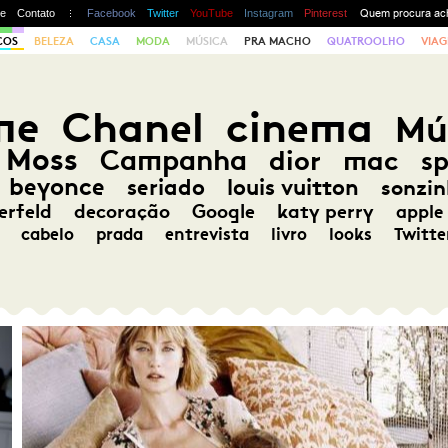
te
Contato
Facebook
Twitter
YouTube
Instagram
Pinterest
COS
BELEZA
CASA
MODA
MÚSICA
PRA MACHO
QUATROOLHO
VIAG
me
Chanel
cinema
Mú
 Moss
Campanha
dior
mac
s
beyonce
seriado
louis vuitton
sonzin
erfeld
decoração
Google
katy perry
apple
cabelo
prada
entrevista
livro
looks
Twitte