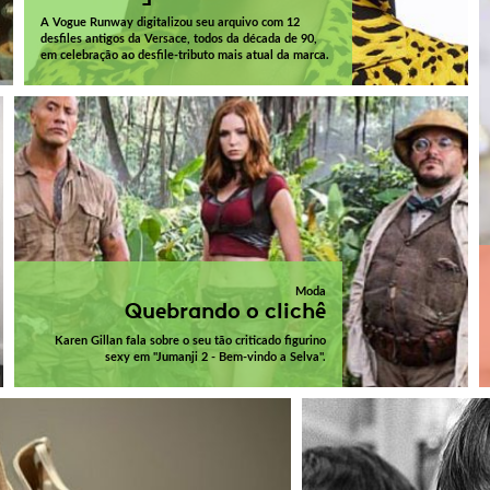
A Vogue Runway digitalizou seu arquivo com 12
desfiles antigos da Versace, todos da década de 90,
em celebração ao desfile-tributo mais atual da marca.
Moda
Quebrando o clichê
Karen Gillan fala sobre o seu tão criticado figurino
sexy em "Jumanji 2 - Bem-vindo a Selva".