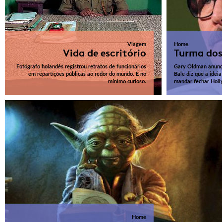
Viagem
Home
Vida de escritório
Turma dos
Fotógrafo holandês registrou retratos de funcionários
Gary Oldman anunci
em repartições públicas ao redor do mundo. É no
Bale diz que a idei
mínimo curioso.
mandar fechar Hol
Home