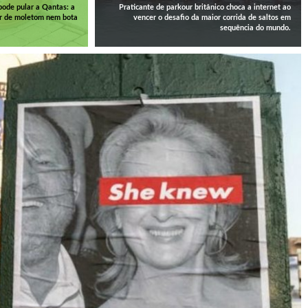
pode pular a Qantas: a
Praticante de parkour britânico choca a internet ao
r de moletom nem bota
vencer o desafio da maior corrida de saltos em
sequência do mundo.