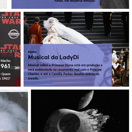
fundo, lhe desperta emoção.
Home
Musical da LadyDi
 Macho
1961
Musical sobre a Princesa Diana está em produção e
será ambientado no casamento real com o Príncipe
o: Quem
Charles, e até a Camilla Parker Bowles entrou no
s 1961?
enredo.