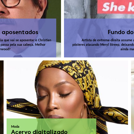
 aposentados
Fundo do
a que vai se aposentar e Christian
Artista de extrema-direita assume 
a passa pela sua cabeça. Melhor
pôsteres atacando Meryl Streep, deixando
lywood?
ainda ma
Moda
Acervo digitalizado