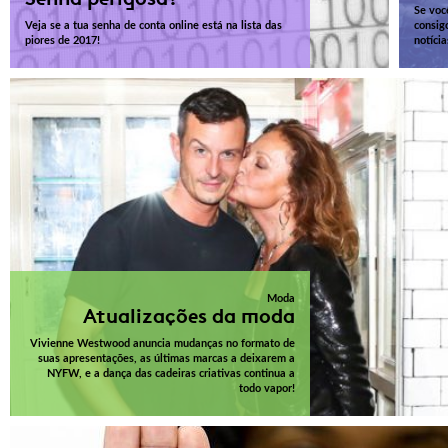
Se voc
Veja se a tua senha de conta online está na lista das
consigo
piores de 2017!
notícia
Moda
Atualizações da moda
Vivienne Westwood anuncia mudanças no formato de
suas apresentações, as últimas marcas a deixarem a
NYFW, e a dança das cadeiras criativas continua a
todo vapor!