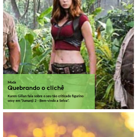
Moda
Quebrando o clichê
Karen Gillan fala sobre o seu tão criticado figurino
sexy em "Jumanji 2 - Bem-vindo a Selva".