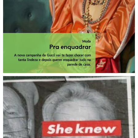
Moda
Pra enquadrar
A nova campanha da Gucci vai te fazer chorar com
tanta lindeza e depois querer enquadrar tudo na
parede de casa.