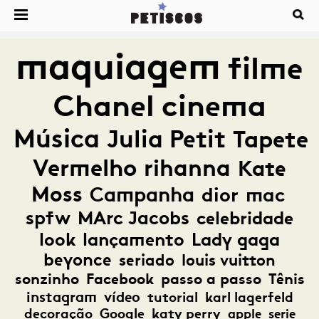
maquiagem
filme
Chanel
cinema
Música
Julia Petit
Tapete
Vermelho
rihanna
Kate
Moss
Campanha
dior
mac
spfw
MArc Jacobs
celebridade
look
lançamento
Lady gaga
beyonce
seriado
louis vuitton
sonzinho
Facebook
passo a passo
Tênis
instagram
vídeo
tutorial
karl lagerfeld
decoração
Google
katy perry
apple
serie