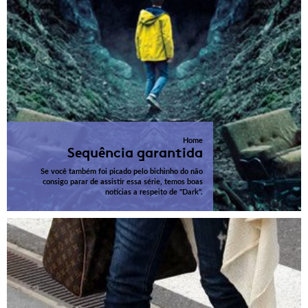
Home
Sequência garantida
Se você também foi picado pelo bichinho do não
consigo parar de assistir essa série, temos boas
notícias a respeito de "Dark".