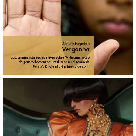
Adriane Hagedorn
Vergonha
Juiz criminalista escreve livro sobre "A discriminação
do gênero-homem no Brasil face à Lei Maria da
Penha". E hoje não é primeiro de abril!