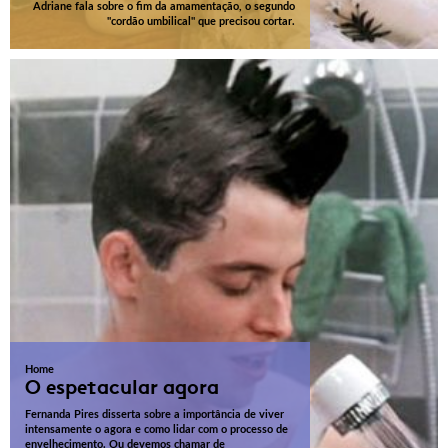
Adriane fala sobre o fim da amamentação, o segundo
"cordão umbilical" que precisou cortar.
Home
O espetacular agora
Fernanda Pires disserta sobre a importância de viver
intensamente o agora e como lidar com o processo de
envelhecimento. Ou devemos chamar de