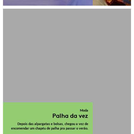
Moda
Palha da vez
Depois das alpargatas e bolsas, chegou a vez de
encomendar um chapéu de palha pra passar o verão.