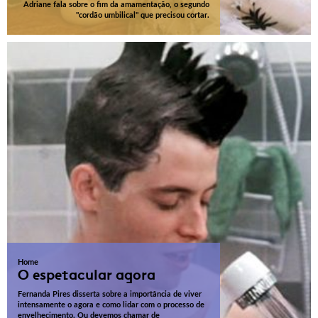
Adriane fala sobre o fim da amamentação, o segundo
"cordão umbilical" que precisou cortar.
Home
O espetacular agora
Fernanda Pires disserta sobre a importância de viver
intensamente o agora e como lidar com o processo de
envelhecimento. Ou devemos chamar de