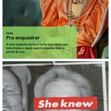
Moda
Pra enquadrar
A nova campanha da Gucci vai te fazer chorar com
tanta lindeza e depois querer enquadrar tudo na
parede de casa.