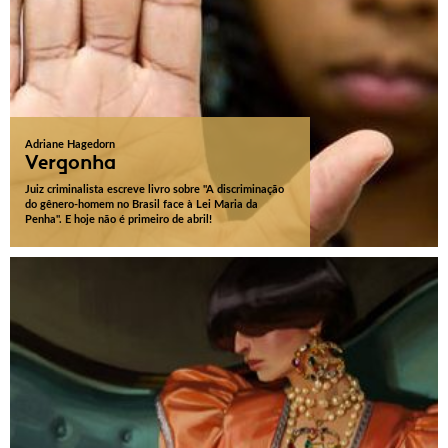
Adriane Hagedorn
Vergonha
Juiz criminalista escreve livro sobre "A discriminação
do gênero-homem no Brasil face à Lei Maria da
Penha". E hoje não é primeiro de abril!