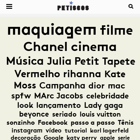
maquiagem
filme
Chanel
cinema
Música
Julia Petit
Tapete
Vermelho
rihanna
Kate
Moss
Campanha
dior
mac
spfw
MArc Jacobs
celebridade
look
lançamento
Lady gaga
beyonce
seriado
louis vuitton
sonzinho
Facebook
passo a passo
Tênis
instagram
vídeo
tutorial
karl lagerfeld
decoração
Google
katy perry
apple
serie