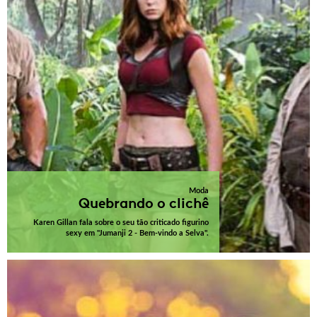
Moda
Quebrando o clichê
Karen Gillan fala sobre o seu tão criticado figurino
sexy em "Jumanji 2 - Bem-vindo a Selva".