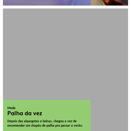
Moda
Palha da vez
Depois das alpargatas e bolsas, chegou a vez de
encomendar um chapéu de palha pra passar o verão.