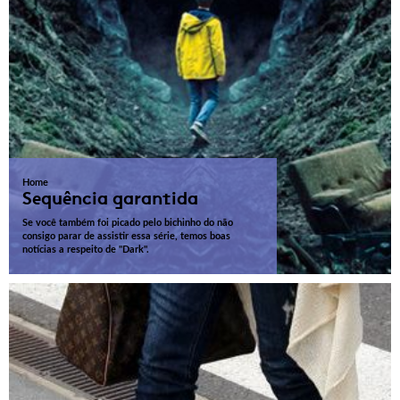
Home
Sequência garantida
Se você também foi picado pelo bichinho do não
consigo parar de assistir essa série, temos boas
notícias a respeito de "Dark".