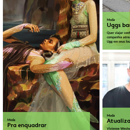
Moda
Uggs ba
Quer viajar con
companhia aére
Ugg em seus lo
Moda
Atualiz
Moda
Pra enquadrar
Vivienne Westw