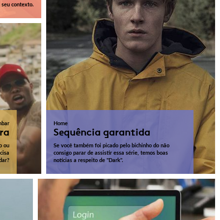
seu contexto.
nbar
Home
ra
Sequência garantida
o ou
Se você também foi picado pelo bichinho do não
cisa
consigo parar de assistir essa série, temos boas
dar?
notícias a respeito de "Dark".