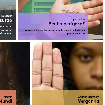
Pra Macho
surdo
Quatroolho
Senha perigosa?
internet ao
e saltos em
Veja se a tua senha de conta online está na lista das
 do mundo.
piores de 2017!
Viagem
Adriane Hagedorn
 Mundi
Vergonha