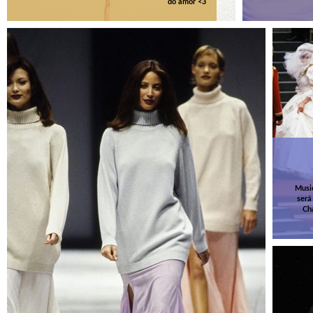
do amor <3
Music
será
Ch