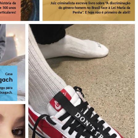
história da
Juiz criminalista escreve livro sobre "A discriminação
de 500 anos
do gênero-homem no Brasil face à Lei Maria da
rticulares!
Penha". E hoje não é primeiro de abril!
Casa
gach
ego para
Còsagach.