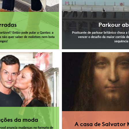
rradas
Parkour ab
fortável? Então pode pular a Qantas: a
Praticante de parkour britânico choca a 
a não quer saber de moletom nem bota
vencer o desafio da maior corrida d
unges!
sequência
ações da moda
A casa de Salvator
ood anuncia mudanças no formato de