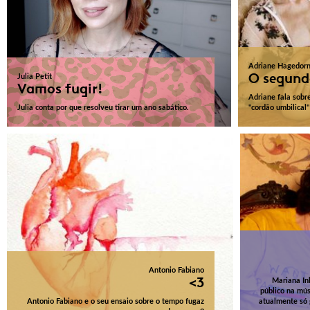
Adriane Hagedor
O segund
Julia Petit
Vamos fugir!
Adriane fala sob
Julia conta por que resolveu tirar um ano sabático.
"cordão umbilical"
Antonio Fabiano
<3
Mariana In
público na mús
Antonio Fabiano e o seu ensaio sobre o tempo fugaz
atualmente só 