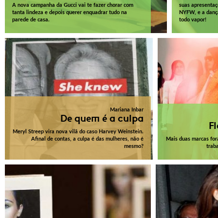
A nova campanha da Gucci vai te fazer chorar com
suas apresentaç
tanta lindeza e depois querer enquadrar tudo na
NYFW, e a dança
parede de casa.
todo vapor!
Mariana Inbar
De quem é a culpa
F
Meryl Streep vira nova vilã do caso Harvey Weinstein.
Afinal de contas, a culpa é das mulheres, não é
Mais duas marcas fora
mesmo?
trab