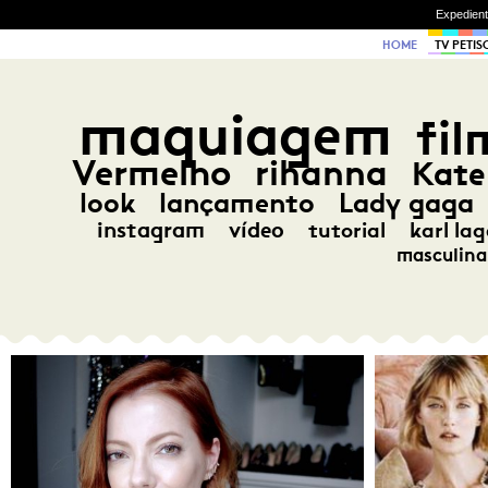
Expedien
HOME
TV PETIS
maquiagem
fil
Vermelho
rihanna
Kate
look
lançamento
Lady gaga
instagram
vídeo
tutorial
karl lag
masculina