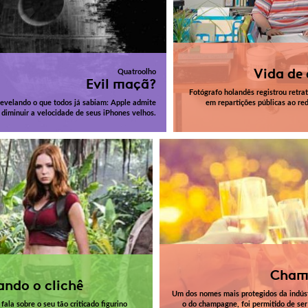
Vida de 
Quatroolho
Evil maçã?
Fotógrafo holandês registrou retra
evelando o que todos já sabiam: Apple admite
em repartições públicas ao re
diminuir a velocidade de seus iPhones velhos.
Cham
ndo o clichê
Um dos nomes mais protegidos da indúst
fala sobre o seu tão criticado figurino
o do champagne, foi permitido de ser