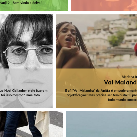
anji 2 - Bem-vindo a Selva".
Mariana I
Vai Maland
ue Noel Gallagher e ele fizeram
E aí, "Vai Malandra" da Anitta é empoderament
e foi isso mesmo? Uma foto
objetificação? Mas precisa ser feminista? E pre
todo mundo concor