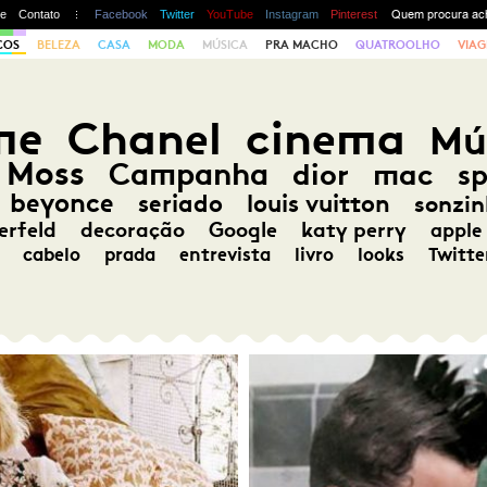
te
Contato
Facebook
Twitter
YouTube
Instagram
Pinterest
COS
BELEZA
CASA
MODA
MÚSICA
PRA MACHO
QUATROOLHO
VIAG
me
Chanel
cinema
Mú
 Moss
Campanha
dior
mac
s
beyonce
seriado
louis vuitton
sonzin
erfeld
decoração
Google
katy perry
apple
cabelo
prada
entrevista
livro
looks
Twitte