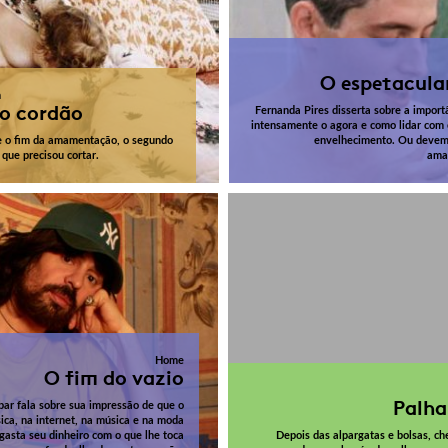
O espetacula
n
o cordão
Fernanda Pires disserta sobre a import
intensamente o agora e como lidar com 
re o fim da amamentação, o segundo
envelhecimento. Ou devem
 que precisou cortar.
ama
Home
O fim do vazio
Palha
bar fala sobre sua impressão de que o
ica, na internet, na música e na moda
gasta seu dinheiro com o que lhe toca
Depois das alpargatas e bolsas, ch