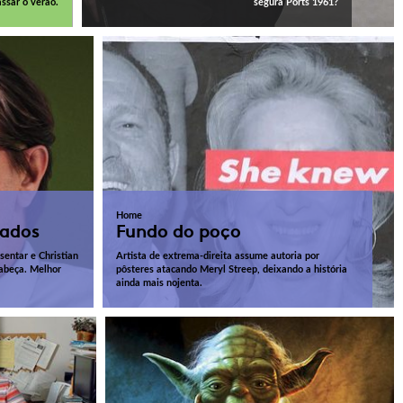
ssar o verão.
segura Ports 1961?
Home
tados
Fundo do poço
entar e Christian
Artista de extrema-direita assume autoria por
cabeça. Melhor
pôsteres atacando Meryl Streep, deixando a história
ainda mais nojenta.