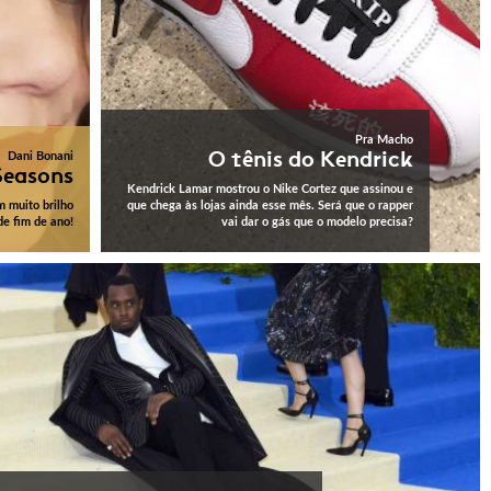
Pra Macho
O tênis do Kendrick
Dani Bonani
Seasons
Kendrick Lamar mostrou o Nike Cortez que assinou e
 muito brilho
que chega às lojas ainda esse mês. Será que o rapper
de fim de ano!
vai dar o gás que o modelo precisa?