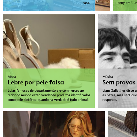
casa.
sexy em "Jum
Moda
Música
Lebre por pele falsa
Sem provas
Lojas famosas de departamento e e-commerces ao
Liam Gallagher disse q
redor do mundo estão vendendo produtos identificados
as pazes, mas será qu
como pele sintética quando na verdade é tudo animal.
responde.