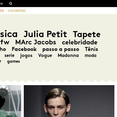
EM
COLUNISTAS
sica
Julia Petit
Tapete
pfw
MArc Jacobs
celebridade
ho
Facebook
passo a passo
Tênis
serie
jogos
Vogue
Madonna
moda
r
games