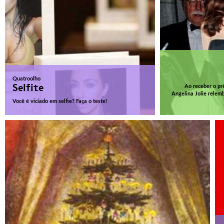
Quatroolho
Selfite
Ao receber o p
Angelina Jolie relem
Você é viciado em selfie? Faça o teste!