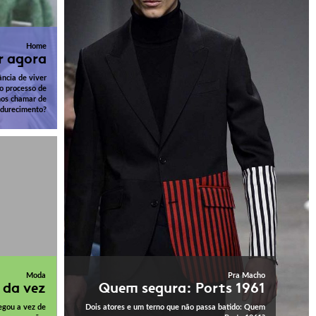
Home
r agora
ância de viver
o processo de
os chamar de
durecimento?
Moda
Pra Macho
 da vez
Quem segura: Ports 1961
egou a vez de
Dois atores e um terno que não passa batido: Quem