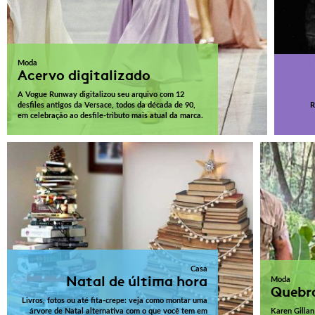
Moda
Acervo digitalizado
A Vogue Runway digitalizou seu arquivo com 12
desfiles antigos da Versace, todos da década de 90,
R
em celebração ao desfile-tributo mais atual da marca.
Casa
Natal de última hora
Moda
Quebra
Livros, fotos ou até fita-crepe: veja como montar uma
árvore de Natal alternativa com o que você tem em
Karen Gillan 