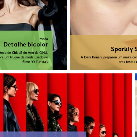
Moda
Detalhe bicolor
Sparkly 
rêmio de Cidadã do Ano da ONU,
bra um truque de moda usado no
A Dani Bonani preparou um make com
filme "O Turista".
pras festas 