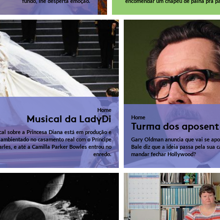
fundo, lhe desperta emoção.
encomendar um chapéu de palha pra pa
Home
Musical da LadyDi
Home
Turma dos aposen
al sobre a Princesa Diana está em produção e
 ambientado no casamento real com o Príncipe
Gary Oldman anuncia que vai se apos
arles, e até a Camilla Parker Bowles entrou no
Bale diz que a ideia passa pela sua 
enredo.
mandar fechar Hollywood?