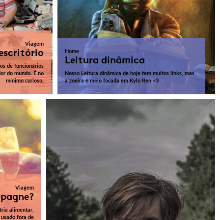
Viagem
escritório
Home
Leitura dinâmica
tos de funcionários
dor do mundo. É no
Nosso Leitura dinâmica de hoje tem muitos links, mas
mínimo curioso.
a zoeira é meio focada em Kylo Ren <3
Viagem
pagne?
ria alimentar,
 usado fora de