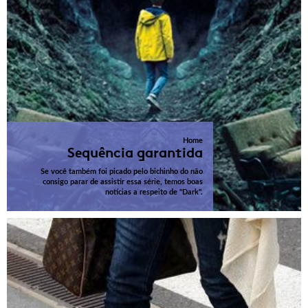
Home
Sequência garantida
Se você também foi picado pelo bichinho do não
consigo parar de assistir essa série, temos boas
notícias a respeito de "Dark".