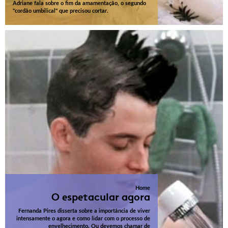
Adriane fala sobre o fim da amamentação, o segundo
"cordão umbilical" que precisou cortar.
Home
O espetacular agora
Fernanda Pires disserta sobre a importância de viver
intensamente o agora e como lidar com o processo de
envelhecimento. Ou devemos chamar de