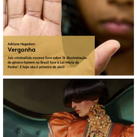
Adriane Hagedorn
Vergonha
Juiz criminalista escreve livro sobre "A discriminação
do gênero-homem no Brasil face à Lei Maria da
Penha". E hoje não é primeiro de abril!