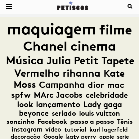
maquiagem
filme
Chanel
cinema
Música
Julia Petit
Tapete
Vermelho
rihanna
Kate
Moss
Campanha
dior
mac
spfw
MArc Jacobs
celebridade
look
lançamento
Lady gaga
beyonce
seriado
louis vuitton
sonzinho
Facebook
passo a passo
Tênis
instagram
vídeo
tutorial
karl lagerfeld
decoração
Google
katy perry
apple
serie