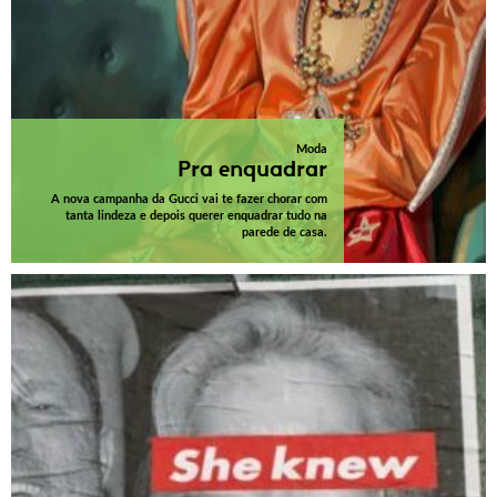
Moda
Pra enquadrar
A nova campanha da Gucci vai te fazer chorar com
tanta lindeza e depois querer enquadrar tudo na
parede de casa.