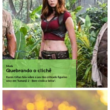
Moda
Quebrando o clichê
Karen Gillan fala sobre o seu tão criticado figurino
sexy em "Jumanji 2 - Bem-vindo a Selva".