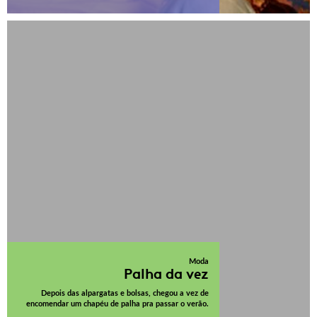
Moda
Palha da vez
Depois das alpargatas e bolsas, chegou a vez de
encomendar um chapéu de palha pra passar o verão.