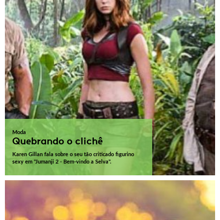
Moda
Quebrando o clichê
Karen Gillan fala sobre o seu tão criticado figurino
sexy em "Jumanji 2 - Bem-vindo a Selva".