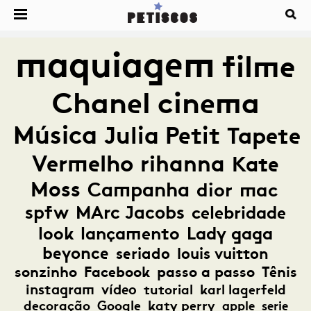
maquiagem
filme
Chanel
cinema
Música
Julia Petit
Tapete
Vermelho
rihanna
Kate
Moss
Campanha
dior
mac
spfw
MArc Jacobs
celebridade
look
lançamento
Lady gaga
beyonce
seriado
louis vuitton
sonzinho
Facebook
passo a passo
Tênis
instagram
vídeo
tutorial
karl lagerfeld
decoração
Google
katy perry
apple
serie