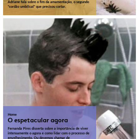
Adriane fala sobre o fim da amamentação, o segundo
"cordão umbilical" que precisou cortar.
Home
O espetacular agora
Fernanda Pires disserta sobre a importância de viver
intensamente o agora e como lidar com o processo de
envelhecimento. Ou devemos chamar de