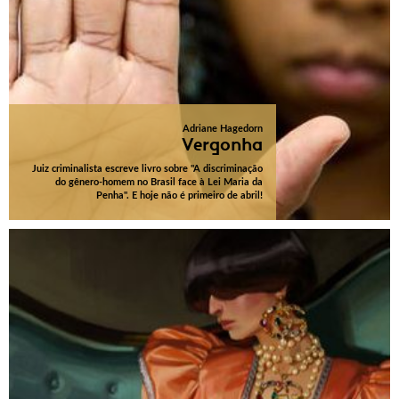
Adriane Hagedorn
Vergonha
Juiz criminalista escreve livro sobre "A discriminação
do gênero-homem no Brasil face à Lei Maria da
Penha". E hoje não é primeiro de abril!