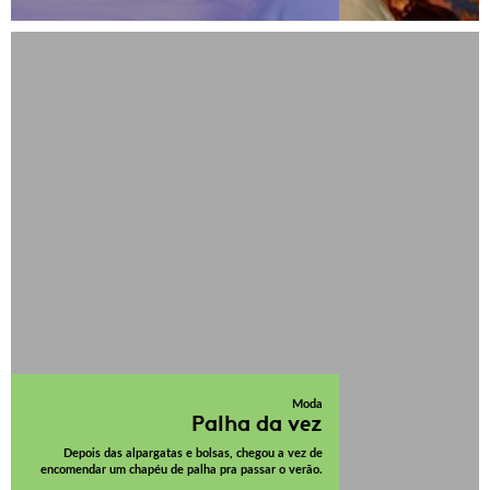
Moda
Palha da vez
Depois das alpargatas e bolsas, chegou a vez de
encomendar um chapéu de palha pra passar o verão.