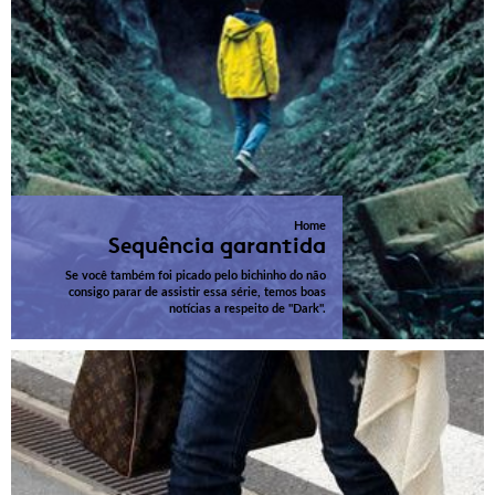
Home
Sequência garantida
Se você também foi picado pelo bichinho do não
consigo parar de assistir essa série, temos boas
notícias a respeito de "Dark".