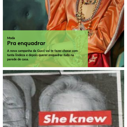
Moda
Pra enquadrar
A nova campanha da Gucci vai te fazer chorar com
tanta lindeza e depois querer enquadrar tudo na
parede de casa.