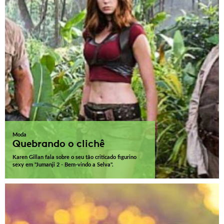
Moda
Quebrando o clichê
Karen Gillan fala sobre o seu tão criticado figurino
sexy em "Jumanji 2 - Bem-vindo a Selva".