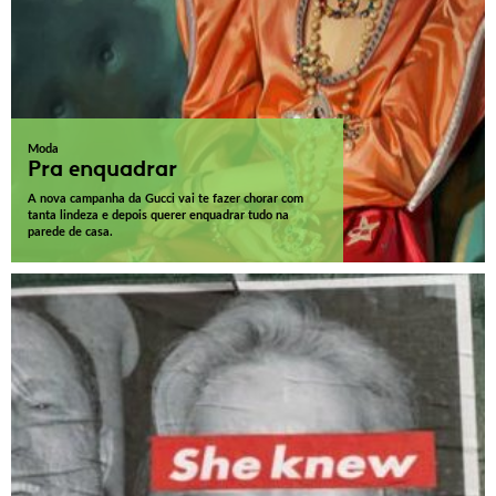
Moda
Pra enquadrar
A nova campanha da Gucci vai te fazer chorar com
tanta lindeza e depois querer enquadrar tudo na
parede de casa.