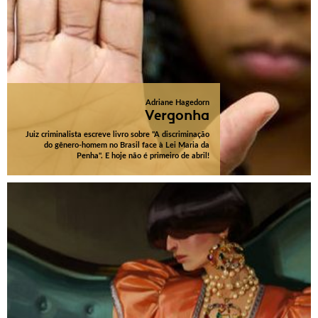
Adriane Hagedorn
Vergonha
Juiz criminalista escreve livro sobre "A discriminação
do gênero-homem no Brasil face à Lei Maria da
Penha". E hoje não é primeiro de abril!