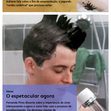
Adriane fala sobre o fim da amamentação, o segundo
"cordão umbilical" que precisou cortar.
Home
O espetacular agora
Fernanda Pires disserta sobre a importância de viver
intensamente o agora e como lidar com o processo de
envelhecimento. Ou devemos chamar de