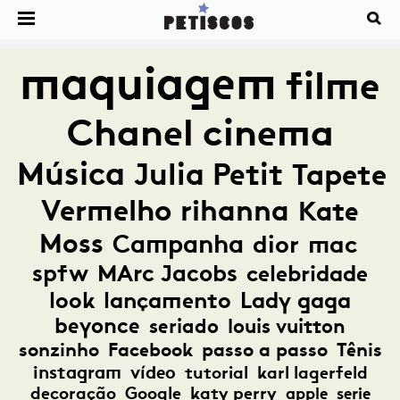
maquiagem
filme
Chanel
cinema
Música
Julia Petit
Tapete
Vermelho
rihanna
Kate
Moss
Campanha
dior
mac
spfw
MArc Jacobs
celebridade
look
lançamento
Lady gaga
beyonce
seriado
louis vuitton
sonzinho
Facebook
passo a passo
Tênis
instagram
vídeo
tutorial
karl lagerfeld
decoração
Google
katy perry
apple
serie