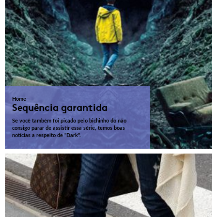
Home
Sequência garantida
Se você também foi picado pelo bichinho do não
consigo parar de assistir essa série, temos boas
notícias a respeito de "Dark".