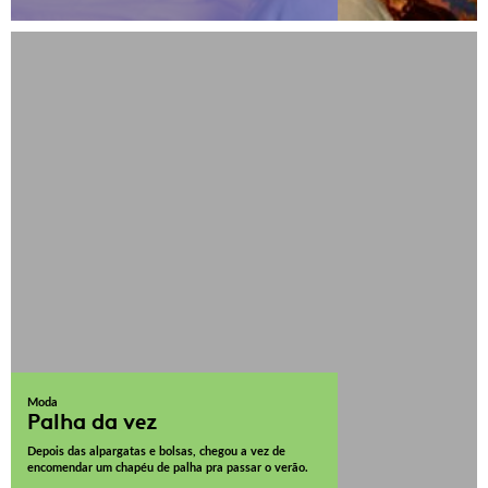
Moda
Palha da vez
Depois das alpargatas e bolsas, chegou a vez de
encomendar um chapéu de palha pra passar o verão.