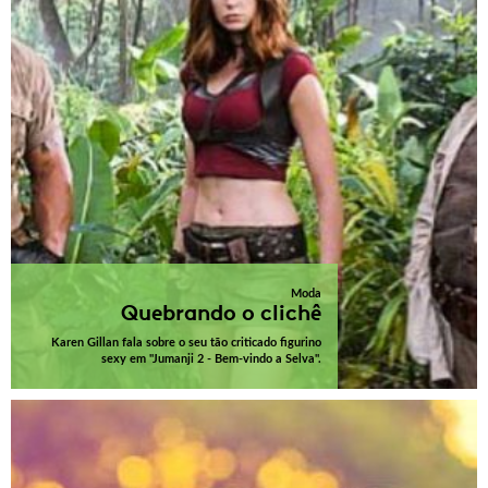
Moda
Quebrando o clichê
Karen Gillan fala sobre o seu tão criticado figurino
sexy em "Jumanji 2 - Bem-vindo a Selva".