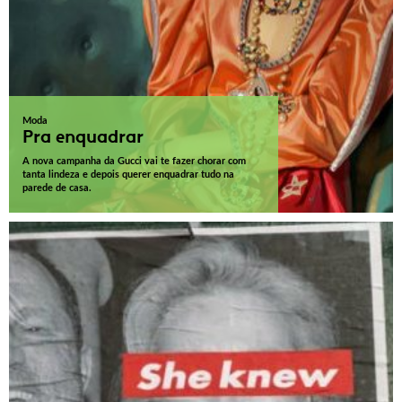
Moda
Pra enquadrar
A nova campanha da Gucci vai te fazer chorar com
tanta lindeza e depois querer enquadrar tudo na
parede de casa.