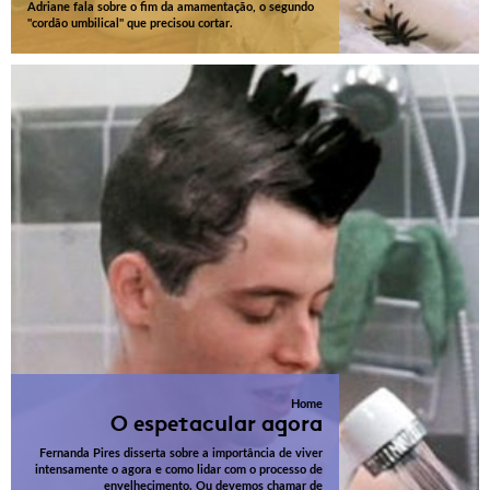
Adriane fala sobre o fim da amamentação, o segundo
"cordão umbilical" que precisou cortar.
Home
O espetacular agora
Fernanda Pires disserta sobre a importância de viver
intensamente o agora e como lidar com o processo de
envelhecimento. Ou devemos chamar de