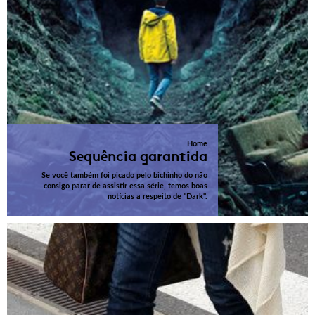
Home
Sequência garantida
Se você também foi picado pelo bichinho do não
consigo parar de assistir essa série, temos boas
notícias a respeito de "Dark".