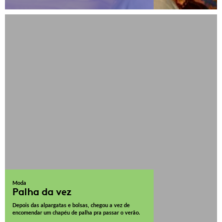
Moda
Palha da vez
Depois das alpargatas e bolsas, chegou a vez de
encomendar um chapéu de palha pra passar o verão.