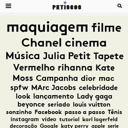
maquiagem
filme
Chanel
cinema
Música
Julia Petit
Tapete
Vermelho
rihanna
Kate
Moss
Campanha
dior
mac
spfw
MArc Jacobs
celebridade
look
lançamento
Lady gaga
beyonce
seriado
louis vuitton
sonzinho
Facebook
passo a passo
Tênis
instagram
vídeo
tutorial
karl lagerfeld
decoração
Google
katy perry
apple
serie