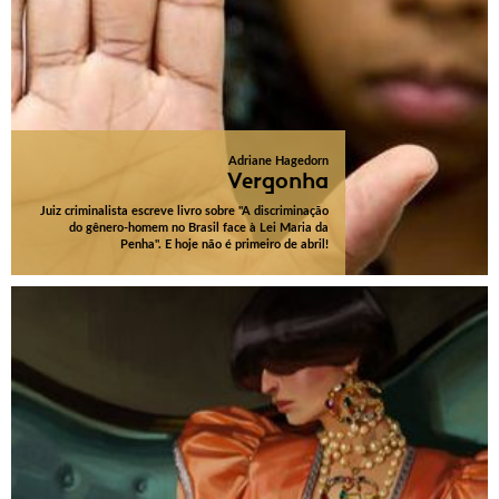
Adriane Hagedorn
Vergonha
Juiz criminalista escreve livro sobre "A discriminação
do gênero-homem no Brasil face à Lei Maria da
Penha". E hoje não é primeiro de abril!