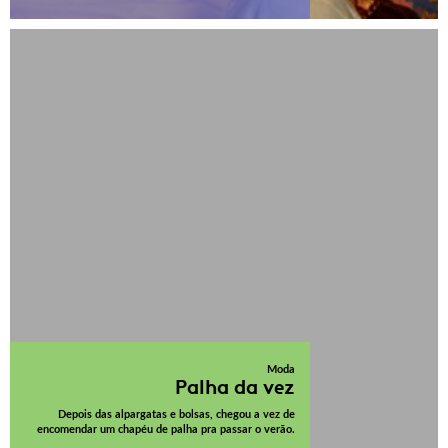
Moda
Palha da vez
Depois das alpargatas e bolsas, chegou a vez de
encomendar um chapéu de palha pra passar o verão.