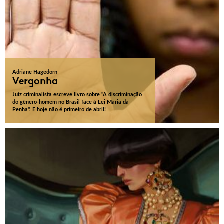
Adriane Hagedorn
Vergonha
Juiz criminalista escreve livro sobre "A discriminação
do gênero-homem no Brasil face à Lei Maria da
Penha". E hoje não é primeiro de abril!