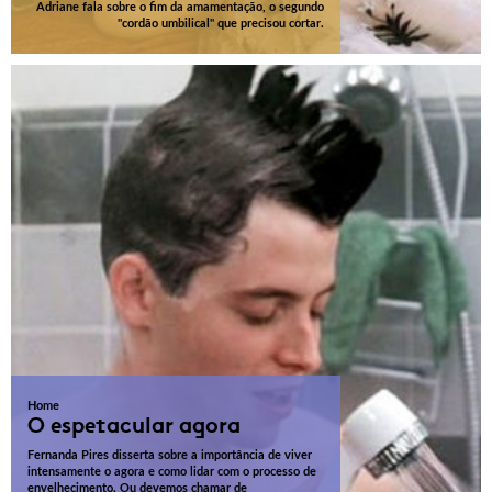
Adriane fala sobre o fim da amamentação, o segundo
"cordão umbilical" que precisou cortar.
Home
O espetacular agora
Fernanda Pires disserta sobre a importância de viver
intensamente o agora e como lidar com o processo de
envelhecimento. Ou devemos chamar de