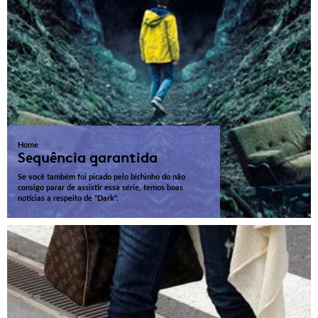
Home
Sequência garantida
Se você também foi picado pelo bichinho do não
consigo parar de assistir essa série, temos boas
notícias a respeito de "Dark".