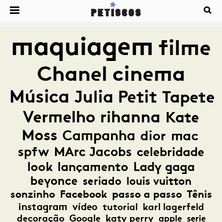
maquiagem
filme
Chanel
cinema
Música
Julia Petit
Tapete
Vermelho
rihanna
Kate
Moss
Campanha
dior
mac
spfw
MArc Jacobs
celebridade
look
lançamento
Lady gaga
beyonce
seriado
louis vuitton
sonzinho
Facebook
passo a passo
Tênis
instagram
vídeo
tutorial
karl lagerfeld
decoração
Google
katy perry
apple
serie