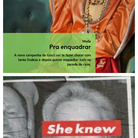
Moda
Pra enquadrar
A nova campanha da Gucci vai te fazer chorar com
tanta lindeza e depois querer enquadrar tudo na
parede de casa.