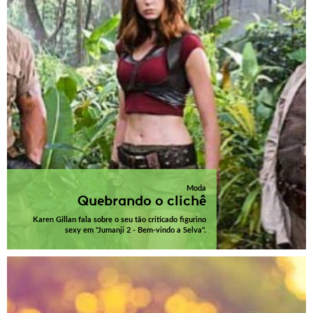
Moda
Quebrando o clichê
Karen Gillan fala sobre o seu tão criticado figurino
sexy em "Jumanji 2 - Bem-vindo a Selva".