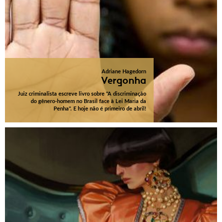
Adriane Hagedorn
Vergonha
Juiz criminalista escreve livro sobre "A discriminação
do gênero-homem no Brasil face à Lei Maria da
Penha". E hoje não é primeiro de abril!