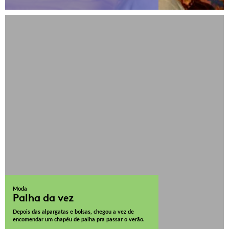
Moda
Palha da vez
Depois das alpargatas e bolsas, chegou a vez de
encomendar um chapéu de palha pra passar o verão.