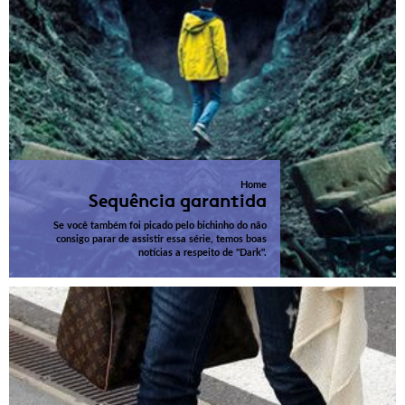
Home
Sequência garantida
Se você também foi picado pelo bichinho do não
consigo parar de assistir essa série, temos boas
notícias a respeito de "Dark".