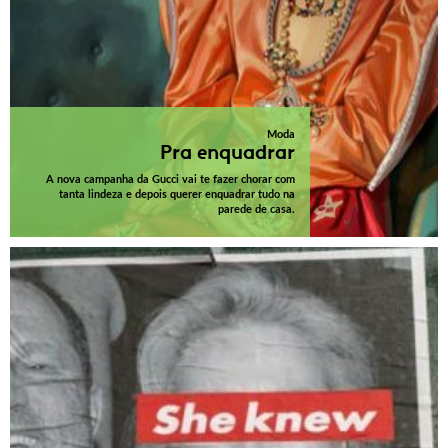
Moda
Pra enquadrar
A nova campanha da Gucci vai te fazer chorar com
tanta lindeza e depois querer enquadrar tudo na
parede de casa.