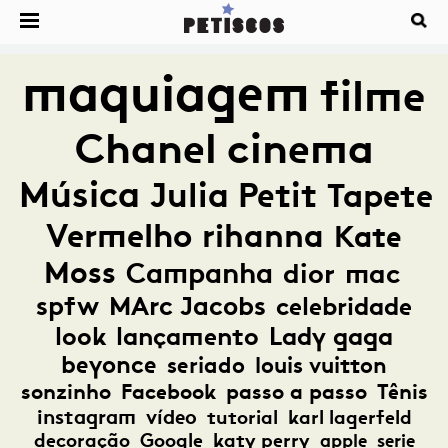
maquiagem
filme
Chanel
cinema
Música
Julia Petit
Tapete
Vermelho
rihanna
Kate
Moss
Campanha
dior
mac
spfw
MArc Jacobs
celebridade
look
lançamento
Lady gaga
beyonce
seriado
louis vuitton
sonzinho
Facebook
passo a passo
Tênis
instagram
vídeo
tutorial
karl lagerfeld
decoração
Google
katy perry
apple
serie