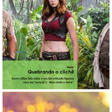
Moda
Quebrando o clichê
Karen Gillan fala sobre o seu tão criticado figurino
sexy em "Jumanji 2 - Bem-vindo a Selva".