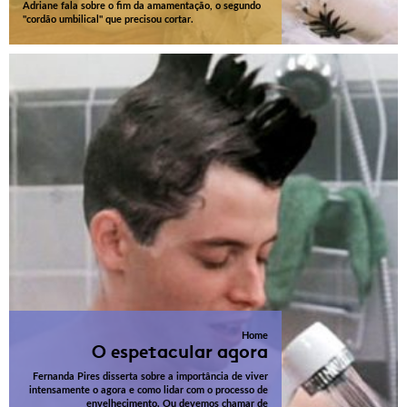
Adriane fala sobre o fim da amamentação, o segundo
"cordão umbilical" que precisou cortar.
Home
O espetacular agora
Fernanda Pires disserta sobre a importância de viver
intensamente o agora e como lidar com o processo de
envelhecimento. Ou devemos chamar de