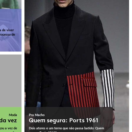
a de viver
rocesso de
Moda
Pra Macho
da vez
Quem segura: Ports 1961
gou a vez de
Dois atores e um terno que não passa batido: Quem