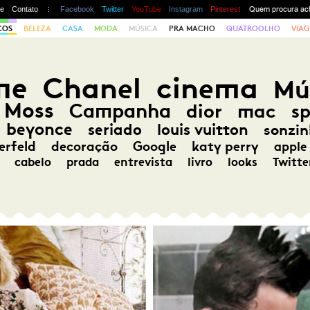
te
Contato
Facebook
Twitter
YouTube
Instagram
Pinterest
COS
BELEZA
CASA
MODA
MÚSICA
PRA MACHO
QUATROOLHO
VIAG
me
Chanel
cinema
Mú
 Moss
Campanha
dior
mac
s
beyonce
seriado
louis vuitton
sonzin
erfeld
decoração
Google
katy perry
apple
cabelo
prada
entrevista
livro
looks
Twitte