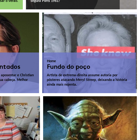
sar o verão.
segura Ports 1961?
Home
entados
Fundo do poço
aposentar e Christian
Artista de extrema-direita assume autoria por
sua cabeça. Melhor
pôsteres atacando Meryl Streep, deixando a história
ainda mais nojenta.