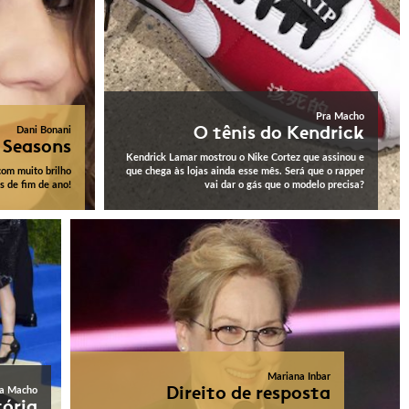
Pra Macho
O tênis do Kendrick
Dani Bonani
 Seasons
Kendrick Lamar mostrou o Nike Cortez que assinou e
om muito brilho
que chega às lojas ainda esse mês. Será que o rapper
s de fim de ano!
vai dar o gás que o modelo precisa?
Mariana Inbar
Direito de resposta
a Macho
tória