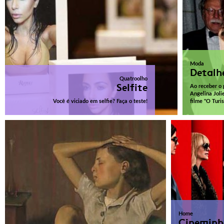
Moda
Detalh
Quatroolho
Selfite
Ao receber o
Angelina Jol
Você é viciado em selfie? Faça o teste!
filme "O Turis
Home
Cineminh