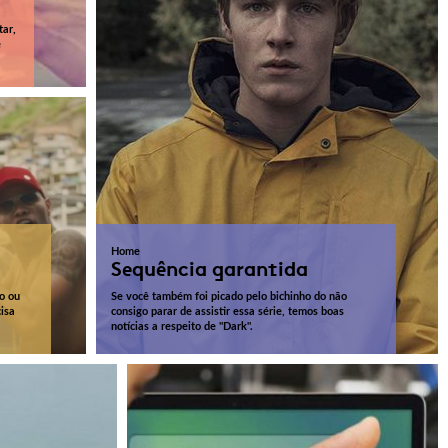
tar,
e
Home
Sequência garantida
o ou
Se você também foi picado pelo bichinho do não
cisa
consigo parar de assistir essa série, temos boas
notícias a respeito de "Dark".