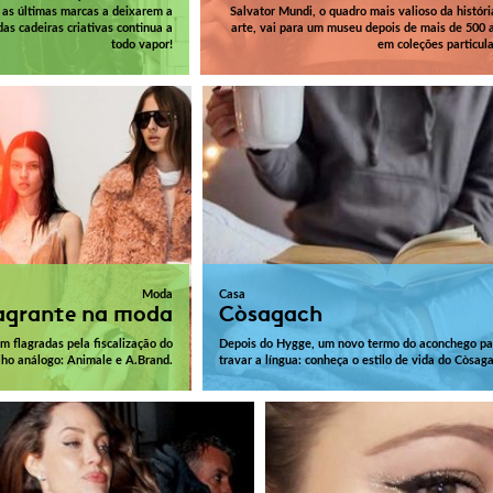
 as últimas marcas a deixarem a
Salvator Mundi, o quadro mais valioso da históri
as cadeiras criativas continua a
arte, vai para um museu depois de mais de 500 
todo vapor!
em coleções particula
Moda
Casa
agrante na moda
Còsagach
m flagradas pela fiscalização do
Depois do Hygge, um novo termo do aconchego pa
lho análogo: Animale e A.Brand.
travar a língua: conheça o estilo de vida do Còsag