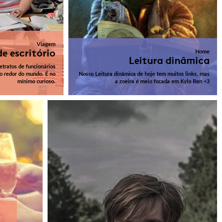
Viagem
e escritório
Home
Leitura dinâmica
etratos de funcionários
ao redor do mundo. É no
Nosso Leitura dinâmica de hoje tem muitos links, mas
mínimo curioso.
a zoeira é meio focada em Kylo Ren <3