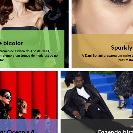
e bicolor
Sparkly
 prêmio de Cidadã do Ano da ONU,
ie relembra um truque de moda usado no
A Dani Bonani preparou um make c
ta".
pras festa
Pr
a: Ocean's 8
Fazendo his