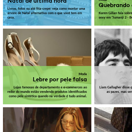
Natal de última hora
Quebrando o
Livros, fotos ou até fita-crepe: veja como montar uma
árvore de Natal alternativa com o que você tem em
Karen Gillan fala sobre
casa.
sexy em "Jumanji 2 - B
Moda
Lebre por pele falsa
Lojas famosas de departamento e e-commerces ao
Liam Gallagher disse 
redor do mundo estão vendendo produtos identificados
as pazes, mas se
como pele sintética quando na verdade é tudo animal.