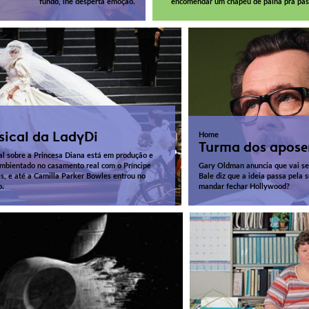
fundo, lhe desperta emoção.
encomendar um chapéu de palha pra pas
ical da LadyDi
Home
Turma dos apos
l sobre a Princesa Diana está em produção e
ambientado no casamento real com o Príncipe
Gary Oldman anuncia que vai se 
s, e até a Camilla Parker Bowles entrou no
Bale diz que a ideia passa pela 
o.
mandar fechar Hollywood?