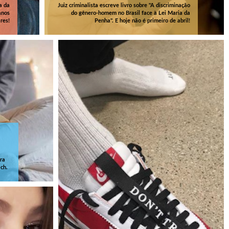
a da
Juiz criminalista escreve livro sobre "A discriminação
anos
do gênero-homem no Brasil face à Lei Maria da
res!
Penha". E hoje não é primeiro de abril!
ra
ach.