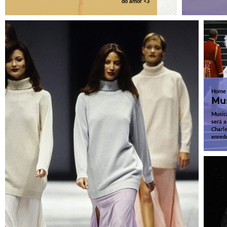
do amor <3
Home
Mus
Musica
será 
Charle
enred