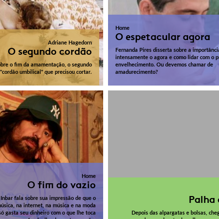
Home
O espetacular agora
Adriane Hagedorn
O segundo cordão
Fernanda Pires disserta sobre a importânci
intensamente o agora e como lidar com o p
obre o fim da amamentação, o segundo
envelhecimento. Ou devemos chamar de
"cordão umbilical" que precisou cortar.
amadurecimento?
Home
O fim do vazio
Palha 
Inbar fala sobre sua impressão de que o
música, na internet, na música e na moda
ó gasta seu dinheiro com o que lhe toca
Depois das alpargatas e bolsas, che