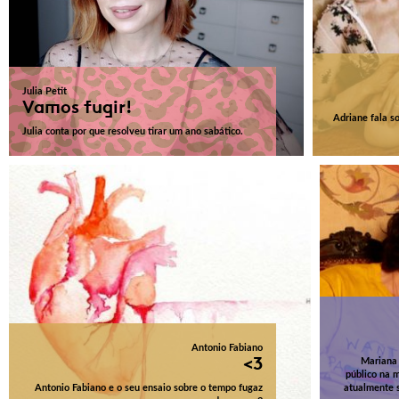
Julia Petit
Vamos fugir!
Adriane fala s
Julia conta por que resolveu tirar um ano sabático.
Antonio Fabiano
<3
Mariana 
público na 
Antonio Fabiano e o seu ensaio sobre o tempo fugaz
atualmente s