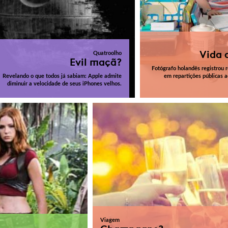
Vida d
Quatroolho
Evil maçã?
Fotógrafo holandês registrou r
Revelando o que todos já sabiam: Apple admite
em repartições públicas 
diminuir a velocidade de seus iPhones velhos.
Viagem