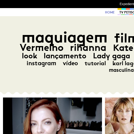
Expedien
HOME
TV PETIS
maquiagem
fil
Vermelho
rihanna
Kate
look
lançamento
Lady gaga
instagram
vídeo
tutorial
karl lag
masculina