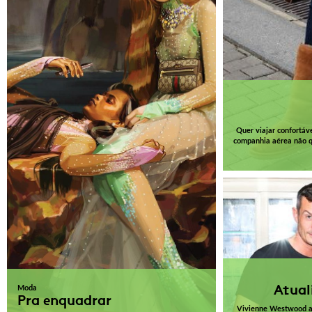
Quer viajar confortáv
companhia aérea não 
Atual
Moda
Pra enquadrar
Vivienne Westwood a