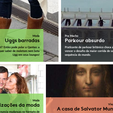
Moda
Pra Macho
Uggs barradas
Parkour absurdo
el? Então pode pular a Qantas: a
Praticante de parkour britânico choca 
quer saber de moletom nem bota
vencer o desafio da maior corrida de s
Ugg em seus lounges!
sequência do mundo.
Moda
izações da moda
Via
A casa de Salvator Mun
nuncia mudanças no formato de