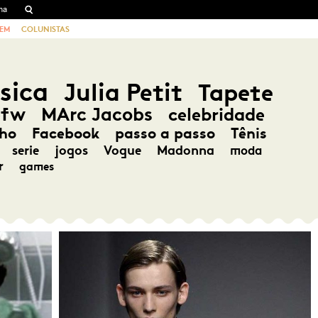
EM
COLUNISTAS
sica
Julia Petit
Tapete
pfw
MArc Jacobs
celebridade
ho
Facebook
passo a passo
Tênis
serie
jogos
Vogue
Madonna
moda
r
games