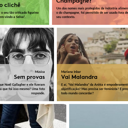
Champagne?
 clichê
Um dos nomes mais protegidos da indústria alimen
 o seu tão criticado figurino
o do champagne, foi permitido de ser usado fora d
em-vindo a Selva".
seu contexto.
Música
Mariana Inbar
Sem provas
Vai Malandra
que Noel Gallagher e ele fizeram
E aí, "Vai Malandra" da Anitta é empoderament
rá que foi isso mesmo? Uma foto
objetificação? Mas precisa ser feminista? E pre
responde.
todo mundo concordar?