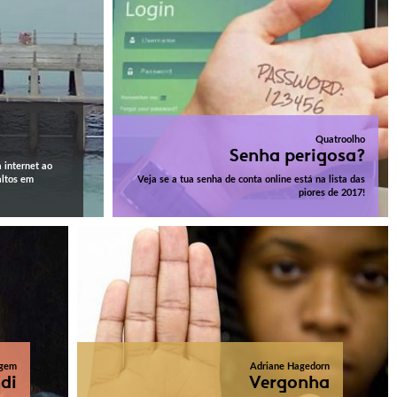
Quatroolho
Senha perigosa?
a internet ao
altos em
Veja se a tua senha de conta online está na lista das
piores de 2017!
gem
Adriane Hagedorn
di
Vergonha