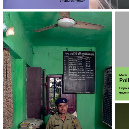
amadurecimento?
Moda
Pal
Depois
encome