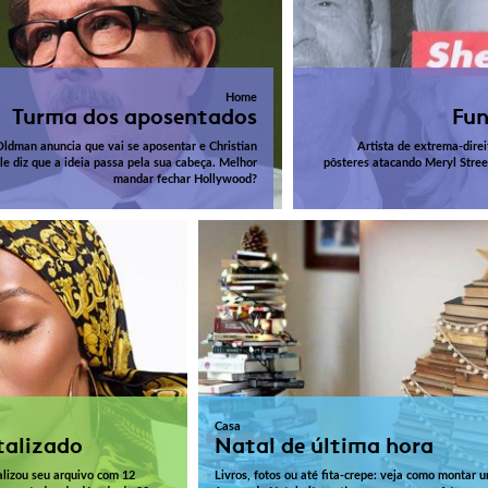
Home
Turma dos aposentados
Fun
ldman anuncia que vai se aposentar e Christian
Artista de extrema-dire
le diz que a ideia passa pela sua cabeça. Melhor
pôsteres atacando Meryl Stree
mandar fechar Hollywood?
Casa
talizado
Natal de última hora
lizou seu arquivo com 12
Livros, fotos ou até fita-crepe: veja como montar 