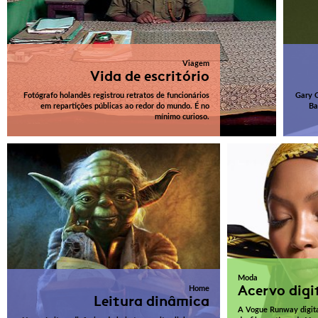
Viagem
Vida de escritório
Fotógrafo holandês registrou retratos de funcionários
Gary O
em repartições públicas ao redor do mundo. É no
Ba
mínimo curioso.
Moda
Acervo digi
Home
Leitura dinâmica
A Vogue Runway digita