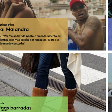
riana Inbar
ai Malandra
aí, "Vai Malandra" da Anitta é empoderamento ou
jetificação? Mas precisa ser feminista? E precisa
do mundo concordar?
oda
ggs barradas