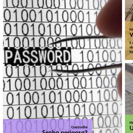
Ma
V
E 
ob
to
M
U
Quatroolho
Senha perigosa?