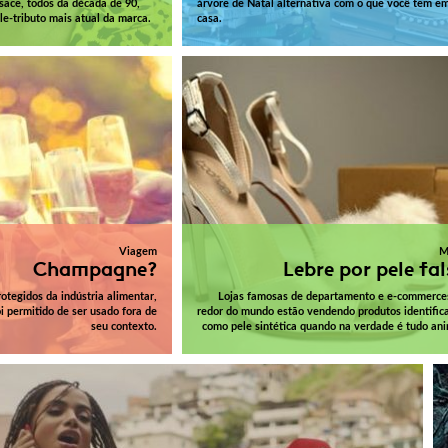
rsace, todos da década de 90,
árvore de Natal alternativa com o que você tem e
le-tributo mais atual da marca.
casa.
Viagem
M
Champagne?
Lebre por pele fa
tegidos da indústria alimentar,
Lojas famosas de departamento e e-commerce
i permitido de ser usado fora de
redor do mundo estão vendendo produtos identific
seu contexto.
como pele sintética quando na verdade é tudo ani