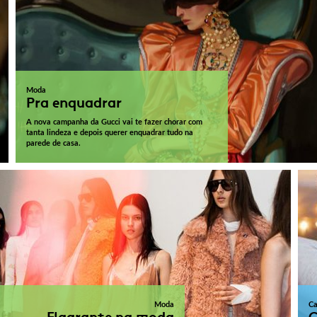
Moda
Pra enquadrar
A nova campanha da Gucci vai te fazer chorar com
tanta lindeza e depois querer enquadrar tudo na
parede de casa.
Moda
Ca