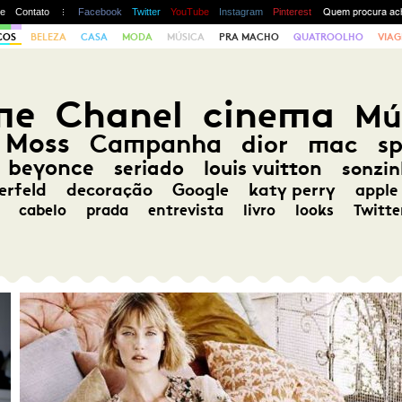
te
Contato
Facebook
Twitter
YouTube
Instagram
Pinterest
COS
BELEZA
CASA
MODA
MÚSICA
PRA MACHO
QUATROOLHO
VIAG
me
Chanel
cinema
Mú
 Moss
Campanha
dior
mac
s
beyonce
seriado
louis vuitton
sonzin
erfeld
decoração
Google
katy perry
apple
cabelo
prada
entrevista
livro
looks
Twitte