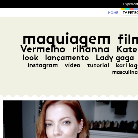
Expedien
HOME
TV PETIS
maquiagem
fil
Vermelho
rihanna
Kate
look
lançamento
Lady gaga
instagram
vídeo
tutorial
karl lag
masculina