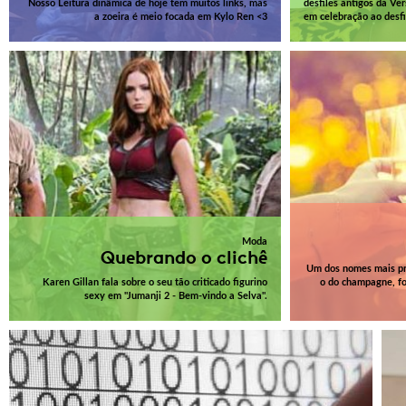
Nosso Leitura dinâmica de hoje tem muitos links, mas
desfiles antigos da Ve
a zoeira é meio focada em Kylo Ren <3
em celebração ao desfi
Moda
Quebrando o clichê
Um dos nomes mais pro
Karen Gillan fala sobre o seu tão criticado figurino
o do champagne, fo
sexy em "Jumanji 2 - Bem-vindo a Selva".