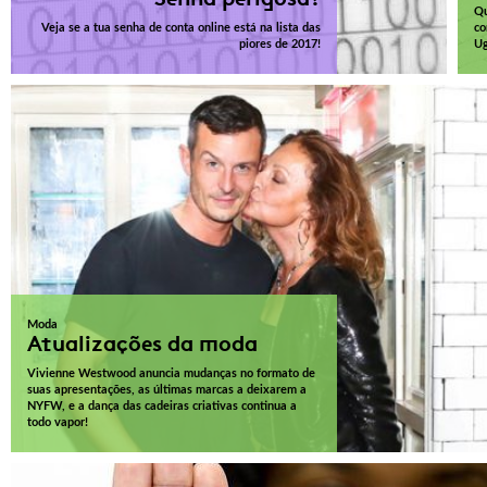
Qu
Veja se a tua senha de conta online está na lista das
co
piores de 2017!
Ug
Moda
Atualizações da moda
Vivienne Westwood anuncia mudanças no formato de
suas apresentações, as últimas marcas a deixarem a
NYFW, e a dança das cadeiras criativas continua a
todo vapor!