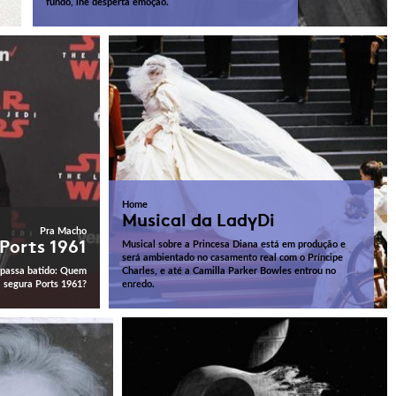
fundo, lhe desperta emoção.
Home
Musical da LadyDi
Pra Macho
Ports 1961
Musical sobre a Princesa Diana está em produção e
será ambientado no casamento real com o Príncipe
 passa batido: Quem
Charles, e até a Camilla Parker Bowles entrou no
segura Ports 1961?
enredo.