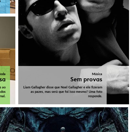
m
oda
Música
lsa
Sem provas
s ao
Liam Gallagher disse que Noel Gallagher e ele fizeram
ados
as pazes, mas será que foi isso mesmo? Uma foto
mal.
responde.