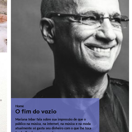
Home
O fim do vazio
Mariana Inbar fala sobre sua impressão de que o
público na música, na internet, na música e na moda
atualmente só gasta seu dinheiro com o que lhe toca