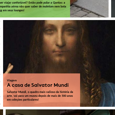
er viajar confortável? Então pode pular a Qantas: a
mpanhia aérea não quer saber de moletom nem bota
g em seus lounges!
Viagem
A casa de Salvator Mundi
Salvator Mundi, o quadro mais valioso da história da
arte, vai para um museu depois de mais de 500 anos
em coleções particulares!