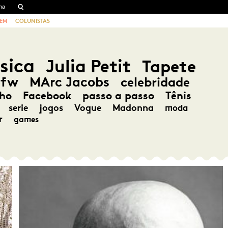
EM
COLUNISTAS
sica
Julia Petit
Tapete
pfw
MArc Jacobs
celebridade
ho
Facebook
passo a passo
Tênis
serie
jogos
Vogue
Madonna
moda
r
games