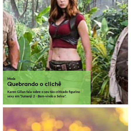
Moda
Quebrando o clichê
Karen Gillan fala sobre o seu tão criticado figurino
sexy em "Jumanji 2 - Bem-vindo a Selva".