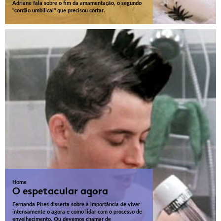
Adriane fala sobre o fim da amamentação, o segundo
"cordão umbilical" que precisou cortar.
Home
O espetacular agora
Fernanda Pires disserta sobre a importância de viver
intensamente o agora e como lidar com o processo de
envelhecimento. Ou devemos chamar de