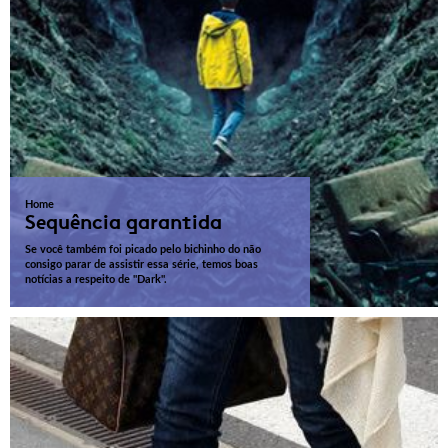
Home
Sequência garantida
Se você também foi picado pelo bichinho do não
consigo parar de assistir essa série, temos boas
notícias a respeito de "Dark".