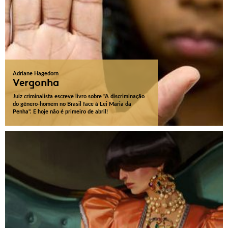
Adriane Hagedorn
Vergonha
Juiz criminalista escreve livro sobre "A discriminação
do gênero-homem no Brasil face à Lei Maria da
Penha". E hoje não é primeiro de abril!